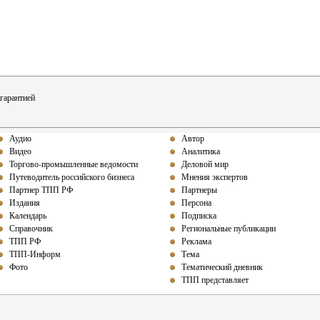
гарантией
Аудио
Автор
Видео
Аналитика
Торгово-промышленные ведомости
Деловой мир
Путеводитель российского бизнеса
Мнения экспертов
Партнер ТПП РФ
Партнеры
Издания
Персона
Календарь
Подписка
Справочник
Региональные публикации
ТПП РФ
Реклама
ТПП-Информ
Тема
Фото
Тематический дневник
ТПП представляет