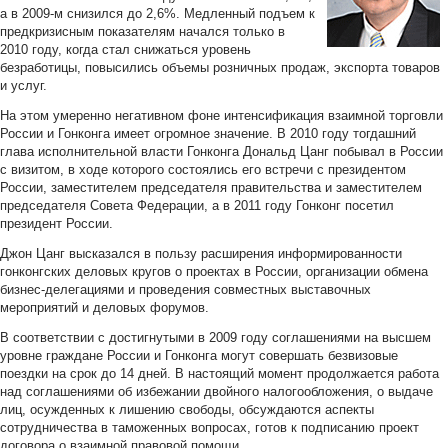
а в 2009-м снизился до 2,6%. Медленный подъем к
предкризисным показателям начался только в
2010 году, когда стал снижаться уровень
безработицы, повысились объемы розничных продаж, экспорта товаров
и услуг.
На этом умеренно негативном фоне интенсификация взаимной торговли
России и Гонконга имеет огромное значение. В 2010 году тогдашний
глава исполнительной власти Гонконга Дональд Цанг побывал в России
с визитом, в ходе которого состоялись его встречи с президентом
России, заместителем председателя правительства и заместителем
председателя Совета Федерации, а в 2011 году Гонконг посетил
президент России.
Джон Цанг высказался в пользу расширения информированности
гонконгских деловых кругов о проектах в России, организации обмена
бизнес-делегациями и проведения совместных выставочных
мероприятий и деловых форумов.
В соответствии с достигнутыми в 2009 году соглашениями на высшем
уровне граждане России и Гонконга могут совершать безвизовые
поездки на срок до 14 дней. В настоящий момент продолжается работа
над соглашениями об избежании двойного налогообложения, о выдаче
лиц, осужденных к лишению свободы, обсуждаются аспекты
сотрудничества в таможенных вопросах, готов к подписанию проект
договора о взаимной правовой помощи.