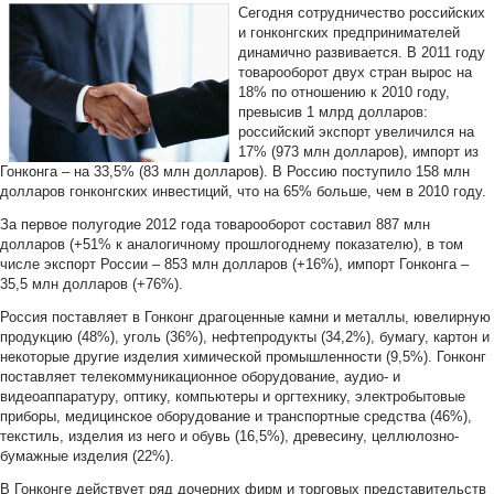
Сегодня сотрудничество российских
и гонконгских предпринимателей
динамично развивается. В 2011 году
товарооборот двух стран вырос на
18% по отношению к 2010 году,
превысив 1 млрд долларов:
российский экспорт увеличился на
17% (973 млн долларов), импорт из
Гонконга – на 33,5% (83 млн долларов). В Россию поступило 158 млн
долларов гонконгских инвестиций, что на 65% больше, чем в 2010 году.
За первое полугодие 2012 года товарооборот составил 887 млн
долларов (+51% к аналогичному прошлогоднему показателю), в том
числе экспорт России – 853 млн долларов (+16%), импорт Гонконга –
35,5 млн долларов (+76%).
Россия поставляет в Гонконг драгоценные камни и металлы, ювелирную
продукцию (48%), уголь (36%), нефтепродукты (34,2%), бумагу, картон и
некоторые другие изделия химической промышленности (9,5%). Гонконг
поставляет телекоммуникационное оборудование, аудио- и
видеоаппаратуру, оптику, компьютеры и оргтехнику, электробытовые
приборы, медицинское оборудование и транспортные средства (46%),
текстиль, изделия из него и обувь (16,5%), древесину, целлюлозно-
бумажные изделия (22%).
В Гонконге действует ряд дочерних фирм и торговых представительств