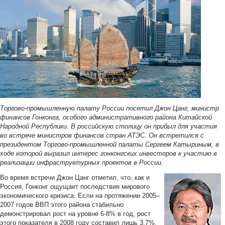
Торгово-промышленную палату России посетил Джон Цанг, министр
финансов Гонконга, особого административного района Китайской
Народной Республики. В российскую столицу он прибыл для участия
во встрече министров финансов стран АТЭС. Он встретился с
президентом Торгово-промышленной палаты Сергеем Катыриным, в
ходе которой выразил интерес гонконгских инвесторов к участию в
реализации инфраструктурных проектов в России.
Во время встречи Джон Цанг отметил, что, как и
Россия, Гонконг ощущает последствия мирового
экономического кризиса. Если на протяжении 2005–
2007 годов ВВП этого района стабильно
демонстрировал рост на уровне 6-8% в год, рост
этого показателя в 2008 году составил лишь 3,7%,