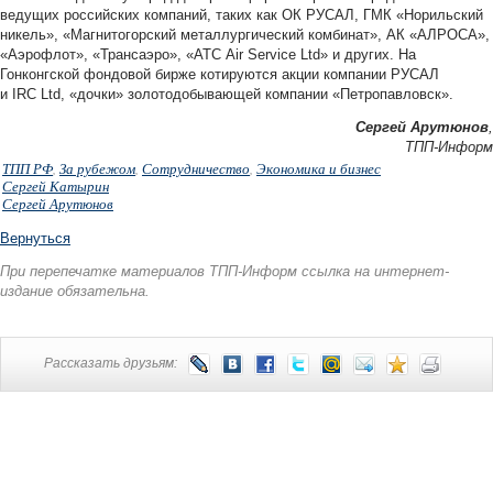
ведущих российских компаний, таких как ОК РУСАЛ, ГМК «Норильский
никель», «Магнитогорский металлургический комбинат», АК «АЛРОСА»,
«Аэрофлот», «Трансаэро», «АТС Air Service Ltd» и других. На
Гонконгской фондовой бирже котируются акции компании РУСАЛ
и IRC Ltd, «дочки» золотодобывающей компании «Петропавловск».
Сергей Арутюнов
,
ТПП-Информ
ТПП РФ
,
За рубежом
,
Сотрудничество
,
Экономика и бизнес
Сергей Катырин
Сергей Арутюнов
Вернуться
При перепечатке материалов ТПП-Информ ссылка на интернет-
издание обязательна.
Рассказать друзьям: