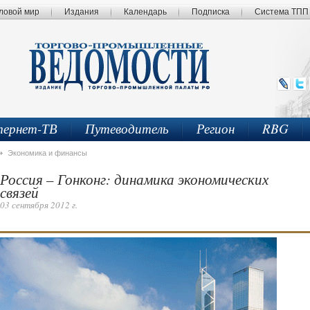
ловой мир
Издания
Календарь
Подписка
Система ТПП
ернет-ТВ
Путеводитель
Регион
RBG
Экономика и финансы
Россия – Гонконг: динамика экономических
связей
03 сентября 2012 г.