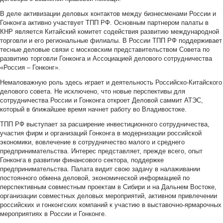
В деле активизации деловых контактов между бизнесменами России и
Гонконга активно участвует ТПП РФ. Основным партнером палаты в
КНР является Китайский комитет содействия развитию международной
торговли и его региональные филиалы. В России ТПП РФ поддерживает
тесные деловые связи с московским представительством Совета по
развитию торговли Гонконга и Ассоциацией делового сотрудничества
«Россия – Гонконг».
Немаловажную роль здесь играет и деятельность Российско-Китайского
делового совета. Не исключено, что новые перспективы для
сотрудничества России и Гонконга откроет Деловой саммит АТЭС,
который в ближайшее время начнет работу во Владивостоке.
ТПП РФ выступает за расширение инвестиционного сотрудничества,
участия фирм и организаций Гонконга в модернизации российской
экономики, вовлечение в сотрудничество малого и среднего
предпринимательства. Интерес представляет, прежде всего, опыт
Гонконга в развитии финансового сектора, поддержке
предпринимательства. Палата видит свою задачу в налаживании
постоянного обмена деловой, экономической информацией по
перспективным совместным проектам в Сибири и на Дальнем Востоке,
организации совместных деловых мероприятий, активном привлечении
российских и гонконгских компаний к участию в выставочно-ярмарочных
мероприятиях в России и Гонконге.