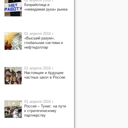
02 апреля 2016 г.
Безработица и
«невидимая рука» рынка
01 апреля 2016 г.
«Высший разум»,
глобальная система и
нефтедоллар
01 апреля 2016 г.
Настоящее и будущее
частных школ в России
01 апреля 2016 г.
Россия – Тунис: на пути
к стратегическому
партнерству