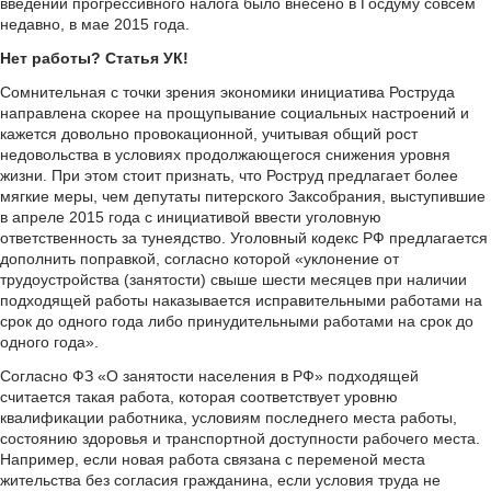
введении прогрессивного налога было внесено в Госдуму совсем
недавно, в мае 2015 года.
Нет работы? Статья УК!
Сомнительная с точки зрения экономики инициатива Роструда
направлена скорее на прощупывание социальных настроений и
кажется довольно провокационной, учитывая общий рост
недовольства в условиях продолжающегося снижения уровня
жизни. При этом стоит признать, что Роструд предлагает более
мягкие меры, чем депутаты питерского Заксобрания, выступившие
в апреле 2015 года с инициативой ввести уголовную
ответственность за тунеядство. Уголовный кодекс РФ предлагается
дополнить поправкой, согласно которой «уклонение от
трудоустройства (занятости) свыше шести месяцев при наличии
подходящей работы наказывается исправительными работами на
срок до одного года либо принудительными работами на срок до
одного года».
Согласно ФЗ «О занятости населения в РФ» подходящей
считается такая работа, которая соответствует уровню
квалификации работника, условиям последнего места работы,
состоянию здоровья и транспортной доступности рабочего места.
Например, если новая работа связана с переменой места
жительства без согласия гражданина, если условия труда не