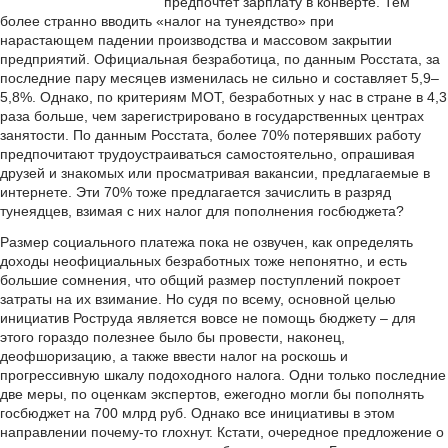
предпочтет зарплату в конверте. Тем
более странно вводить «налог на тунеядство» при
нарастающем падении производства и массовом закрытии
предприятий. Официальная безработица, по данным Росстата, за
последние пару месяцев изменилась не сильно и составляет 5,9–
5,8%. Однако, по критериям МОТ, безработных у нас в стране в 4,3
раза больше, чем зарегистрировано в государственных центрах
занятости. По данным Росстата, более 70% потерявших работу
предпочитают трудоустраиваться самостоятельно, опрашивая
друзей и знакомых или просматривая вакансии, предлагаемые в
интернете. Эти 70% тоже предлагается зачислить в разряд
тунеядцев, взимая с них налог для пополнения госбюджета?
Размер социального платежа пока не озвучен, как определять
доходы неофициальных безработных тоже непонятно, и есть
большие сомнения, что общий размер поступлений покроет
затраты на их взимание. Но судя по всему, основной целью
инициатив Роструда является вовсе не помощь бюджету – для
этого гораздо полезнее было бы провести, наконец,
деофшоризацию, а также ввести налог на роскошь и
прогрессивную шкалу подоходного налога. Одни только последние
две меры, по оценкам экспертов, ежегодно могли бы пополнять
госбюджет на 700 млрд руб. Однако все инициативы в этом
направлении почему-то глохнут. Кстати, очередное предложение о