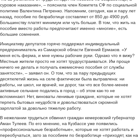
суровое наказание», – пояснила член Комитета СФ по социальной
политике Валентина Петренко. Напомним, сегодня, как и пару лет
назад, пособие по безработице составляет от 850 до 4900 руб.
Большинству платят минимум или чуть больше. В том, что жить на
пособие вместо работы предпочитают именно «многие», есть
большие сомнения.
Инициативу депутатов горячо поддержал индивидуальный
предприниматель из Самарской области Евгений Ермаков. «У
меня есть ферма, и мне нужны рабочие руки. Однако что я вижу?
Местные жители просто не хотят трудоустраиваться. Им проще
ничего не делать и получать ежемесячно пособия от службы
занятости», – заявил он. О том, что за пару предыдущих
десятилетий жизнь на селе фактически была вытравлена: ни
работы, ни школ, ни врачей, ни дорог, так что все более-менее
активные сельчане подались в город – об этом как-то не
вспоминают. Нет, виноваты ленивые граждане, которые не хотят
терпеть бытовых неудобств и довольствоваться скромной
зарплатой за довольно тяжелую работу.
В нежелании трудиться обвинил граждан кемеровский губернатор
Аман Тулеев. По его мнению, на Кузбассе уже появились
«профессиональные безработные», которые не хотят работать и
переобучаться, зато за пособием по безработице «приходят, как на