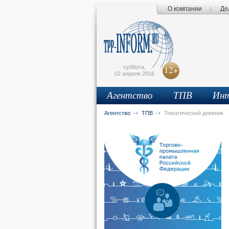
О компании
Де
Поиск по сайту
Главная страница
Написать письмо
Карта сайта
tpprf
E
суббота,
12+
02 апреля 2016
Агентство
ТПВ
Инт
рус
eng
Агентство
ТПВ
Тематический дневник