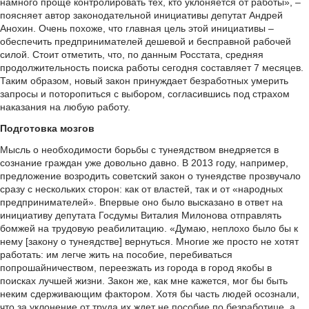
намного проще контролировать тех, кто уклоняется от работы», –
поясняет автор законодательной инициативы депутат Андрей
Анохин. Очень похоже, что главная цель этой инициативы –
обеспечить предпринимателей дешевой и бесправной рабочей
силой. Стоит отметить, что, по данным Росстата, средняя
продолжительность поиска работы сегодня составляет 7 месяцев.
Таким образом, новый закон принуждает безработных умерить
запросы и поторопиться с выбором, согласившись под страхом
наказания на любую работу.
Подготовка мозгов
Мысль о необходимости борьбы с тунеядством внедряется в
сознание граждан уже довольно давно. В 2013 году, например,
предложение возродить советский закон о тунеядстве прозвучало
сразу с нескольких сторон: как от властей, так и от «народных
предпринимателей». Впервые оно было высказано в ответ на
инициативу депутата Госдумы Виталия Милонова отправлять
бомжей на трудовую реабилитацию. «Думаю, неплохо было бы к
нему [закону о тунеядстве] вернуться. Многие же просто не хотят
работать: им легче жить на пособие, перебиваться
попрошайничеством, переезжать из города в город якобы в
поисках лучшей жизни. Закон же, как мне кажется, мог бы быть
неким сдерживающим фактором. Хотя бы часть людей осознали,
что за уклонение от труда их ждет не пособие по безработице, а