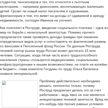
студентов, пенсионеров и тех, кто относится к льготным
категориям, – например домохозяек, воспитывающих маленьких
детей. Грозит ли новый налог писателям и художникам,
фрилансерам и тем, кто живет на доходы от сдаваемой в аренду
недвижимости, господин Иванков не уточнил.
Как поясняют в Роструде, введение социального платежа – одна из
мер по борьбе с нелегальной занятостью. Помимо прочего
предлагается также проверять доходы граждан при оказании
определенных видов услуг и сопоставлять их фактический размер
со взносами в Пенсионный фонд России. По данным Роструда,
теневой сектор рынка труда России может достигать 15 млн
человек. Ситуацию, когда пятая часть всего трудоспособного
населения страны «пользуется медицинскими, социальными,
инфраструктурными и иными возможностями, не платя ни копейки
в бюджет», глава комитета Госдумы по труду Ольга Баталина
назвала ненормальной.
Проблему действительно необходимо
решать, непонятно только, почему
Роструд предлагает делать это за счет
работников – ведь явно не они являются
инициаторами теневой занятости. Вряд ли
кто-нибудь при прочих равных условиях