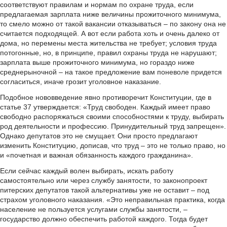
соответствуют правилам и нормам по охране труда, если
предлагаемая зарплата ниже величины прожиточного минимума,
то смело можно от такой вакансии отказываться – по закону она не
считается подходящей. А вот если работа хоть и очень далеко от
дома, но перемены места жительства не требует; условия труда
потогонные, но, в принципе, правил охраны труда не нарушают;
зарплата выше прожиточного минимума, но гораздо ниже
среднерыночной – на такое предложение вам поневоле придется
согласиться, иначе грозит уголовное наказание.
Подобное нововведение явно противоречит Конституции, где в
статье 37 утверждается: «Труд свободен. Каждый имеет право
свободно распоряжаться своими способностями к труду, выбирать
род деятельности и профессию. Принудительный труд запрещен».
Однако депутатов это не смущает. Они просто предлагают
изменить Конституцию, дописав, что труд – это не только право, но
и «почетная и важная обязанность каждого гражданина».
Если сейчас каждый волен выбирать, искать работу
самостоятельно или через службу занятости, то законопроект
питерских депутатов такой альтернативы уже не оставит – под
страхом уголовного наказания. «Это неправильная практика, когда
население не пользуется услугами службы занятости, –
государство должно обеспечить работой каждого. Тогда будет