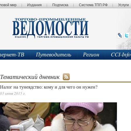
ловой мир
Издания
Подписка
Система ТПП РФ
Услуги
ернет-ТВ
Путеводитель
Регион
CCI-Inf
Тематический дневник
Налог на тунеядство: кому и для чего он нужен?
03 июня 2015 г.