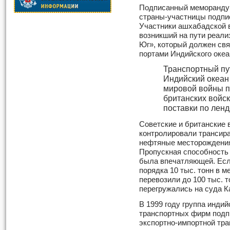
Подписанный меморандум
страны-участницы подпис
Участники ашхабадской в
возникший на пути реали
Юг», который должен свя
портами Индийского океа
Транспортный пу
Индийский океан
мировой войны п
британских войс
поставки по ленд
Советские и британские в
контролировали трансира
нефтяные месторождения 
Пропускная способность
была впечатляющей. Если
порядка 10 тыс. тонн в ме
перевозили до 100 тыс. т
перегружались на суда К
В 1999 году группа индий
транспортных фирм подп
экспортно-импортной тра