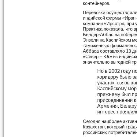
контейнеров.
Перевозки осуществлялис
индийской фирмы «Иран-
компании «Ирсотр», при
Практика показала, что в
Бендер-Аббас на побереж
Энзели на Каспийском мо
таможенных формальност
Аббаса составляло 13 дн
«Север – Юг» из индийс
значительно выгодней тр
Но в 2002 году 
коридору было з
участок, связыв
Каспийскому морю
прежнему был пр
присоединении к
Армения, Беларус
интерес проявили
Сегодня наиболее актив
Казахстан, который тра
российских потребителей