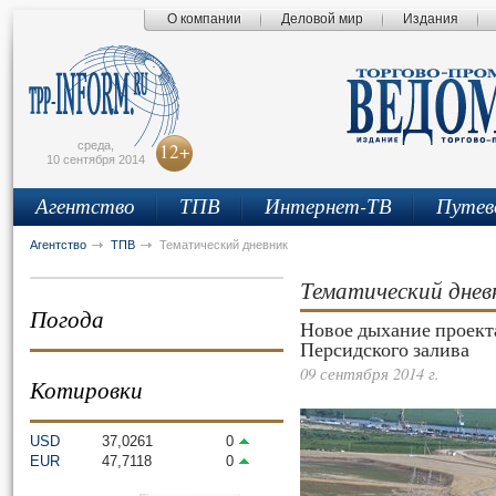
О компании
Деловой мир
Издания
сьмо
айта
среда,
12+
10 сентября 2014
Агентство
ТПВ
Интернет-ТВ
Путев
Агентство
ТПВ
Тематический дневник
Тематический днев
Погода
Новое дыхание проекта
Персидского залива
09 сентября 2014 г.
Котировки
USD
37,0261
0
EUR
47,7118
0