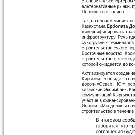
становится экспортером 
альтернативные рынки, п
Персидского залива.
Так, по словам министра
Казахстана
Ерболата До
диверсифицировать тран
инфраструктуру. Речь ид
сухогрузных терминалов в
строительстве сухого по
Восточные ворота». Кром
строительство железнодо
которой ожидается до ко
Активизируется создание
Киргизии. Речь идет о н
дороги «Север – Юг», пе
китайский Эксимбанк. Ка
коммуникаций Кыргызст
участие в финансировани
Японии. «Мы должны нача
строительство в течение 
В итоговом сооб
говорится, что 
соглашения буде