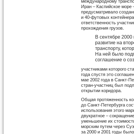
международному транспо
Иран – Каспийское море 
предусматривало создани
и 40-футовых контейнера
ответственность участни
прохождения грузов.
В сентябре 2000 
развитие на вто
транспорту, кото
На ней было под
соглашение о со
участниками которого ст
года спустя это соглаше
мае 2002 года в Санкт-П
стран-участниц был под
открытии коридора.
Общая протяженность ко
до Санкт-Петербурга сос
использования этого мар
двукратное – сокращение
уменьшение их стоимост
морским путем через Суэ
за 2000 и 2001 годы был