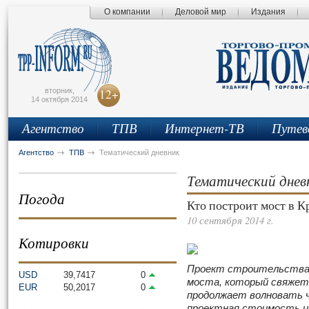
О компании
Деловой мир
Издания
сьмо
айта
вторник,
12+
14 октября 2014
Агентство
ТПВ
Интернет-ТВ
Путев
Агентство
ТПВ
Тематический дневник
Тематический днев
Погода
Кто построит мост в 
10 сентября 2014 г.
Котировки
Проект строительства 
USD
39,7417
0
моста, который свяжет
EUR
50,2017
0
продолжает волновать чи
проектная стоимость и