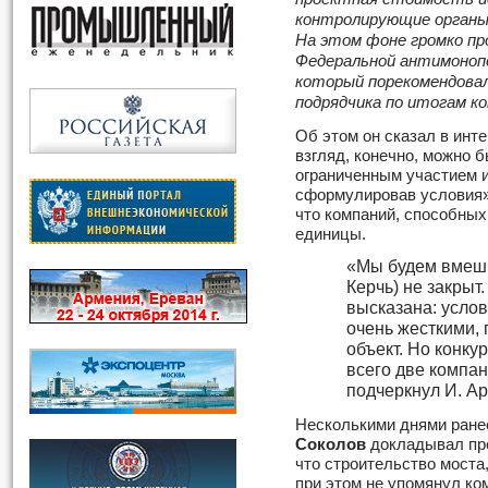
контролирующие органы 
На этом фоне громко пр
Федеральной антимоноп
который порекомендова
подрядчика по итогам ко
Об этом он сказал в инт
взгляд, конечно, можно 
ограниченным участием и
сформулировав условия»,
что компаний, способных 
единицы.
«Мы будем вмеши
Керчь) не закрыт
высказана: усло
очень жесткими, 
объект. Но конку
всего две компан
подчеркнул И. А
Несколькими днями ране
Соколов
докладывал пр
что строительство моста,
при этом не упомянул ко