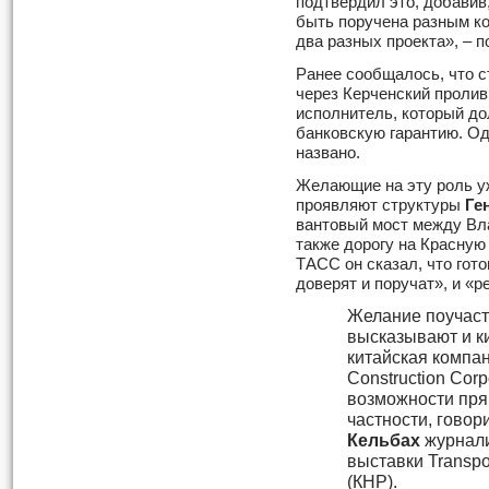
подтвердил это, добавив
быть поручена разным к
два разных проекта», – п
Ранее сообщалось, что с
через Керченский проли
исполнитель, который до
банковскую гарантию. Од
названо.
Желающие на эту роль уж
проявляют структуры
Ге
вантовый мост между Вла
также дорогу на Красную
ТАСС он сказал, что гото
доверят и поручат», и «р
Желание поучаст
высказывают и ки
китайская компа
Construction Cor
возможности пря
частности, гово
Кельбах
журнали
выставки Transpor
(КНР).