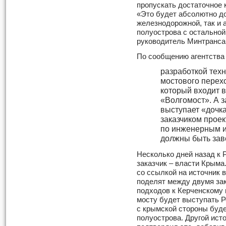
пропускать достаточное 
«Это будет абсолютно до
железнодорожной, так и 
полуострова с остальной
руководитель Минтранса
По сообщению агентств
разработкой тех
мостового перех
который входит 
«Волгомост». А з
выступает «дочк
заказчиком проек
по инженерным и
должны быть зав
Несколько дней назад к 
заказчик – власти Крым
со ссылкой на источник 
поделят между двумя зак
подходов к Керченскому 
мосту будет выступать Р
с крымской стороны буде
полуострова. Другой исто