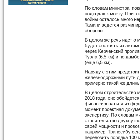
По словам министра, пок
подходах к мосту. При эт
войны осталось много не
Тамани ведется размини
обороны.
В целом же речь идет о 
будет состоять из авто
через Керченский пролив 
Тузла (6,5 км) и по дам
(еще 6,5 км).
Наряду с этим предстоит
железнодорожный путь д
примерно такой же длины
В целом строительство 
2018 года, оно обойдется
финансироваться из фед
момент проектная докум
экспертизу. По словам м
строительство двухпутно
своей мощности и прово
например, Транссибу сег
перевозить порядка 100 м