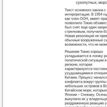
сухопутных, мор
Текст основного закона с
интерпретация. В 1954 г
как член ООН, имеет пра
позволило Токио обзаве
был снят еще один запрет
стрелковым, получили б
Новая резолюция не пре
обычные вооруженные си
возможности, что не мож
Решение Токио хорошо
укладывается в логику р
политической ситуации в
регионе, которая
характеризуется постоян
ухудшающимися отношен
Китаем. Процесс начался
конфликта вокруг группы
небольших островов в В
Китайском море, которые
Японии – Сенкаку. Осень
выкупило их у владельце
раздраженную реакцию у 