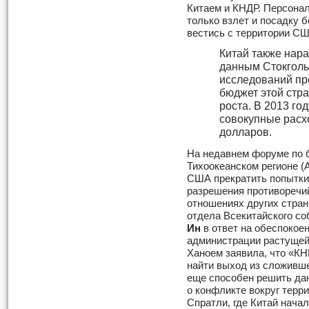
Китаем и КНДР. Персонал
только взлет и посадку 
вестись с территории СШ
Китай также нар
данным Стокголь
исследований пр
бюджет этой стр
роста. В 2013 го
совокупные расх
долларов.
На недавнем форуме по б
Тихоокеанском регионе (
США прекратить попытки
разрешения противоречи
отношениях других стран
отдела Всекитайского с
Ин
в ответ на обеспокое
администрации растущей
Ханоем заявила, что «К
найти выход из сложивше
еще способен решить да
о конфликте вокруг терр
Спратли, где Китай нача