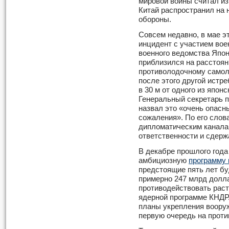
мировой войны считал из 
Китай распространил на 
обороны.
Совсем недавно, в мае эт
инцидент с участием вое
военного ведомства Япон
приблизился на расстоян
противолодочному самол
после этого другой истр
в 30 м от одного из япон
Генеральный секретарь 
назвал это «очень опасн
сожаления». По его слов
дипломатическим каналам
ответственности и сдерж
В декабре прошлого года
амбициозную
программу
предстоящие пять лет бу
примерно 247 млрд долл
противодействовать раст
ядерной программе КНДР.
планы укрепления воору
первую очередь на проти