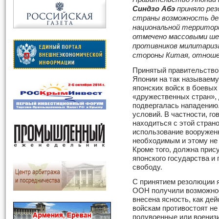
Синдзо Абэ
приняло рез
страны возможность де
национальной территор
отмечено массовыми ш
противников милитариза
стороны Китая, отноше
Принятый правительство
Японии на так называему
японских войск в боевых
«дружественных стран», 
подвергалась нападению.
условий. В частности, го
находиться с этой стран
использование вооружен
необходимым и этому не
Кроме того, должна прис
японского государства и 
свободу.
С принятием резолюции я
ООН получили возможнос
внесена ясность, как дей
войскам противостоят не
полувоенные или воениз