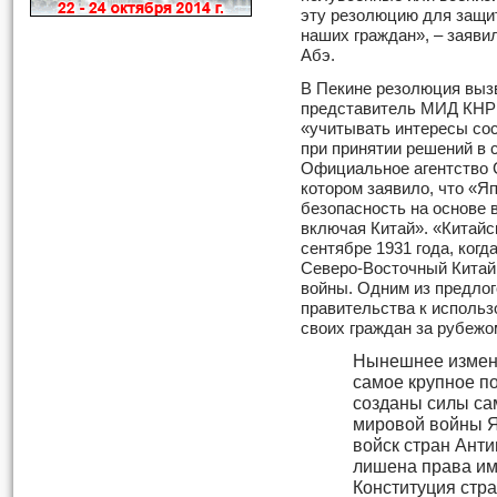
эту резолюцию для защи
наших граждан», – заяви
Абэ.
В Пекине резолюция выз
представитель МИД КН
«учитывать интересы сос
при принятии решений в 
Официальное агентство 
котором заявило, что «Я
безопасность на основе 
включая Китай». «Китайс
сентябре 1931 года, когд
Северо-Восточный Китай,
войны. Одним из предлог
правительства к использ
своих граждан за рубежо
Нынешнее измене
самое крупное по
созданы силы са
мировой войны Я
войск стран Ант
лишена права им
Конституция стр