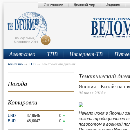
О компании
Деловой мир
Издания
сьмо
айта
понедельник,
12+
15 сентября 2014
Агентство
ТПВ
Интернет-ТВ
Путев
Агентство
ТПВ
Тематический дневник
Тематический днев
Погода
Япония – Китай: напр
04 июля 2014 г.
Котировки
Начало июля в Японии о
USD
37,6545
0
сезона традиционного в
EUR
48,6647
0
поворотом в военной по
Правительство Японии в