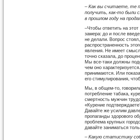
– Как вы считаете, те 
получить, как-то были 
в прошлом году на прода
–Чтобы ответить на этот
замера: до и после введ
не делали. Вопрос стоял,
распространенность этог
явления. Не имеет смысл
точно сказала, до процен
Мы все-таки должны подс
чем оно характеризуется
принимаются. Или показа
его стимулирования, что
Мы, в общем-то, говорил
потребление табака, кур
смертность мужчин трудо
«Курение подтверждаете
Давайте же усилим давлен
пропаганды здорового обр
проблема крупных городо
давайте заниматься толь
– Какую статистику соб