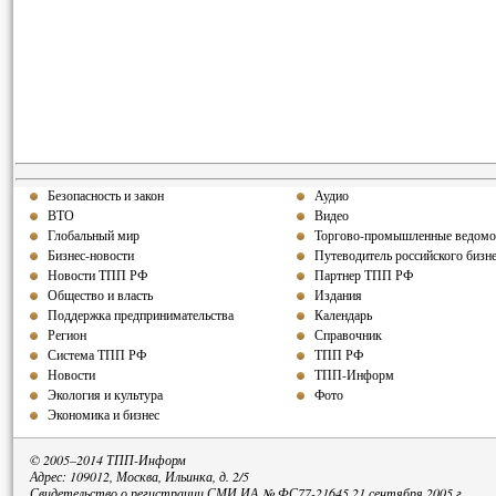
Безопасность и закон
Аудио
ВТО
Видео
Глобальный мир
Торгово-промышленные ведомо
Бизнес-новости
Путеводитель российского бизн
Новости ТПП РФ
Партнер ТПП РФ
Общество и власть
Издания
Поддержка предпринимательства
Календарь
Регион
Справочник
Система ТПП РФ
ТПП РФ
Новости
ТПП-Информ
Экология и культура
Фото
Экономика и бизнес
© 2005–2014 ТПП-Информ
Адрес: 109012, Москва, Ильинка, д. 2/5
Свидетельство о регистрации СМИ ИА № ФС77-21645 21 сентября 2005 г.