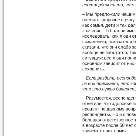
подтвердилось то, что 
– Мы предложили нашим 
оценить здоровье в ряду
как семья, дети и так д
значение – 5 баллов име
исследовать, как люди от
сожалению, показатели б
сказали, что они слабо з
вообще не заботятся. Та
ситуация: все люди пони
основном зависит от них 
сохранить.
– Если разбить респонд
из них понимает, что зд
что это нужно доверить
– Разумеется, респонден
ответили, что здоровье з
процент по данному воп
респонденты. Но и с пов
большая ответственность
в возрасте после 50 лет 
зависит от них самих.