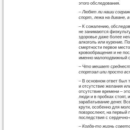
этого обследования.
– Любят ли наши сограж
спорт, лежа на диване, 
– К сожалению, обследо
не занимаются физкульту
здоровье даже более нег
алкоголь или курение. По
смертности первое мест
кровообращения и не пос
именно малоподвижный о
– Что мешает среднест
спортзал или просто в
– В основном ответ был 
и отсутствие желания или
отсутствие времени – эт
люди и в пробках стоят, 
зарабатывание денег. Все
крути, особенно для мол
повзрослеют, на первый 
последствия с сердечно
– Когда-то жизнь советс