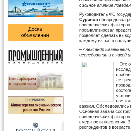
сильное влияние поведе
Руководитель ФС госуда
Суринов
обнародовал р
поведенческих факторов,
проанализировал предст
позволяет сделать вывод
каждому из нас в наступ
– Александр Евгеньевич,
исследовании и с какой 
– Это 
исслед
пробле
лет ре
провод
состоя
услови
нас то
важная. Обследовались 
Основная задача состоял
поведенческих факторов 
смертности населения. В
респондентов в возрасте