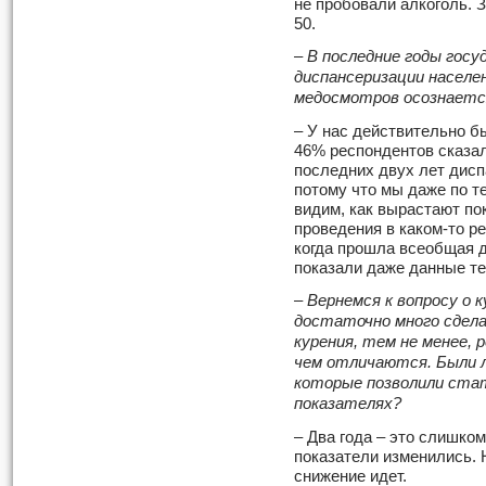
не пробовали алкоголь. 
50.
– В последние годы гос
диспансеризации населе
медосмотров осознается
– У нас действительно б
46% респондентов сказал
последних двух лет дисп
потому что мы даже по т
видим, как вырастают по
проведения в каком-то р
когда прошла всеобщая д
показали даже данные те
– Вернемся к вопросу о 
достаточно много сдела
курения, тем не менее, 
чем отличаются. Были л
которые позволили ста
показателях?
– Два года – это слишко
показатели изменились. 
снижение идет.