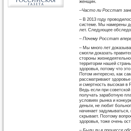
женщин.
–Часто ли Росстат зани
– В 2013 году проводило
системе. Мы намерены де
лет. Следующее обследов
– Почему Росстат вперв
– Мы много лет доказыва
смогли доказать правите
стороны жизнедеятельно
территории нашей страны.
здоровья, потому что эт
Потом интересно, как са
рассматривают здоровье 
и смертность высокая в 
Ведь если при советской
получать заработную пла
условиях рынка и конкур
деньги, не любит больног
начинает задумываться, к
скрывает. Поэтому вопро
здоровья, тоже очень ост
– Были ли в процессе о