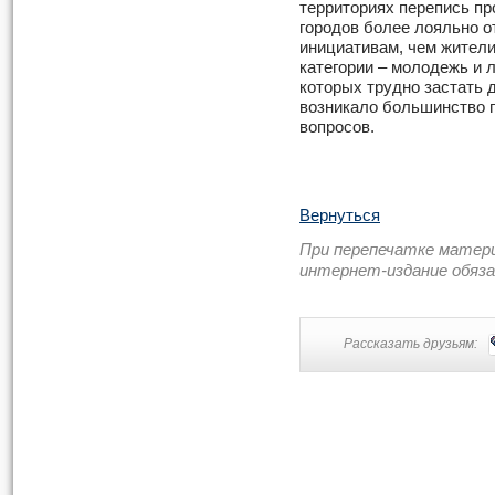
территориях перепись п
городов более лояльно о
инициативам, чем жител
категории – молодежь и 
которых трудно застать д
возникало большинство п
вопросов.
Вернуться
При перепечатке матер
интернет-издание обяз
Рассказать друзьям: