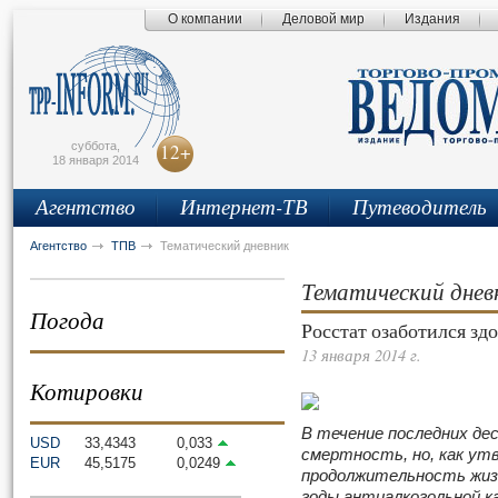
О компании
Деловой мир
Издания
сьмо
айта
суббота,
12+
18 января 2014
Агентство
Интернет-ТВ
Путеводитель
Агентство
ТПВ
Тематический дневник
Тематический днев
Погода
Росстат озаботился зд
13 января 2014 г.
Котировки
В течение последних де
USD
33,4343
0,033
смертность, но, как у
EUR
45,5175
0,0249
продолжительность жиз
годы антиалкогольной к