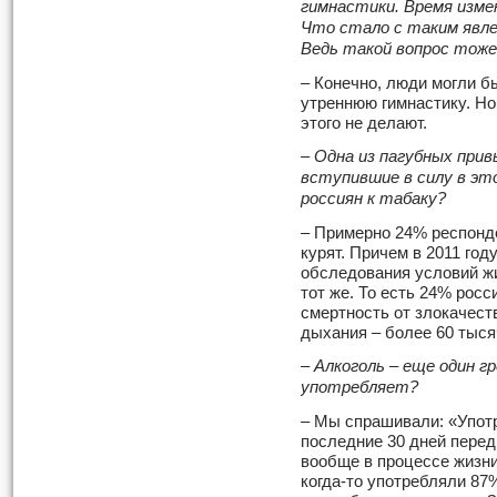
гимнастики. Время измен
Что стало с таким явле
Ведь такой вопрос тоже
– Конечно, люди могли бы
утреннюю гимнастику. Но
этого не делают.
– Одна из пагубных привы
вступившие в силу в эт
россиян к табаку?
– Примерно 24% респонде
курят. Причем в 2011 го
обследования условий жи
тот же. То есть 24% росс
смертность от злокачест
дыхания – более 60 тыся
– Алкоголь – еще один г
употребляет?
– Мы спрашивали: «Употр
последние 30 дней перед
вообще в процессе жизни
когда-то употребляли 87