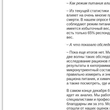
– Как режим питания вли
– Из текущей статистики 
влияет на очень многие 
смерти. В нашем опросе 
соблюдают режим питания
имеется избыточный вес, 
есть только 65% респонд
вес.
– А что показало обсле
– Пока еще итогов нет. 
две волны таких обслед
исследование рационов п
результаты в килограммах
микронутриентный состав
правильно измерить и эн
рациона питания, и химич
а также посмотреть, где 
В самом конце декабря б
идет их анализ. Мы рабо
специалистами и профес
благодарны им за это. М
отошли от наших оценок 