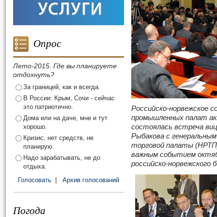
Опрос
Лето-2015. Где вы планируете
отдохнуть?
За границей, как и всегда.
В России: Крым, Сочи - сейчас
это патриотично.
Российско-норвежское с
промышленных палат ак
Дома или на даче, мне и тут
хорошо.
состоялась встреча ви
Рыбакова с генеральным
Кризис, нет средств, не
торговой палаты (НРТП
планирую.
важным событием октяб
Надо зарабатывать, не до
российско-норвежского б
отдыха.
Голосовать
|
Архив голосований
Погода