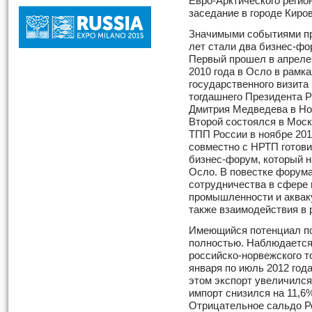
Евро-Арктического регио
заседание в городе Киро
Значимыми событиями 
лет стали два бизнес-фо
Первый прошел в апреле
2010 года в Осло в рамка
государственного визита
тогдашнего Президента 
Дмитрия Медведева в Но
Второй состоялся в Моск
ТПП России в ноябре 201
совместно с НРТП готови
бизнес-форум, который на
Осло. В повестке форум
сотрудничества в сфере 
промышленности и акваку
также взаимодействия в 
Имеющийся потенциал по
полностью. Наблюдается
российско-норвежского т
января по июль 2012 год
этом экспорт увеличился 
импорт снизился на 11,6%
Отрицательное сальдо Ро