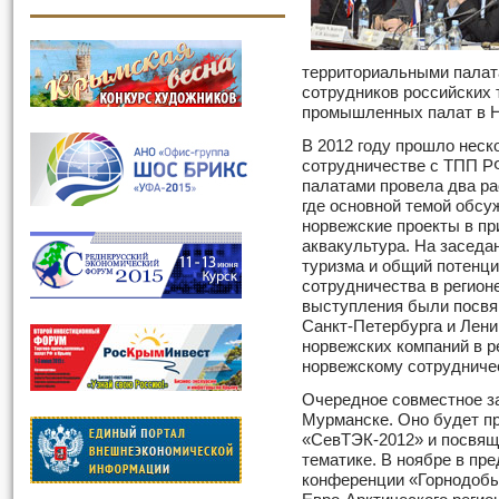
территориальными палат
сотрудников российских 
промышленных палат в Н
В 2012 году прошло неск
сотрудничестве с ТПП Р
палатами провела два р
где основной темой обсу
норвежские проекты в пр
аквакультура. На заседа
туризма и общий потенци
сотрудничества в регионе
выступления были посвя
Санкт-Петербурга и Лени
норвежских компаний в ре
норвежскому сотрудниче
Очередное совместное за
Мурманске. Оно будет п
«СевТЭК-2012» и посвящ
тематике. В ноябре в пр
конференции «Горнодоб