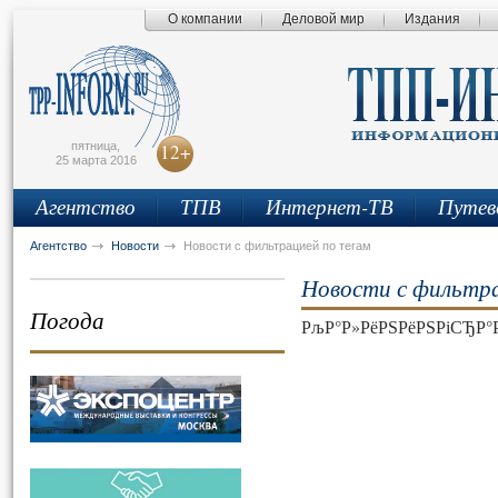
О компании
Деловой мир
Издания
сьмо
айта
пятница,
12+
25 марта 2016
Агентство
ТПВ
Интернет-ТВ
Путев
Агентство
Новости
Новости с фильтрацией по тегам
Новости с фильтра
Погода
РљР°Р»РёРЅРёРЅРіСЂР°