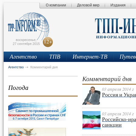
О компании
Деловой мир
Издания
сьмо
айта
воскресенье,
12+
27 сентября 2015
Агентство
ТПВ
Интернет-ТВ
Путев
Агентство
Комментарий дня
Комментарий дня
Погода
03 апреля 2014 г
Россия и Укра
03 апреля 2014 г
Российско-ира
санкции