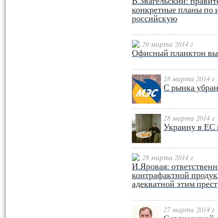
В.Звагельский: правит
конкретные планы по 
российскую
29 марта 2014 г
Офисный планктон вы
28 марта 2014 г
С рынка убран
28 марта 2014 г
Украину в ЕС 
28 марта 2014 г
И.Яровая: ответственн
контрафактной продук
адекватной этим прес
27 марта 2014 г