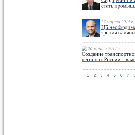
Сердцевиной с
стать промыш
27 марта 2014 г
ЦБ необходимо
зрения влияни
26 марта 2014 г
Создание транспортно
регионах России – важ
1
2
3
4
5
6
7