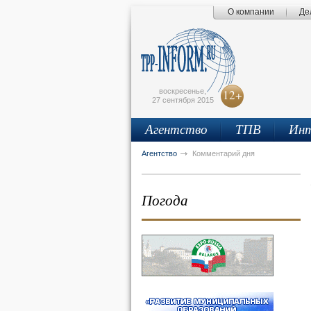
О компании
Де
Поиск по сайту
Главная страница
Написать письмо
Карта сайта
tpprf
E
воскресенье,
12+
27 сентября 2015
Агентство
ТПВ
Инт
рус
eng
Агентство
Комментарий дня
Погода