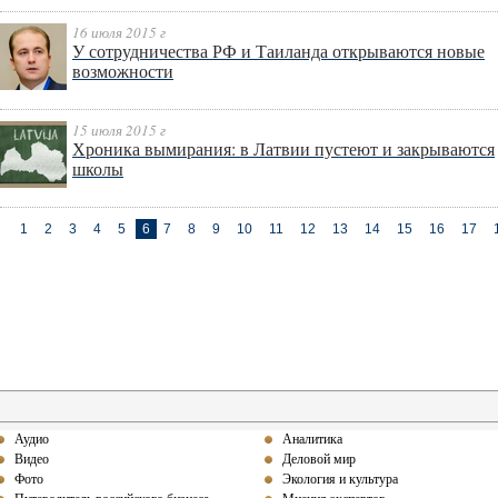
16 июля 2015 г
У сотрудничества РФ и Таиланда открываются новые
возможности
15 июля 2015 г
Хроника вымирания: в Латвии пустеют и закрываются
школы
1
2
3
4
5
6
7
8
9
10
11
12
13
14
15
16
17
Аудио
Аналитика
Видео
Деловой мир
Фото
Экология и культура