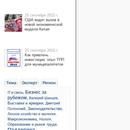
25 сентября 2015 г.
США видят вызов в
новой экономической
модели Китая
25 сентября 2015 г.
Как привлечь
инвестиции: опыт ТПП
для муниципалитетов
Тема
Эксперт
Регион
Бизнес за
IT и связь,
рубежом,
Валерий Шанцев,
Выставки и ярмарки,
Дмитрий
Законодательство,
Полонский,
Лесное хозяйство и экология,
Макроэкономика,
Налоги,
Образование и рынок труда,
Поддержка