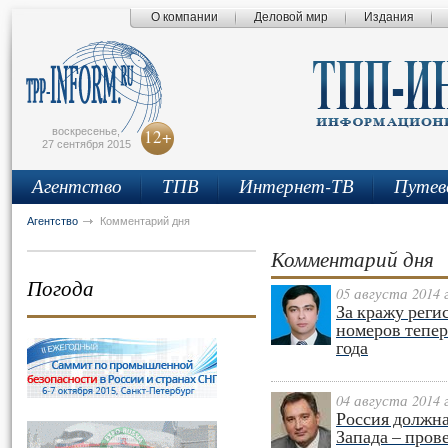
О компании
Деловой мир
Издания
сьмо
айта
воскресенье,
12+
27 сентября 2015
Агентство
ТПВ
Интернет-ТВ
Путев
Агентство
Комментарий дня
Комментарий дня
Погода
05 августа 2014 
За кражу рег
номеров тепер
года
04 августа 2014 
Россия должна
Запада – пров