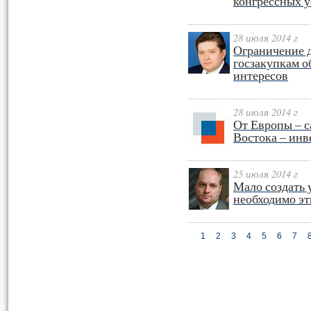
конгрессных у
28 июля 2014 г
Ограничение 
госзакупкам 
интересов
28 июля 2014 г
От Европы – с
Востока – ин
25 июля 2014 г
Мало создать 
необходимо эт
1
2
3
4
5
6
7