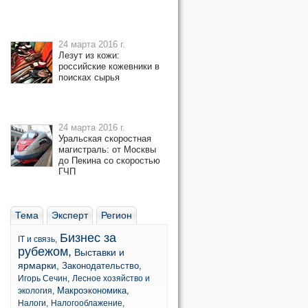
24 марта 2016 г.
Лезут из кожи:
российские кожевники в
поисках сырья
24 марта 2016 г.
Уральская скоростная
магистраль: от Москвы
до Пекина со скоростью
ГЧП
Тема
Эксперт
Регион
Бизнес за
IT и связь,
рубежом,
Выставки и
ярмарки,
Законодательство,
Игорь Сечин,
Лесное хозяйство и
Макроэкономика,
экология,
Налоги,
Налогооблажение,