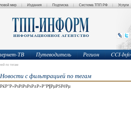
ловой мир
Издания
Подписка
Система ТПП РФ
Услуги
ернет-ТВ
Путеводитель
Регион
CCI-Inf
ией по тегам
Новости с фильтрацией по тегам
РќР°Р»РѕРіРѕРѕР±Р»Р°Р¶РµРЅРёРµ