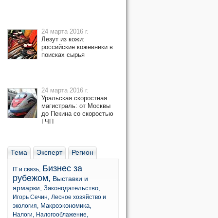
24 марта 2016 г.
Лезут из кожи:
российские кожевники в
поисках сырья
24 марта 2016 г.
Уральская скоростная
магистраль: от Москвы
до Пекина со скоростью
ГЧП
Тема
Эксперт
Регион
Бизнес за
IT и связь,
рубежом,
Выставки и
ярмарки,
Законодательство,
Игорь Сечин,
Лесное хозяйство и
Макроэкономика,
экология,
Налоги,
Налогооблажение,