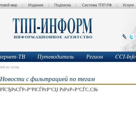
ловой мир
Издания
Подписка
Система ТПП РФ
Услуги
ернет-ТВ
Путеводитель
Регион
CCI-Inf
ией по тегам
Новости с фильтрацией по тегам
РЇСЂРѕСЃР»Р°РІСЃРєР°СЏ РѕР±Р»Р°СЃС‚СЊ