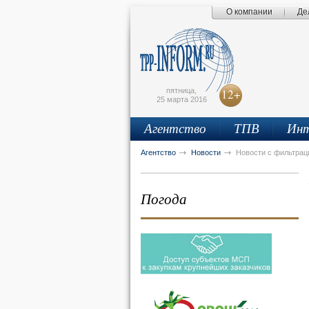
О компании
Де
Поиск по сайту
Главная страница
Написать письмо
Карта сайта
tpprf
E
пятница,
12+
25 марта 2016
Агентство
ТПВ
Инт
рус
eng
Агентство
Новости
Новости с фильтрац
Погода