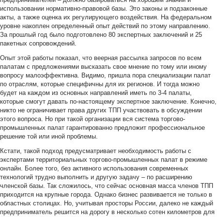
использовании нормативно-правовой базы. Это законы и подзаконные
акты, а также оценка их регулирующего воздействия. На федеральном
уровне накоплен определенный опыт действий по этому направлению.
За прошлый год было подготовлено 80 экспертных заключений и 25
пакетных сопровождений.
Опыт этой работы показал, что веерная рассылка запросов по всем
палатам с предложениями высказать свое мнение по тому или иному
вопросу малоэффективна. Видимо, пришла пора специализации палат
по отраслям, которые специфичны для их регионов. И тогда можно
будет на каждом из основных направлений иметь по 3-4 палаты,
которые смогут давать по-настоящему экспертное заключение. Конечно,
никто не ограничивает права других ТПП участвовать в обсуждении
этого вопроса. Но при такой организации вся система торгово-
промышленных палат гарантированно предложит профессиональное
решение той или иной проблемы.
Кстати, такой подход предусматривает необходимость работы с
экспертами территориальных торгово-промышленных палат в режиме
онлайн. Более того, без активного использования современных
технологий трудно выполнить и другую задачу – по расширению
членской базы. Так сложилось, что сейчас основная масса членов ТПП
приходится на крупные города. Однако бизнес развивается не только в
областных столицах. Но, учитывая просторы России, далеко не каждый
предприниматель решится на дорогу в несколько сотен километров для