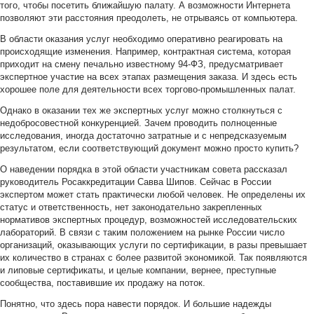
того, чтобы посетить ближайшую палату. А возможности Интернета
позволяют эти расстояния преодолеть, не отрываясь от компьютера.
В области оказания услуг необходимо оперативно реагировать на
происходящие изменения. Например, контрактная система, которая
приходит на смену печально известному 94-ФЗ, предусматривает
экспертное участие на всех этапах размещения заказа. И здесь есть
хорошее поле для деятельности всех торгово-промышленных палат.
Однако в оказании тех же экспертных услуг можно столкнуться с
недобросовестной конкуренцией. Зачем проводить полноценные
исследования, иногда достаточно затратные и с непредсказуемым
результатом, если соответствующий документ можно просто купить?
О наведении порядка в этой области участникам совета рассказал
руководитель Росаккредитации Савва Шипов. Сейчас в России
экспертом может стать практически любой человек. Не определены их
статус и ответственность, нет законодательно закрепленных
нормативов экспертных процедур, возможностей исследовательских
лабораторий. В связи с таким положением на рынке России число
организаций, оказывающих услуги по сертификации, в разы превышает
их количество в странах с более развитой экономикой. Так появляются
и липовые сертификаты, и целые компании, вернее, преступные
сообщества, поставившие их продажу на поток.
Понятно, что здесь пора навести порядок. И большие надежды