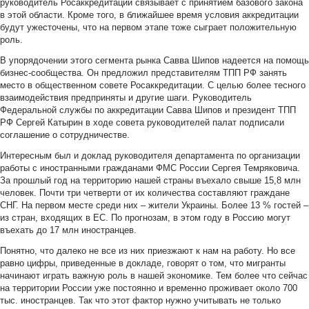
руководитель Росаккредитации связывает с принятием базового закона
в этой области. Кроме того, в ближайшее время условия аккредитации
будут ужесточены, что на первом этапе тоже сыграет положительную
роль.
В упорядочении этого сегмента рынка Савва Шипов надеется на помощь
бизнес-сообщества. Он предложил представителям ТПП РФ занять
место в общественном совете Росаккредитации. С целью более тесного
взаимодействия предприняты и другие шаги. Руководитель
Федеральной службы по аккредитации Савва Шипов и президент ТПП
РФ Сергей Катырин в ходе совета руководителей палат подписали
соглашение о сотрудничестве.
Интересным был и доклад руководителя департамента по организации
работы с иностранными гражданами ФМС России Сергея Темряковича.
За прошлый год на территорию нашей страны въехало свыше 15,8 млн
человек. Почти три четверти от их количества составляют граждане
СНГ. На первом месте среди них – жители Украины. Более 13 % гостей –
из стран, входящих в ЕС. По прогнозам, в этом году в Россию могут
въехать до 17 млн иностранцев.
Понятно, что далеко не все из них приезжают к нам на работу. Но все
равно цифры, приведенные в докладе, говорят о том, что мигранты
начинают играть важную роль в нашей экономике. Тем более что сейчас
на территории России уже постоянно и временно проживает около 700
тыс. иностранцев. Так что этот фактор нужно учитывать не только