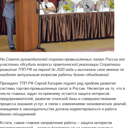
На Совете руководителей торгово-промышленных палат России его
участники обсудили вопросы практической реализации Стратегии
развития ТПП РФ на период до 2020 года и высказали свое мнение по
наиболее актуальным вопросам работы бизнес-объединений.
Президент ТПП РФ Сергей Катырин поднял ряд проблем развития
системы торгово-промышленных палат в России. Несмотря на то, что в
числе главных задач по-прежнему остается защита интересов
предпринимателей, развитие членской базы и совершенствование
процесса оказания услуг, в связи с изменениями экономических реалий,
новациями в законодательстве должна корректироваться и работа
бизнес-объединений.
Кстати, самое главное направление работы – защита интересов
предпринимателей – должно базироваться на хорошем знании и