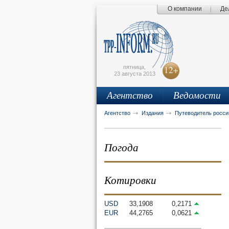
О компании
Де
Поиск по сайту
Главная страница
Написать письмо
Карта сайта
tpprf
E
пятница,
12+
23 августа 2013
Агентство
Ведомости
рус
eng
Агентство
Издания
Путеводитель росси
Погода
Котировки
USD
33,1908
0,2171
EUR
44,2765
0,0621