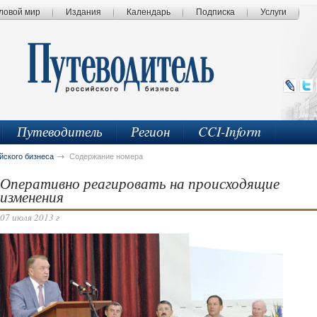
ловой мир
Издания
Календарь
Подписка
Услуги
Путеводитель
Регион
CCI-Inform
йского бизнеса
Содержание номера
Оперативно реагировать на происходящие
изменения
07 июля 2013 г