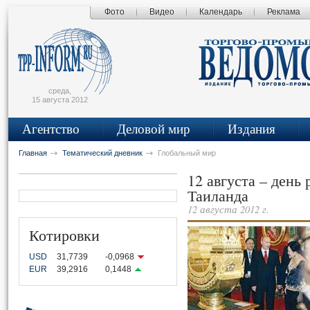
Фото
Видео
Календарь
Реклама
сьмо
айта
среда,
15 августа 2012
Агентство
Деловой мир
Издания
Главная
Тематический дневник
Глобальный мир
12 августа – день
Таиланда
12 августа 2012 г.
Котировки
USD
31,7739
-0,0968
EUR
39,2916
0,1448