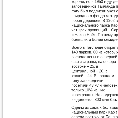
короля, но в 1950 году д
заповедников Таиланда п
году был подписан указ 
природного фонда метод
пород деревьев. В 1962 
национального парка Као
четырех провинций – Сар
и Након Наёк. По нему пр
больших и более семиде
Всего в Таиланде открыт
149 парков, 60 из которы
расположены в северной
части страны, на северо-
востоке – 25, в
центральной – 20, в
южной – 44. В прошлом
году заповедники
посетили 43 млн человек
только 10% из них –
иностранцы. На содержа
выделяется 800 млн бат.
Одним из самых больших
национальный парк Као Я
северу-востоку от Бангко