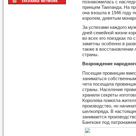
познакомилась с наслед
принцем Таиланда. На п
она взошла в 1946 году 
королем, девятым монар
За успехами каждого муж
дней семейной жизни кор
во всех его поездках по 
заметны особенно в разв
также в восстановлении
страны.
Возрождение народного
Посещая провинции вмест
заниматься собственными
чета посещала провинцию
страны. Население прови
хранили секреты изготов
Королева помогла жителя
производство, но начина
шелкопряда. В настоящее
занимается производство
Бангкоке под патронажем