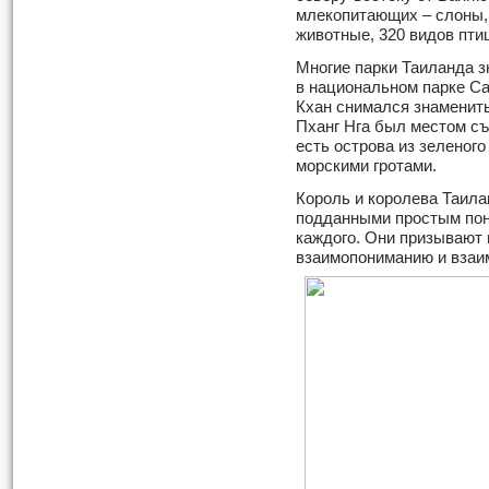
млекопитающих – слоны, 
животные, 320 видов птиц
Многие парки Таиланда 
в национальном парке Са
Кхан снимался знаменит
Пханг Нга был местом с
есть острова из зеленог
морскими гротами.
Король и королева Таила
подданными простым пон
каждого. Они призывают 
взаимопониманию и взаи