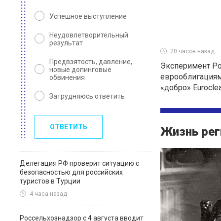
Успешное выступление
Неудовлетворительный
результат
20 часов назад
Предвзятость, давление,
Эксперимент Ро
новые допинговые
еврооблигациям
обвинения
«добро» Eurocle
Затрудняюсь ответить
ОТВЕТИТЬ
Жизнь рег
Делегация РФ проверит ситуацию с
безопасностью для российских
туристов в Турции
4 часа назад
Россельхознадзор с 4 августа вводит