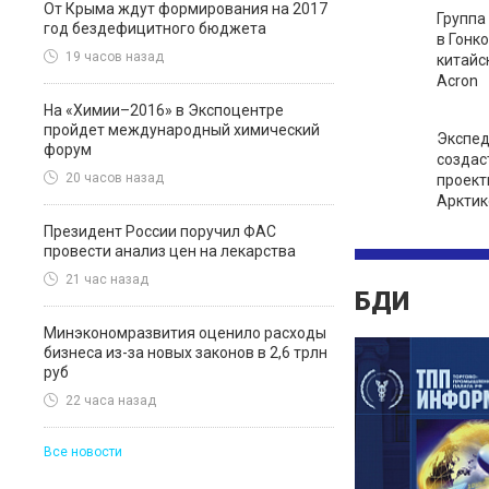
От Крыма ждут формирования на 2017
Группа
год бездефицитного бюджета
в Гонк
19 часов назад
китайс
Acron
На «Химии–2016» в Экспоцентре
пройдет международный химический
Экспед
форум
создас
20 часов назад
проект
Арктик
Президент России поручил ФАС
провести анализ цен на лекарства
21 час назад
БДИ
Минэкономразвития оценило расходы
бизнеса из-за новых законов в 2,6 трлн
руб
22 часа назад
Все новости