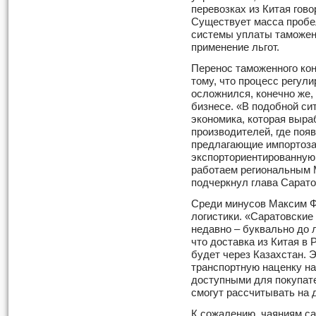
перевозках из Китая гово
Существует масса пробел
системы уплаты таможенн
применение льгот.
Перенос таможенного кон
тому, что процесс регул
осложнился, конечно же,
бизнесе. «В подобной си
экономика, которая выр
производителей, где поя
предлагающие импорто
экспорториентированную
работаем региональным 
подчеркнул глава Сарат
Среди минусов Максим Ф
логистики. «Саратовски
недавно – буквально до л
что доставка из Китая в
будет через Казахстан. 
транспортную наценку на
доступными для покупате
смогут рассчитывать на
К сожалению, чаяниям с