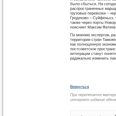
было сбыться. На сегод
распространенных маршр
грузовые перевозки – че
Гродеково – Суйфеньхэ, 
также через порты Новор
поясняет Максим Фатеев
По мнению экспертов, ра
территории стран Таможе
как полноценную эконом
постсоветское пространс
интеграции станут понятн
радикально изменить ла
Вернуться
При перепечатке матер
интернет-издание обяз