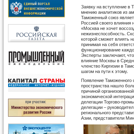
Заявку на вступление в 
мнению аналитиков из аме
Таможенный союз являет
Россией своего влияния 
«Москва не хочет воссоз
нежизнеспособность. Ско
которой сможет влиять н
принимая на себя ответс
функционирование каждого
Эксперты заключают, что
влияние Москвы в Средне
членство Киргизии в Та
шагом на пути к этому.
Появление Таможенного с
пространства нашло боль
причиной организованной
экономической интеграц
делегации Торгово-пром
делегации – руководите
регионального представи
Азии, представители Ми