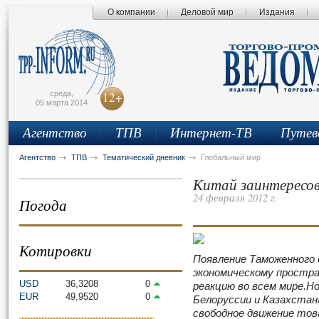
О компании
Деловой мир
Издания
сьмо
айта
среда,
12+
05 марта 2014
Агентство
ТПВ
Интернет-ТВ
Путев
Агентство
ТПВ
Тематический дневник
Глобальный мир
Китай заинтересо
24 февраля 2012 г.
Погода
Котировки
Появление Таможенного 
экономическому простр
USD
36,3208
0
реакцию во всем мире.
Но
EUR
49,9520
0
Белоруссии и Казахстан
свободное движение това