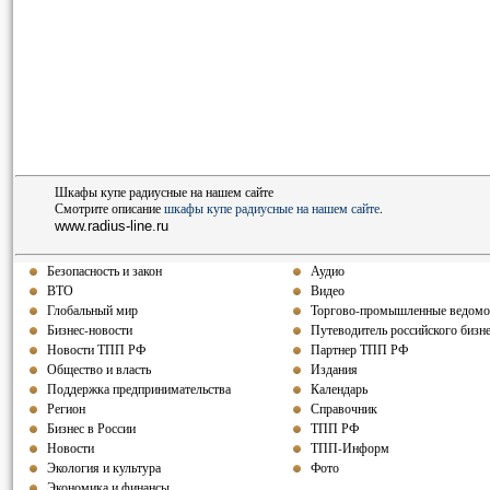
Шкафы купе радиусные на нашем сайте
Смотрите описание
шкафы купе радиусные на нашем сайте
.
www.radius-line.ru
Безопасность и закон
Аудио
ВТО
Видео
Глобальный мир
Торгово-промышленные ведомо
Бизнес-новости
Путеводитель российского бизн
Новости ТПП РФ
Партнер ТПП РФ
Общество и власть
Издания
Поддержка предпринимательства
Календарь
Регион
Справочник
Бизнес в России
ТПП РФ
Новости
ТПП-Информ
Экология и культура
Фото
Экономика и финансы