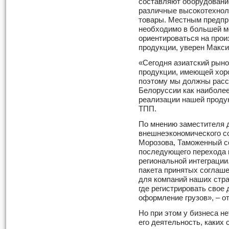
составляют оборудовани
различные высокотехнол
товары. Местным предпр
необходимо в большей м
ориентироваться на про
продукции, уверен Макси
«Сегодня азиатский рыно
продукции, имеющей хор
поэтому мы должны расс
Белоруссии как наиболее
реализации нашей продук
ТПП.
По мнению заместителя 
внешнеэкономического 
Морозова, Таможенный с
последующего перехода 
региональной интеграции
пакета принятых соглаше
для компаний наших стра
где регистрировать свое 
оформление грузов», – о
Но при этом у бизнеса не
его деятельность, каких