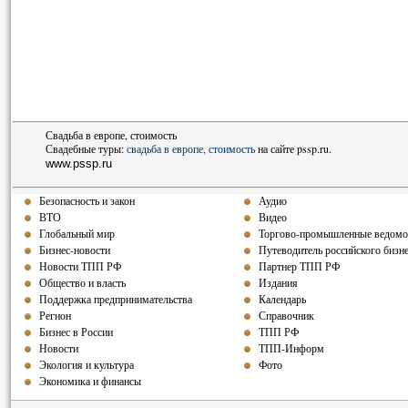
Свадьба в европе, стоимость
Свадебные туры:
свадьба в европе, стоимость
на сайте pssp.ru.
www.pssp.ru
Безопасность и закон
Аудио
ВТО
Видео
Глобальный мир
Торгово-промышленные ведомо
Бизнес-новости
Путеводитель российского бизн
Новости ТПП РФ
Партнер ТПП РФ
Общество и власть
Издания
Поддержка предпринимательства
Календарь
Регион
Справочник
Бизнес в России
ТПП РФ
Новости
ТПП-Информ
Экология и культура
Фото
Экономика и финансы