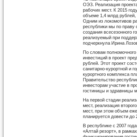
ОЭЗ. Реализация проекта
рабочих мест. К 2015 го
объеме 1,4 млрд рублей, 
Одним из локомотивов ра
республики мы по праву 
создания всесезонного 
реализуемый при поддерж
подчеркнула Ирина Лозо
По словам полномочного
инвестиций в проект пре
рублей. Этот проект сост
санитарно-курортной и г
курортного комплекса пл
Правительство республи
инвесторам участие в про
гостиницы и здравницы 
На первой стадии реализ
мест, реализация второг
мест, при этом объем еж
планируется довести до 
В республике с 2007 года
«Алтай резорт», в рамках
функционирование гостин