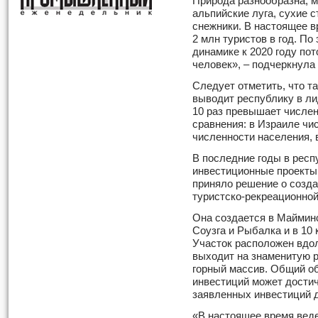
Природа разнообразна, м
альпийские луга, сухие с
снежники. В настоящее 
2 млн туристов в год. По
динамике к 2020 году пот
человек», – подчеркнула
Следует отметить, что т
выводит республику в ли
10 раз превышает числен
сравнения: в Израиле чи
численности населения, 
В последние годы в респ
инвестиционные проекты.
приняло решение о созда
туристско-рекреационно
Она создается в Майминс
Соузга и Рыбалка и в 10 
Участок расположен вдол
выходит на знаменитую ре
горный массив. Общий 
инвестиций может достич
заявленных инвестиций д
«В настоящее время веде