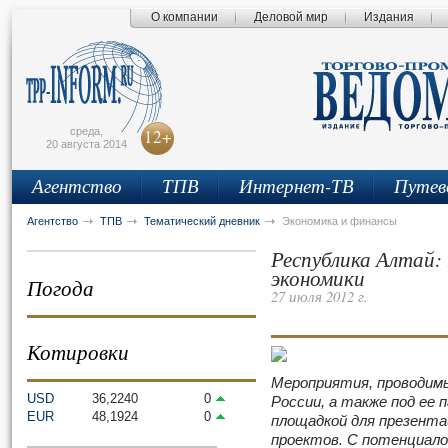
О компании
Деловой мир
Издания
сьмо
айта
среда,
12+
20 августа 2014
Агентство
ТПВ
Интернет-ТВ
Путев
Агентство
ТПВ
Тематический дневник
Экономика и финансы
Республика Алтай:
экономики
Погода
27 июля 2012 г.
Котировки
Мероприятия, проводим
USD
36,2240
0
России, а также под ее
EUR
48,1924
0
площадкой для презент
проектов. С потенциало