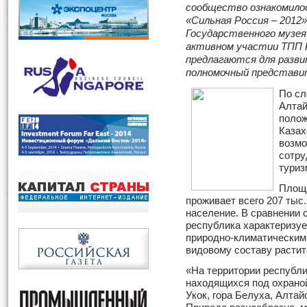
сообщество ознакомилос
«Сильная Россия – 2012
Государственного музея
активном участии ТПП Р
предлагаются для разви
полномочный представи
По сл
Алтай
полож
Казах
возмо
сотру
туриз
Площа
проживает всего 207 тыс.
население. В сравнении 
республика характеризу
природно-климатическим
видовому составу расти
«На территории республи
находящихся под охрано
Укок, гора Белуха, Алтай