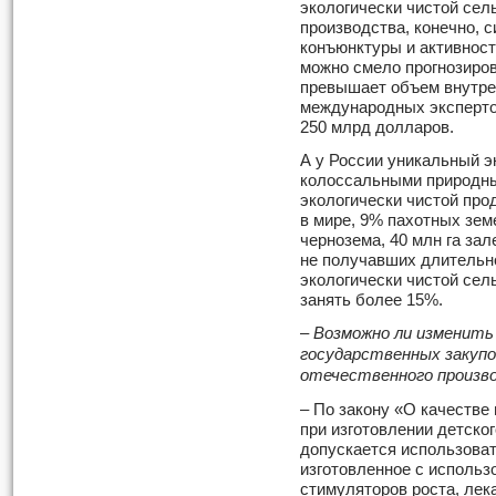
экологически чистой сел
производства, конечно, 
конъюнктуры и активност
можно смело прогнозиров
превышает объем внутре
международных экспертов
250 млрд долларов.
А у России уникальный э
колоссальными природны
экологически чистой про
в мире, 9% пахотных зем
чернозема, 40 млн га за
не получавших длительно
экологически чистой сел
занять более 15%.
– Возможно ли изменит
государственных закупо
отечественного произв
– По закону «О качестве
при изготовлении детског
допускается использова
изготовленное с использ
стимуляторов роста, лек