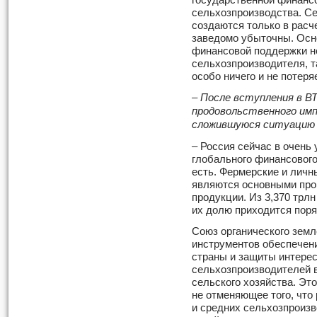
государственной финанс
сельхозпроизводства. С
создаются только в расч
заведомо убыточны. Осн
финансовой поддержки не
сельхозпроизводителя, т
особо ничего и не потеряе
– После вступления в В
продовольственного имп
сложившуюся ситуацию 
– Россия сейчас в очень
глобального финансового
есть. Фермерские и лич
являются основными про
продукции. Из 3,370 трл
их долю приходится поря
Союз органического зем
инструментов обеспечен
страны и защиты интерес
сельхозпроизводителей в
сельского хозяйства. Эт
не отменяющее того, что
и средних сельхозпроизв