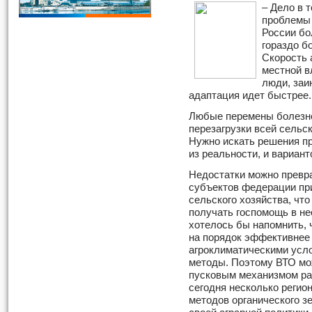
– Дело в 
проблемы 
России бо
гораздо б
Скорость 
местной в
люди, заи
адаптация идет быстрее.
Любые перемены болезне
перезагрузки всей сельс
Нужно искать решения п
из реальности, и вариант
Недостатки можно превра
субъектов федерации пр
сельского хозяйства, что
получать госпомощь в не
хотелось бы напомнить, 
на порядок эффективнее 
агроклиматическими усл
методы. Поэтому ВТО мож
пусковым механизмом ра
сегодня несколько регио
методов органического 