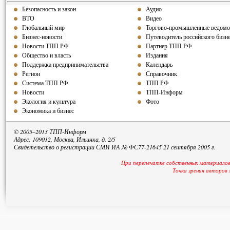
Безопасность и закон
Аудио
ВТО
Видео
Глобальный мир
Торгово-промышленные ведомо
Бизнес-новости
Путеводитель российского бизн
Новости ТПП РФ
Партнер ТПП РФ
Общество и власть
Издания
Поддержка предпринимательства
Календарь
Регион
Справочник
Система ТПП РФ
ТПП РФ
Новости
ТПП-Информ
Экология и культура
Фото
Экономика и бизнес
© 2005–2013 ТПП-Информ
Адрес: 109012, Москва, Ильинка, д. 2/5
Свидетельство о регистрации СМИ ИА № ФС77-21645 21 сентября 2005 г.
При перепечатке собственных материалов
Точка зрения авторов