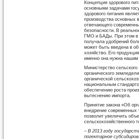
Концепция здорового пита
основными задачами госу
здорового питания являе
производства основных 
отвечающего современны
безопасности. В реально
ГМО и БАДы. При этом в 
получала удобрений боль
может быть введена в об
хозяйство. Его продукци
именно она нужна нашим
Министерство сельского
органического земледели
органической сельскохоз
национальным стандартом
обеспечению роста прои
вытеснению импорта.
Принятие закона «Об орг
внедрение современных 
позволит увеличить объе
сельскохозяйственного т
– В 2013 году государс
погектарное субсидирова