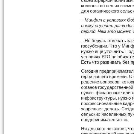
своей аграрной политики.
количество сельхозземел
для органического сельск
– Минфин в условиях бю
иному оценить расходны
период. Чем это может
– Не берусь отвечать за
госсубсидии. Что у Минф
нужно еще уточнить. По
условиях ВТО не обязате
Есть что развивать без 
Сегодня предприниматели
герои нашего времени. О
решение вопросов, котор
органов государственной
нужны финансовые влива
инфраструктуры, нужно 
профессиональные кадры 
запрещает делать. Созда
сельских населенных пу
предпринимательство.
Ни для кого не секрет, 