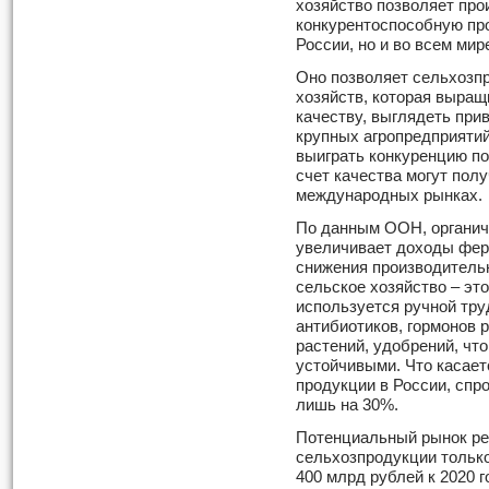
хозяйство позволяет про
конкурентоспособную пр
России, но и во всем мир
Оно позволяет сельхозп
хозяйств, которая выращ
качеству, выглядеть при
крупных агропредприятий.
выиграть конкуренцию по
счет качества могут пол
международных рынках.
По данным ООН, органич
увеличивает доходы фер
снижения производительн
сельское хозяйство – это
используется ручной тру
антибиотиков, гормонов 
растений, удобрений, чт
устойчивыми. Что касает
продукции в России, спр
лишь на 30%.
Потенциальный рынок ре
сельхозпродукции только
400 млрд рублей к 2020 