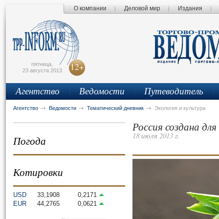
О компании
Деловой мир
Издания
сьмо
айта
пятница,
12+
23 августа 2013
Агентство
Ведомости
Путеводитель
Агентство
Ведомости
Тематический дневник
Экология и культура
Россия создана для
18 июля 2013 г.
Погода
Котировки
USD
33,1908
0,2171
EUR
44,2765
0,0621