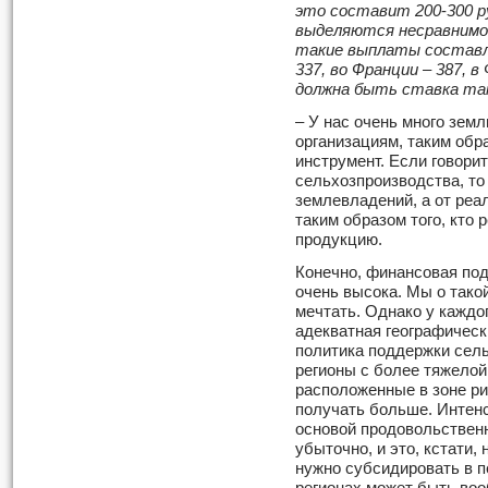
это составит 200
-
300 р
выделяются несравнимо
такие выплаты составля
337, во Франции – 387, в
должна быть ставка так
– У нас очень много зе
организациям, таким об
инструмент. Если говори
сельхозпроизводства, то
землевладений, а от реа
таким образом того, кто 
продукцию.
Конечно, финансовая по
очень высока. Мы о тако
мечтать. Однако у каждо
адекватная географичес
политика поддержки сельс
регионы с более тяжелой
расположенные в зоне р
получать больше. Интенс
основой продовольственн
убыточно, и это, кстати, 
нужно субсидировать в п