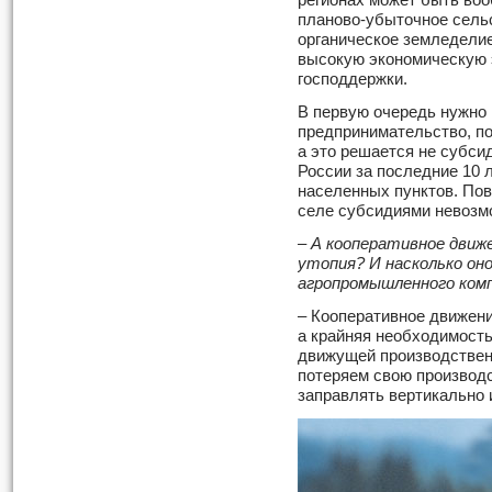
регионах может быть воо
планово-убыточное сельс
органическое земледелие
высокую экономическую 
господдержки.
В первую очередь нужно
предпринимательство, п
а это решается не субси
России за последние 10 
населенных пунктов. Пов
селе субсидиями невозм
– А кооперативное движ
утопия? И насколько он
агропромышленного ком
– Кооперативное движени
а крайняя необходимость
движущей производствен
потеряем свою производс
заправлять вертикально 