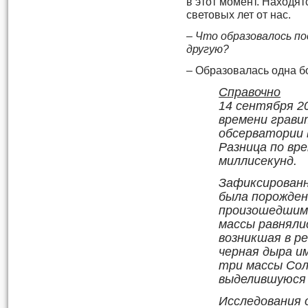
в этот момент. Находя
световых лет от нас.
– Что образовалось по
другую?
– Образовалась одна б
Справочно
14 сентября 20
времени грав
обсерватории 
Разница по вр
миллисекунд.
Зафиксированн
была порожден
произошедшим 
массы равнялис
возникшая в р
черная дыра им
три массы Сол
выделившуюся 
Исследования 