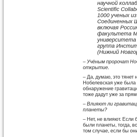
научной колла
Scientific Coll
1000 ученых и
Соединенных Ш
включая Росси
факультета М
университета 
группа Инсти
(Нижний Новго
– Учёным пророчат Но
открытие.
– Да, думаю, это тянет
Нобелевская уже была 
обнаружение гравитаци
тоже дадут уже за пря
– Влияют ли гравитац
планеты?
– Нет, не влияют. Если
были планеты, тогда, в
том случае, если бы он