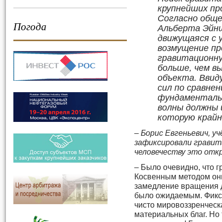
крупнейших пр
Согласно общ
Погода
Альберта Эйн
движущаяся с 
возмущение пр
гравитационну
больше, чем в
объекта. Ввид
сил по сравнен
фундаменталь
волны должны 
которую крайн
– Борис Евгеньевич, у
зафиксировали гравит
человечеству это от
– Было очевидно, что 
Косвенным методом они
замедление вращения д
было ожидаемым. Фикса
чисто мировоззренческ
материальных благ. Но 