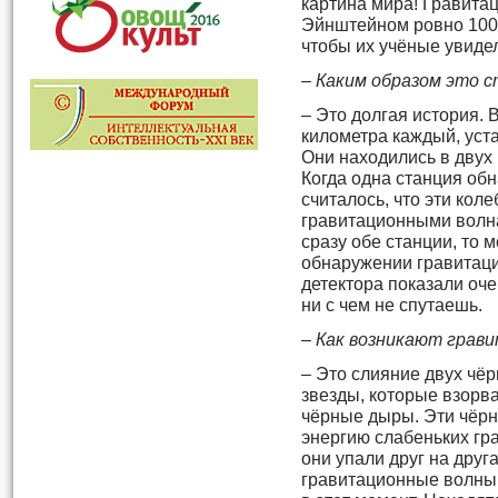
картина мира! Гравит
Эйнштейном ровно 100 л
чтобы их учёные увиде
– Каким образом это 
– Это долгая история. 
километра каждый, уст
Они находились в двух
Когда одна станция обн
считалось, что эти кол
гравитационными волна
сразу обе станции, то 
обнаружении гравитаци
детектора показали оче
ни с чем не спутаешь.
– Как возникают грав
– Это слияние двух чё
звезды, которые взорв
чёрные дыры. Эти чёрн
энергию слабеньких гра
они упали друг на друг
гравитационные волны,