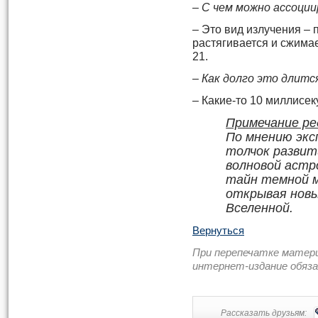
– С чем можно ассоци
– Это вид излучения – 
растягивается и сжимае
21.
– Как долго это длитс
– Какие-то 10 миллисек
Примечание ре
По мнению эк
толчок развит
волновой астр
тайн темной м
открывая новы
Вселенной.
Вернуться
При перепечатке матер
интернет-издание обяз
Рассказать друзьям: