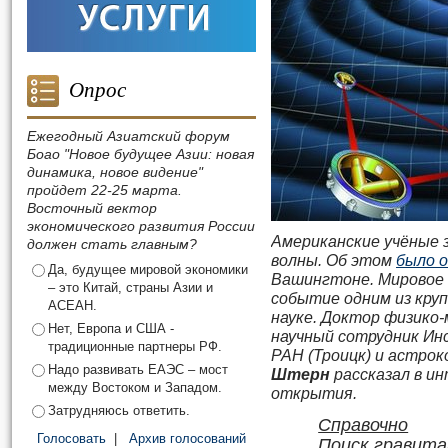
Опрос
Ежегодный Азиатский форум
Боао "Новое будущее Азии: новая
динамика, новое видение"
пройдет 22-25 марта.
Восточный вектор
экономического развития России
Американские учёные 
должен стать главным?
волны. Об этом
было 
Да, будущее мировой экономики
Вашингтоне. Мировое 
– это Китай, страны Азии и
событие одним из кру
АСЕАН.
науке. Доктор физико
Нет, Европа и США -
научный сотрудник Ин
традиционные партнеры РФ.
РАН (Троицк) и астро
Надо развивать ЕАЭС – мост
Штерн
рассказал в и
между Востоком и Западом.
открытия.
Затрудняюсь ответить.
Справочно
Голосовать
|
Архив голосований
Поиск гравита