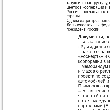
такую инфраструктуру,
центров кооперации и 
Россия приглашает к э
страны.
Одним из центров наше
Дальневосточный феде
президент России.
Документы, п
– соглашение 
«Русгидро» и б
– пакет согла
«Роснефть» и 
корпорации в В
– меморандум 
и Mazda о реа
проекта по со
автомобилей и
Приморского кр
– соглашение о
четвертой нит
поток» между 
партнерами (E