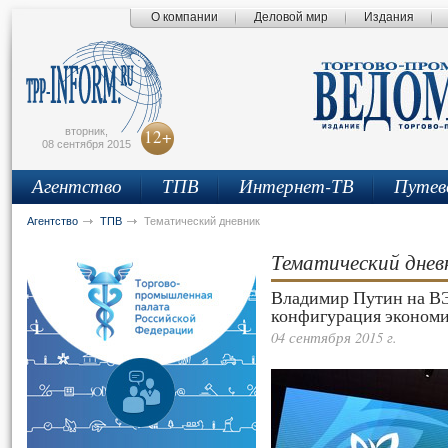
О компании
Деловой мир
Издания
сьмо
айта
вторник,
12+
08 сентября 2015
Агентство
ТПВ
Интернет-ТВ
Путев
Агентство
ТПВ
Тематический дневник
Тематический днев
Владимир Путин на ВЭ
конфигурация экономи
04 сентября 2015 г.