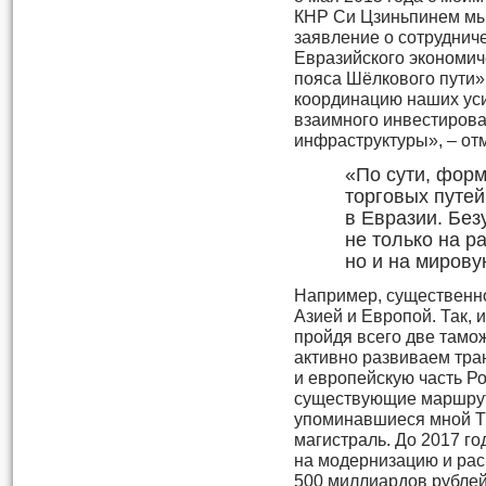
КНР Си Цзиньпинем мы
заявление о сотруднич
Евразийского экономич
пояса Шёлкового пути»
координацию наших ус
взаимного инвестирова
инфраструктуры», – отм
«По сути, фор
торговых путей
в Евразии. Без
не только на р
но и на мирову
Например, существенно
Азией и Европой. Так, и
пройдя всего две тамо
активно развиваем тра
и европейскую часть Р
существующие маршрут
упоминавшиеся мной Т
магистраль. До 2017 г
на модернизацию и ра
500 миллиардов рублей