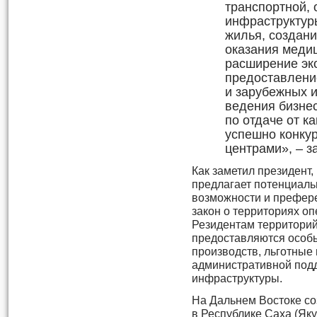
транспортной,
инфраструктуры
жилья, создан
оказания медиц
расширение эк
предоставлени
и зарубежных 
ведения бизнес
по отдаче от к
успешно конку
центрами», – з
Как заметил президент,
предлагает потенциал
возможности и префере
закон о территориях о
Резидентам территори
предоставляются особы
производств, льготные
административной подд
инфраструктуры.
На Дальнем Востоке со
в Республике Саха (Як