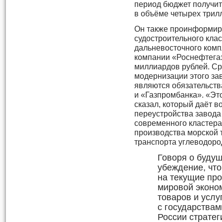
период бюджет получи
в объёме четырех трилл
Он также проинформиро
судостроительного кла
дальневосточного комп
компании «Роснефтегаз
миллиардов рублей. Ср
модернизации этого зав
являются обязательств
и «Газпромбанка». «Это
сказал, который даёт в
переустройства завода 
современного кластера
производства морской т
транспорта углеводород
Говоря о буду
убеждение, что
на текущие пр
мировой эконо
товаров и услу
с государствам
России стратег