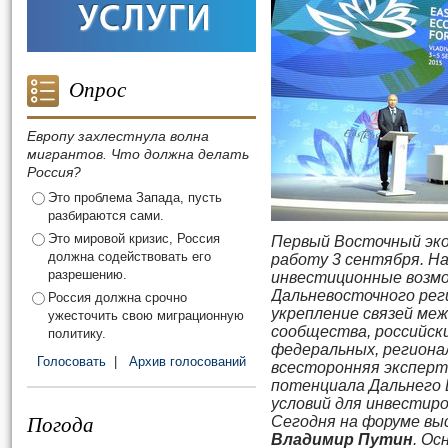
Опрос
Европу захлестнула волна
мигрантов. Что должна делать
Россия?
Это проблема Запада, пусть
разбираются сами.
Это мировой кризис, Россия
Первый Восточный эко
должна содействовать его
работу 3 сентября. Н
разрешению.
инвестиционные возм
Дальневосточного рег
Россия должна срочно
укрепление связей ме
ужесточить свою миграционную
сообщества, российск
политику.
федеральных, региона
Голосовать
|
Архив голосований
всесторонняя эксперт
потенциала Дальнего 
условий для инвестиро
Погода
Сегодня на форуме вы
Владимир Путин
. О