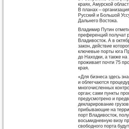
краях, Амурской област
В планах – организаци
Русский и Большой Уссу
Дальнего Востока.
Владимир Путин отмети
преференций получат р
Владивосток. А в октяб
закон, действие которо
ключевые порты юга Пр
до Находки, а также на
проживает почти 75 пр
края.
«Для бизнеса здесь зн
и облегчаются процеду
многочисленных контро
орган; сами пункты про
предусмотрено и предв
декларирование грузов
прибывающие на терри
порт Владивосток, пол
восьмидневную визу пр
свободного порта буду