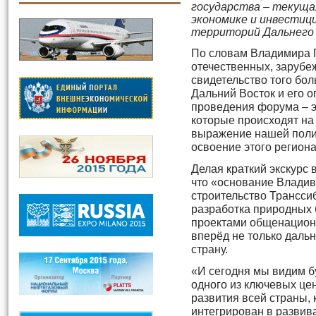
государства – текуща
экономике и инвестиц
территорий Дальнего
По словам Владимира 
отечественных, зарубе
свидетельство того бо
Дальний Восток и его 
проведения форума – э
которые происходят на
выражение нашей поли
освоение этого региона
Делая краткий экскурс 
что «основание Владив
строительство Трансси
разработка природных 
проектами общенациона
вперёд не только даль
страну.
«И сегодня мы видим б
одного из ключевых це
развития всей страны,
интегрирован в развив