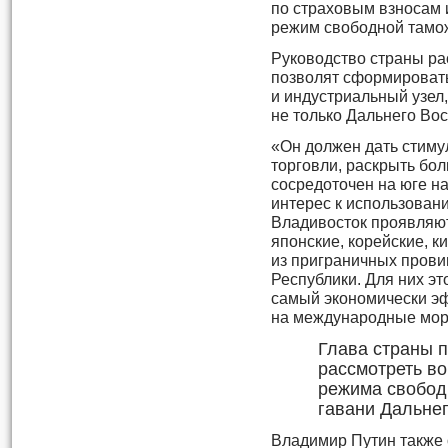
по страховым взносам 
режим свободной тамож
Руководство страны ра
позволят сформироват
и индустриальный узел
не только Дальнего Вост
«Он должен дать стиму
торговли, раскрыть бо
сосредоточен на юге н
интерес к использован
Владивосток проявляю
японские, корейские, к
из приграничных прови
Республики. Для них эт
самый экономически э
на международные морск
Глава страны 
рассмотреть в
режима свобод
гавани Дальнег
Владимир Путин также 