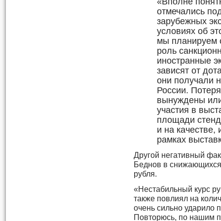
«Вполне понятн
отмечались по
зарубежных эк
условиях об эт
мы планируем 
роль санкционн
иностранные э
зависят от дот
они получали н
России. Потеря
вынуждены или
участия в выст
площади стенд
и на качестве,
рамках выставк
Другой негативный фак
Беднов в снижающихся 
рубля.
«Нестабильный курс ру
также повлиял на коли
очень сильно ударило 
Повторюсь, по нашим п