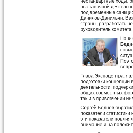
нестандартные ходы, 
выставочной деятельно
под временные санкцио
Данилов-Данильян. Важ
страны, разработать н
руководитель комитета
Начин
Бедн
совме
ситуа
Поэто
вопро
Глава Экспоцентра, яв
подготовки концепции
деятельности, подчерки
общих совместных форм
так и в привлечении ин
Сергей Беднов обрати
показатели статистики 
эти показатели повлиял
внимание и на положит