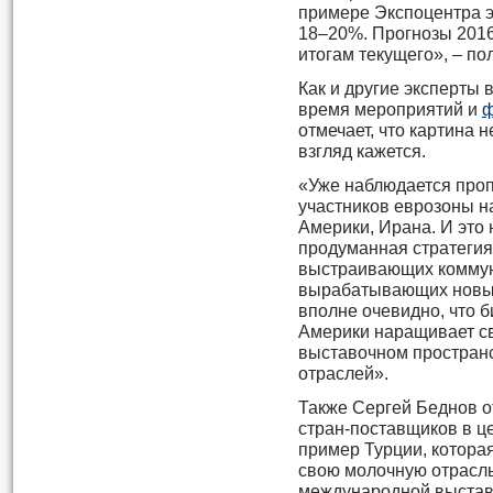
примере Экспоцентра э
18–20%. Прогнозы 2016
итогам текущего», – по
Как и другие эксперты
время мероприятий и
ф
отмечает, что картина 
взгляд кажется.
«Уже наблюдается про
участников еврозоны на
Америки, Ирана. И это 
продуманная стратегия
выстраивающих коммун
вырабатывающих новые
вполне очевидно, что б
Америки наращивает св
выставочном пространс
отраслей».
Также Сергей Беднов о
стран-поставщиков в ц
пример Турции, котора
свою молочную отрасль
международной выста