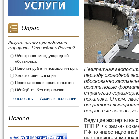
Опрос
Август часто преподносит
сюрпризы. Чего ждать России?
Обострения международной
обстановки.
Падения рубля и повышения цен.
Нештатная геополити
периоду «холодной эко
Ужесточения санкций.
обоснованно заставл
Перестановок в правительстве.
искать новые формат
Обойдётся без сюрпризов.
стратегии соразмерн
Голосовать
|
Архив голосований
политике. О том, смо
операторы выстроить 
непростые вызовы, го
Погода
Ведущие эксперты выст
ТПП РФ в рамках совм
РФ по инвестиционной 
выставочно- ярмарочно