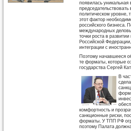
появилась уникальная
председательствовать
политическом уровне, т
этот фактор необходим
российского бизнеса. 
международных деловы
точки роста в развитии
Российской Федерации,
интеграции с иностран
Поэтому начавшееся о
те форматы, которые оз
государства Сергей Ка
В час
сдела
санкц
форма
инвес
обесп
комфортность и прозра
санкционные риски, по
форматы. У ТПП РФ ог
поэтому Палата должна