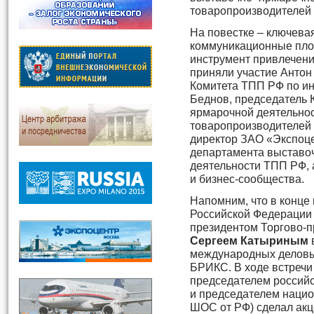
товаропроизводителей 
На повестке – ключева
коммуникационные пло
инструмент привлечени
приняли участие Антон
Комитета ТПП РФ по ин
Беднов, председатель 
ярмарочной деятельнос
товаропроизводителей 
директор ЗАО «Экспоце
департамента выставоч
деятельности ТПП РФ, 
и бизнес-сообщества.
Напомним, что в конце
Российской Федераци
президентом Торгово-
Сергеем Катыриным
международных деловы
БРИКС. В ходе встреч
председателем российс
и председателем нацио
ШОС от РФ) сделал акце