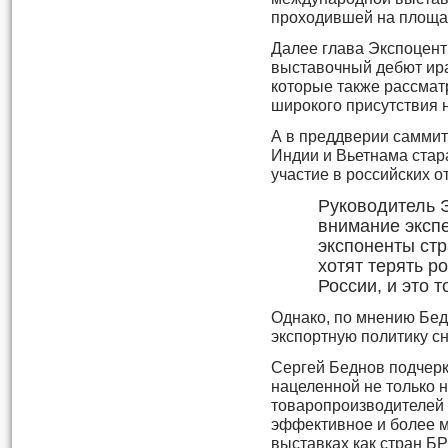
проходившей на площа
Далее глава Экспоцент
выставочный дебют ира
которые также рассма
широкого присутствия 
А в преддверии самми
Индии и Вьетнама стар
участие в российских 
Руководитель 
внимание экспе
экспоненты стр
хотят терять р
России, и это 
Однако, по мнению Бед
экспортную политику сн
Сергей Беднов подчерк
нацеленной не только 
товаропроизводителей 
эффективное и более 
выставках как стран БР