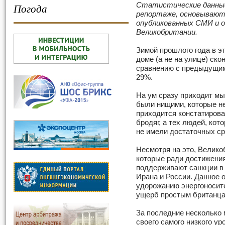
Статистические данные
Погода
репортаже, основывают
опубликованных СМИ и 
Великобритании.
Зимой прошлого года в эт
доме (а не на улице) ско
сравнению с предыдущим
29%.
На ум сразу приходит мы
были нищими, которые не
приходится констатироват
бродяг, а тех людей, кот
не имели достаточных ср
Несмотря на это, Велико
которые ради достижения
поддерживают санкции в 
Ирана и России. Данное 
удорожанию энергоносите
ущерб простым британца
За последние несколько 
своего самого низкого ур