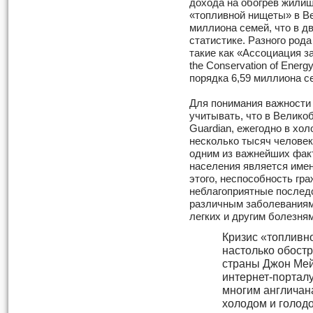
дохода на обогрев жилищ
«топливной нищеты» в Ве
миллиона семей, что в д
статистике. Разного род
такие как «Ассоциация за
the Conservation of Ene
порядка 6,59 миллиона с
Для понимания важности
учитывать, что в Великоб
Guardian, ежегодно в хо
несколько тысяч человек 
одним из важнейших фак
населения является име
этого, неспособность гр
неблагоприятные последс
различным заболеваниям
легких и другим болезням
Кризис «топливн
настолько обост
страны Джон Мей
интернет-портал
многим англичан
холодом и голод