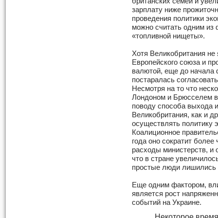
британских семей и увел
зарплату ниже прожиточн
проведения политики эко
можно считать одним из 
«топливной нищеты».
Хотя Великобритания не
Европейского союза и пр
валютой, еще до начала 
постаралась согласоват
Несмотря на то что неск
Лондоном и Брюсселем в
поводу способа выхода и
Великобритания, как и д
осуществлять политику э
Коалиционное правительс
года оно сократит более
расходы министерств, и о
что в стране увеличилос
простые люди лишились 
Еще одним фактором, вл
является рост напряженн
событий на Украине.
Некоторое время 