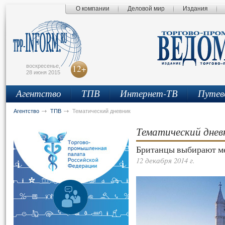
О компании
Деловой мир
Издания
сьмо
айта
воскресенье,
12+
28 июня 2015
Агентство
ТПВ
Интернет-ТВ
Путев
Агентство
ТПВ
Тематический дневник
Тематический днев
Британцы выбирают ме
12 декабря 2014 г.