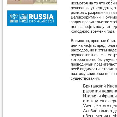
несмотря на то что обви
основания утверждать, 
рынков с разрешения зап
Великобритании. Помимо
задач правительство это
цен на нефть получить д
холодного времени года.
Возможно, простые брит
цен на нефть, предполага
расходов, но и этим над
осуществиться. Несмотря
которое могло бы улучши
проводимый правительств
всей видимости, ставит 
поэтому снижение цен на
существования.
Британский Инст
развития недавн
Италия и Франция
столкнутся с се
Ученые этого цен
Альбион имеет д
обеспечения неф