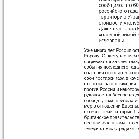
сообщило, что 6
российского газа
территорию Укра
стоимости «голуб
Даже телеканал 
холодной зимой з
исчерпаны.
Уже много лет Россия ос
Европу. С наступлением 
согреваются за счет газа
события последнего года
опасения относительного
свои поставки газа в кач
стороны, на протяжении 
против России и некотор
руководства беспрецеден
очередь, тоже приняла и
мер в отношении Европы.
схожи с теми, которые б
британское правительств
все привело к тому, что 
теперь от них страдают 