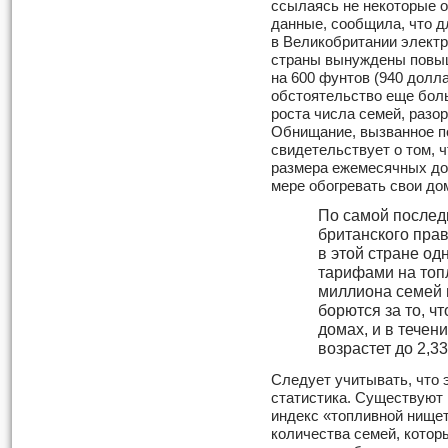
ссылаясь не некоторые 
данные, сообщила, что д
в Великобритании электр
страны вынуждены повыш
на 600 фунтов (940 долла
обстоятельство еще бол
роста числа семей, разо
Обнищание, вызванное п
свидетельствует о том, ч
размера ежемесячных дох
мере обогревать свои до
По самой послед
британского прав
в этой стране о
тарифами на топл
миллиона семей в
борются за то, ч
домах, и в течен
возрастет до 2,3
Следует учитывать, что 
статистика. Существуют 
индекс «топливной нище
количества семей, котор