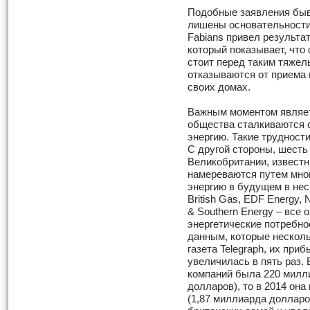
Подобные заявления быв
лишены основательности.
Fabians привел результа
который показывает, что
стоит перед таким тяже
отказываются от приема 
своих домах.
Важным моментом являетс
общества сталкиваются 
энергию. Такие трудност
С другой стороны, шесть
Великобритании, известн
намереваются путем мног
энергию в будущем в нес
British Gas, EDF Energy, 
& Southern Energy – все
энергетические потребно
данным, которые нескол
газета Telegraph, их при
увеличилась в пять раз. 
компаний была 220 милл
долларов), то в 2014 она
(1,87 миллиарда долларо