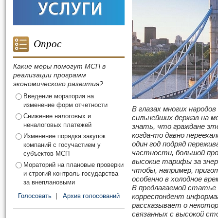
Опрос
Какие меры помогут МСП в
реализации программ
экономического развития?
Введение моратория на
изменение форм отчетности
В глазах многих народов
Снижение налоговых и
сильнейших держав на м
неналоговых платежей
знать, что граждане эт
когда-то давно переехал
Изменение порядка закупок
один год подряд пережив
компаний с госучастием у
частности, большой пр
субъектов МСП
высокие тарифы за энер
Мораторий на плановые проверки
чтобы, например, приго
и строгий контроль государства
особенно в холодное вре
за внеплановыми
В предлагаемой статье
Голосовать
|
Архив голосований
корреспондент информа
рассказывает о некотор
связанных с высокой ст