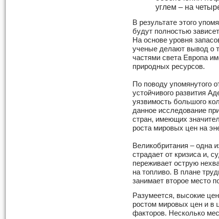
углем – на четыре
В результате этого упом
будут полностью зависет
На основе уровня запасо
ученые делают вывод о т
частями света Европа им
природных ресурсов.
По поводу упомянутого о
устойчивого развития Ад
уязвимость большого кол
данное исследование при
стран, имеющих значител
роста мировых цен на эн
Великобритания – одна из
страдает от кризиса и, 
переживает острую нехва
на топливо. В плане тру
занимает второе место п
Разумеется, высокие цен
ростом мировых цен и в 
факторов. Несколько меся