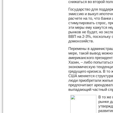
снижаться во второй пол
Государство для поддер
эмиссию и выкуп ипотечн
расчете на то, что банки
стимулировать спрос, пр
эти меры ему кажутся н
рынков не будет, но экс
ВВП на 2-3%, поскольку 
домохозяйств.
Перемены в администрац
мере, такой вывод можно
американского президента
Хазин, – либо попытатьс
экономическую тенденцию
грядущего кризиса. В то 
США меняется структура
люди приобретали жилье 
предпочитают арендоват
выпадающий частный спро
В то же
рынке д
утвержд
развити