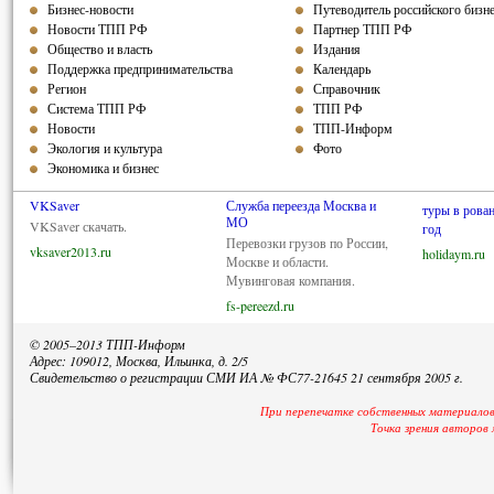
Бизнес-новости
Путеводитель российского бизн
Новости ТПП РФ
Партнер ТПП РФ
Общество и власть
Издания
Поддержка предпринимательства
Календарь
Регион
Справочник
Система ТПП РФ
ТПП РФ
Новости
ТПП-Информ
Экология и культура
Фото
Экономика и бизнес
VKSaver
Служба переезда Москва и
туры в рова
МО
VKSaver скачать.
год
Перевозки грузов по России,
vksaver2013.ru
holidaym.ru
Москве и области.
Мувинговая компания.
fs-pereezd.ru
© 2005–2013 ТПП-Информ
Адрес: 109012, Москва, Ильинка, д. 2/5
Свидетельство о регистрации СМИ ИА № ФС77-21645 21 сентября 2005 г.
При перепечатке собственных материалов
Точка зрения авторов