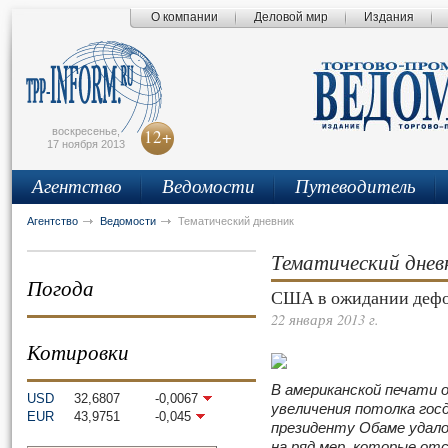
О компании
Деловой мир
Издания
сьмо
айта
воскресенье,
12+
17 ноября 2013
Агентство
Ведомости
Путеводитель
Агентство
Ведомости
Тематический дневник
Тематический днев
Погода
США в ожидании деф
22 января 2013 г.
Котировки
В американской печати
USD
32,6807
-0,0067
увеличения потолка госд
EUR
43,9751
-0,045
президенту Обаме удало
на ряд мер, которые от