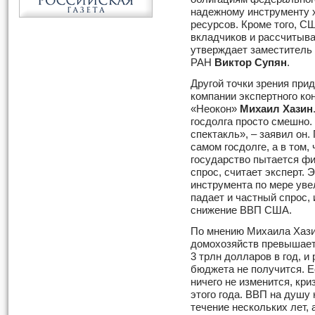
надежному инструменту 
ресурсов. Кроме того, С
вкладчиков и рассчитыва
утверждает заместитель
РАН
Виктор Супян
.
Другой точки зрения при
компании экспертного ко
«Неокон»
Михаил Хазин
госдолга просто смешно.
спектакль», – заявил он
самом госдолге, а в том, 
государство пытается ф
спрос, считает эксперт.
инструмента по мере ув
падает и частный спрос, 
снижение ВВП США.
По мнению Михаила Хази
домохозяйств превышает
3 трлн долларов в год, и
бюджета не получится. Е
ничего не изменится, кр
этого года. ВВП на душу 
течение нескольких лет,