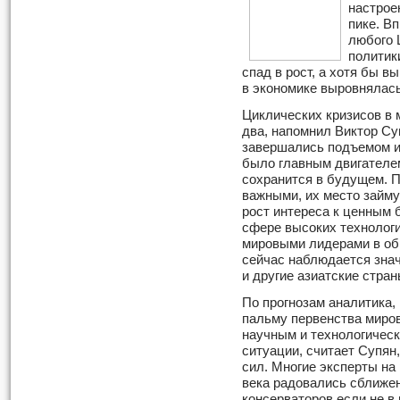
настрое
пике. В
любого 
политик
спад в рост, а хотя бы в
в экономике выровнялась
Циклических кризисов в 
два, напомнил Виктор Суп
завершались подъемом и
было главным двигателем
сохранится в будущем. П
важными, их место займу
рост интереса к ценным 
сфере высоких технологи
мировыми лидерами в о
сейчас наблюдается зна
и другие азиатские стран
По прогнозам аналитика
пальму первенства миров
научным и технологичес
ситуации, считает Супян
сил. Многие эксперты на 
века радовались сближе
консерваторов если не в 