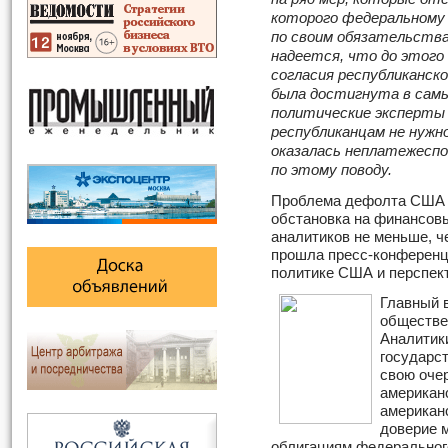
которого федеральному
по своим обязательства
надеется, что до этого
согласия республиканско
была достигнута в самы
политические эксперты 
республиканцам не нужн
оказалась неплатежеспо
по этому поводу.
Проблема дефолта США и
обстановка на финансов
аналитиков не меньше, ч
прошла пресс-конференц
политике США и перспек
Главный 
обществе
Аналитик
государс
свою оче
американ
американс
доверие 
облигациям федерального