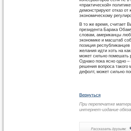
«практической» политик
демонстрируют отказ от 
экономическому регулир
В то же время, считает 
президента Барака Обаму
словам, американцы любя
экономике и масштаб со
позиция республиканцев 
желания идти хоть на ка
может сильно помешать 
Однако пока ясно одно –
решения вопроса такого 
дефолт, может сильно п
Вернуться
При перепечатке матер
интернет-издание обяз
Рассказать друзьям: