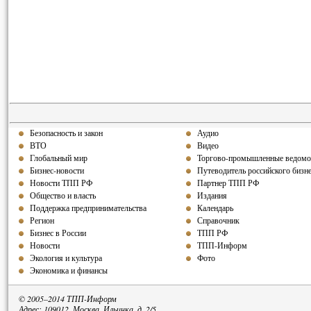
Безопасность и закон
Аудио
ВТО
Видео
Глобальный мир
Торгово-промышленные ведомо
Бизнес-новости
Путеводитель российского бизн
Новости ТПП РФ
Партнер ТПП РФ
Общество и власть
Издания
Поддержка предпринимательства
Календарь
Регион
Справочник
Бизнес в России
ТПП РФ
Новости
ТПП-Информ
Экология и культура
Фото
Экономика и финансы
© 2005–2014 ТПП-Информ
Адрес: 109012, Москва, Ильинка, д. 2/5