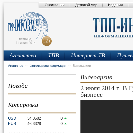
О компании
Деловой мир
Издания
сьмо
айта
пятница,
12+
11 июля 2014
Агентство
ТПВ
Интернет-ТВ
Путев
Агентство
Фото/видеоинформация
Видеоархив
Видеоархив
Погода
2 июля 2014 г. В.
бизнесе
Котировки
USD
34,0582
0
EUR
46,3328
0