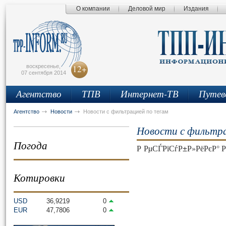
О компании
Деловой мир
Издания
сьмо
айта
воскресенье,
12+
07 сентября 2014
Агентство
ТПВ
Интернет-ТВ
Путев
Агентство
Новости
Новости с фильтрацией по тегам
Новости с фильтра
Погода
Р РµСЃРїСѓР±Р»РёРєР°
Котировки
USD
36,9219
0
EUR
47,7806
0