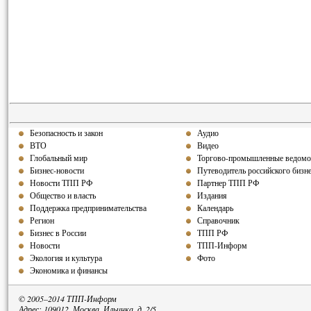
Безопасность и закон
Аудио
ВТО
Видео
Глобальный мир
Торгово-промышленные ведомо
Бизнес-новости
Путеводитель российского бизн
Новости ТПП РФ
Партнер ТПП РФ
Общество и власть
Издания
Поддержка предпринимательства
Календарь
Регион
Справочник
Бизнес в России
ТПП РФ
Новости
ТПП-Информ
Экология и культура
Фото
Экономика и финансы
© 2005–2014 ТПП-Информ
Адрес: 109012, Москва, Ильинка, д. 2/5