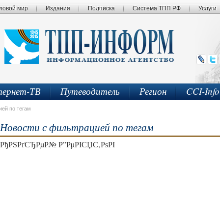
ловой мир
Издания
Подписка
Система ТПП РФ
Услуги
ернет-ТВ
Путеводитель
Регион
CCI-Inf
ией по тегам
Новости с фильтрацией по тегам
РђРЅРґСЂРµР№ Р”РµРІСЏС‚РѕРІ