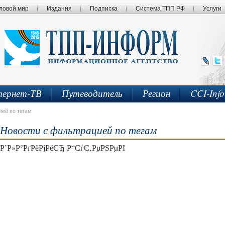
ловой мир
Издания
Подписка
Система ТПП РФ
Услуги
ернет-ТВ
Путеводитель
Регион
CCI-Inf
ией по тегам
Новости с фильтрацией по тегам
Р’Р»Р°РґРёРјРёСЂ Р“СѓС‚РµРЅРµРІ