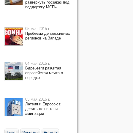
развернуть госзаказ под
поддержку МСП»
05 мая 2015 г.
Проблема депрессивных
регионов на Западе
04 мая 2015 г.
Вдребезги разбитая
европейская мечта о
порядке
03 мая 2015 г.
Латвия и Евросоюз:
десять лет в тени
эмиграции
Тема
Эксперт
Регион