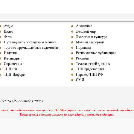
Аудио
Аналитика
Видео
Деловой мир
Фото
Экология и культура
Путеводитель российского бизнеса
Мнения экспертов
Торгово-промышленные ведомости
Подписка
Издания
Региональные публикации
Календарь
Реклама
Справочник
Тематический дневник
ТПП РФ
ТПП представляет
ТПП-Информ
Партнер ТПП РФ
СМИ
-21645 21 сентября 2005 г.
репечатке собственных материалов ТПП-Информ гиперссылка на интернет-издание обяза
Точка зрения авторов может не совпадать с мнением редакции.