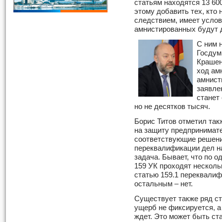
статьям находятся 13 600
этому добавить тех, кто 
следствием, имеет услов
амнистированных будут 
С ним 
Госдум
Крашен
ход ам
амнист
заявле
станет
но не десятков тысяч.
Борис Титов отметил так
на защиту предпринимате
соответствующие решения
переквалификации дел на
задача. Бывает, что по о
159 УК проходят нескол
статью 159.1 переквалиф
остальным – нет.
Существует также ряд ст
ущерб не фиксируется, а
ждет. Это может быть ст