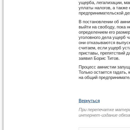
ущерба, легализации, ма
уплаты налогов, а также 
предпринимательской де
В постановлении об амни
выйти на свободу, пока н
определением его размер
уголовного дела ущерб ч
они отказываются выпуск
считаем, если ущерб уст
приставы, препятствий д
заявил Борис Титов.
Процесс амнистии запущен
Только остается гадать,
на общий предпринимател
Вернуться
При перепечатке матер
интернет-издание обяз