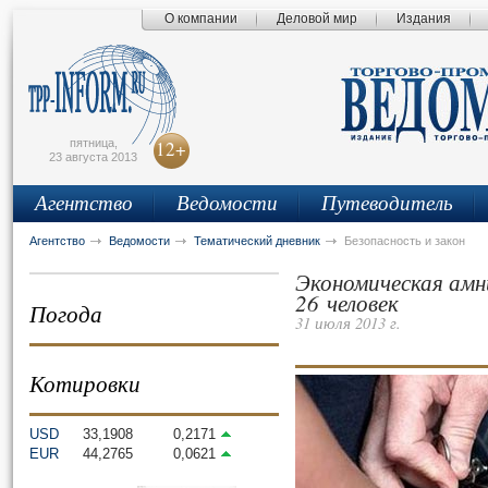
О компании
Деловой мир
Издания
сьмо
айта
пятница,
12+
23 августа 2013
Агентство
Ведомости
Путеводитель
Агентство
Ведомости
Тематический дневник
Безопасность и закон
Экономическая ам
26 человек
Погода
31 июля 2013 г.
Котировки
USD
33,1908
0,2171
EUR
44,2765
0,0621