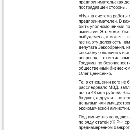
предпринимательская дея
пострадавшей стороны.
«Нужна система работы 
предпринимателей. В ка
быть уполномоченный по
амнистии. Это может быт
омбудсмена, а может – к
где на эту должность на
депутата Заксобрания, и
способную включить все
вопроса», – отметил зам
Госдумы по безопасности
общественный бизнес-ом
Олег Денисенко.
Те, в отношении кого не
расследовало МВД, запл
почти 43 млн рублей. Час
бюджет, а другая – поте
деньгами или имуществом
экономической амнистии,
Под амнистию попадают 
по ряду статей УК РФ, с
преднамеренном банкрот