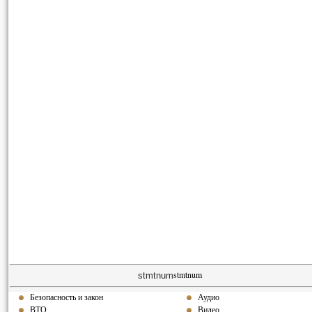
stmtnum
stmtnum
Безопасность и закон
Аудио
ВТО
Видео