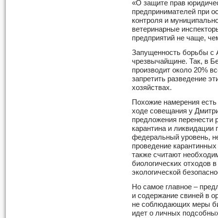
«О защите прав юридиче
предпринимателей при о
контроля и муниципально
ветеринарные инспектор
предприятий не чаще, чем
Запущенность борьбы с 
чрезвычайщине. Так, в Б
производит около 20% вс
запретить разведение э
хозяйствах.
Похожие намерения есть 
ходе совещания у Дмитр
предложения перенести 
карантина и ликвидации
федеральный уровень, не
проведение карантинных
также считают необходи
биологических отходов в
экологической безопасно
Но самое главное – пред
и содержание свиней в о
не соблюдающих меры би
идет о личных подсобных