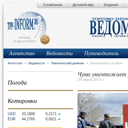
О компании
Деловой мир
Издания
сьмо
айта
пятница,
12+
23 августа 2013
Агентство
Ведомости
Путеводитель
Агентство
Ведомости
Тематический дневник
Безопасность и закон
Чума уничтожает р
29 июля 2013 г.
Погода
Котировки
USD
33,1908
0,2171
EUR
44,2765
0,0621