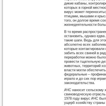
дикие кабаны, контролир
которых в горной местно
вирус может переносить
птицами, мышами и крыс
того, он долгое время со
жизнедеятельности боль
В то время распростран
остановить, однако едва
такие шаги. Ведь для это
абсолютно всех заболевш
которые контактировали 
забить всех свиней в ра
переработки можно было 
провести тщательную де
животных, территорий хо
власти могли обеспечить
федеральные – профинан
играло и до сих пор игра
законодательства.
АЧС наносит сельскому 
свиноводческую отрасль н
1978 году вирус АЧС был
ущерб хозяйству страны 