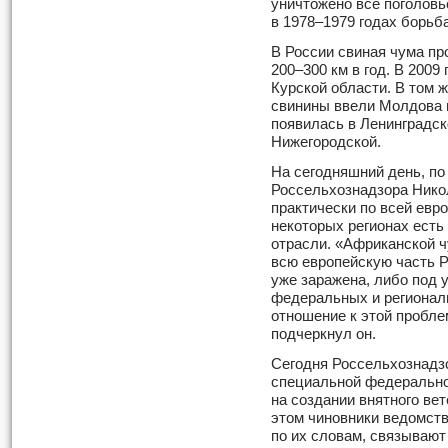
уничтожено все поголовь
в 1978–1979 годах борьб
В России свиная чума пр
200–300 км в год. В 2009
Курской области. В том ж
свинины ввели Молдова 
появилась в Ленинградско
Нижегородской.
На сегодняшний день, по
Россельхознадзора Нико
практически по всей евр
некоторых регионах есть
отрасли. «Африканской ч
всю европейскую часть Р
уже заражена, либо под у
федеральных и регионал
отношение к этой проблем
подчеркнул он.
Сегодня Россельхознадзо
специальной федерально
на создании внятного ве
этом чиновники ведомств
по их словам, связывают 