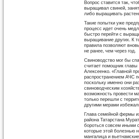
Вопрос ставится так, что
выращивал свиней, занят
либо выращивать растен
Такие попытки уже предп
процесс идет очень мед
быстро перейти с выращ
выращивание других. К т
правила позволяют внов
не ранее, чем через год.
Свиноводство мог бы спа
считает помощник главы
Алексеенко. «Главной пр
распространением АЧС п
поскольку именно они ра
свиноводческим хозяйств
возможность провести ма
только перешли с террит
другими мерами избежали
Глава семейной фермы и
района Татарстана Мурат
бороться совсем иными с
которые этой болезнью н
мангалица и вьетнамские