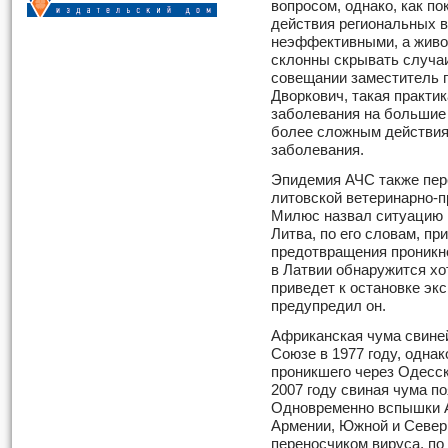
вопросом, однако, как п
действия региональных 
неэффективными, а живо
склонны скрывать случаи
совещании заместитель 
Дворкович, такая практи
заболевания на большие 
более сложным действия
заболевания.
Эпидемия АЧС также пер
литовской ветеринарно-
Милюс назвал ситуацию 
Литва, по его словам, п
предотвращения проникно
в Латвии обнаружится хо
приведет к остановке эк
предупредил он.
Африканская чума свине
Союзе в 1977 году, однак
проникшего через Одесск
2007 году свиная чума п
Одновременно вспышки А
Армении, Южной и Север
переносчиком вируса, по