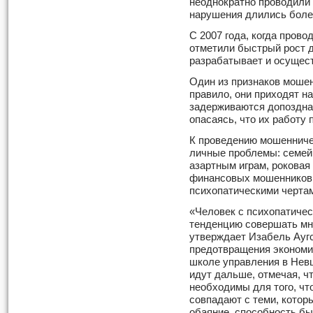
неоднократно проводили 
нарушения длились боле
С 2007 года, когда пров
отметили быстрый рост д
разрабатывает и осущес
Один из признаков мошен
правило, они приходят н
задерживаются допоздна.
опасаясь, что их работу 
К проведению мошенниче
личные проблемы: семейн
азартным играм, роковая
финансовых мошенников 
психопатическими черта
«Человек с психопатичес
тенденцию совершать мн
утверждает Изабель Аугс
предотвращения экономи
школе управления в Нев
идут дальше, отмечая, ч
необходимы для того, чт
совпадают с теми, котор
обаяние, способность бы