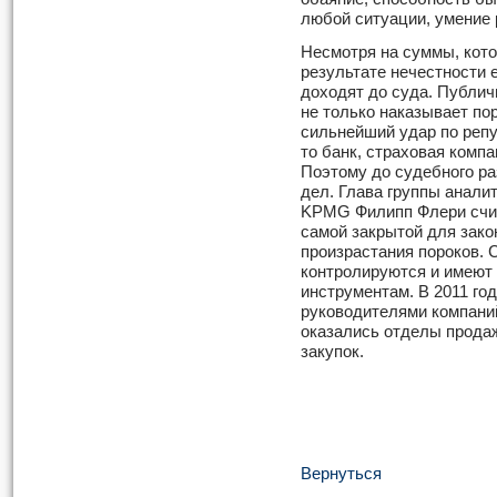
любой ситуации, умение 
Несмотря на суммы, кот
результате нечестности 
доходят до суда. Публич
не только наказывает пор
сильнейший удар по репу
то банк, страховая комп
Поэтому до судебного ра
дел. Глава группы анали
KPMG Филипп Флери счит
самой закрытой для зако
произрастания пороков. 
контролируются и имеют
инструментам. В 2011 г
руководителями компани
оказались отделы продаж
закупок.
Вернуться