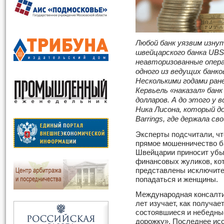
Любой банк уязвим изну
швейцарского банка
UBS
неавторизованные опера
одного из ведущих банков
Несколькими годами ран
Кервьель «наказал» бан
долларов. А до этого у 
Ника Лисона, который д
Barrings
, где держала св
Эксперты подсчитали, чт
прямое мошенничество б
Швейцарии приносит убы
финансовых жуликов, ко
представлены исключите
попадаться и женщины.
Международная консалт
лет изучает, как получае
состоявшиеся и небедны
дорожку». Последнее исс