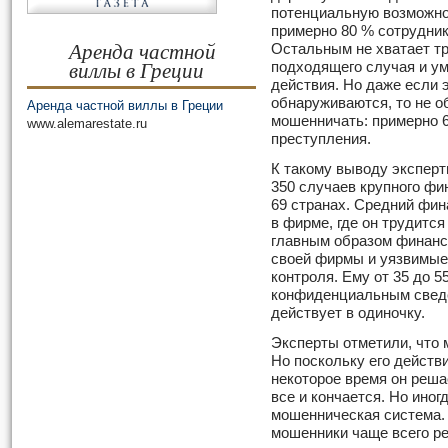
потенциальную возможно
примерно 80 % сотрудник
Аренда частной
Остальным не хватает т
виллы в Греции
подходящего случая и у
действия. Но даже если э
обнаруживаются, то не о
Аренда частной виллы в Греции
мошенничать: примерно 6
www.alemarestate.ru
преступления.
К такому выводу экспер
350 случаев крупного фи
69 странах. Средний фи
в фирме, где он трудится
главным образом финанс
своей фирмы и уязвимые 
контроля. Ему от 35 до 55
конфиденциальным сведе
действует в одиночку.
Эксперты отметили, что 
Но поскольку его действ
некоторое время он решае
все и кончается. Но иног
мошенническая система.
мошенники чаще всего ре