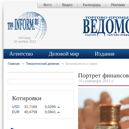
Фото
Видео
Календарь
Реклама
сьмо
айта
пятница,
16 ноября 2012
Агентство
Деловой мир
Издания
Главная
Тематический дневник
Безопасность и закон
Портрет финансо
19 сентября 2011 г.
Котировки
USD
31,7184
0,0265
EUR
40,4759
0,0941