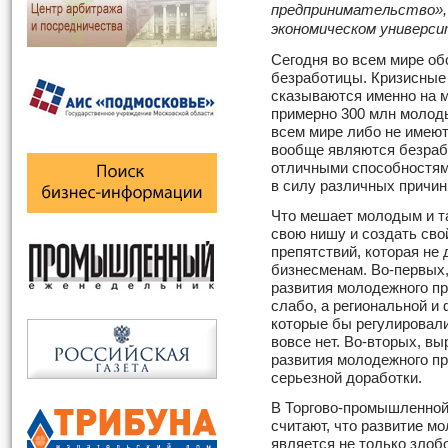
предпринимательство»,
экономическом универси
Сегодня во всем мире о
безработицы. Кризисные
сказываются именно на м
примерно 300 млн молоды
всем мире либо не имеют
вообще являются безраб
отличными способностями
в силу различных причин
Что мешает молодым и т
свою нишу и создать сво
препятствий, которая не
бизнесменам. Во-первых
развития молодежного п
слабо, а региональной и
которые бы регулировал
вовсе нет. Во-вторых, в
развития молодежного п
серьезной доработки.
В Торгово-промышленной
считают, что развитие м
является не только злоб