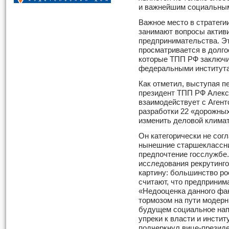
и важнейшим социальным
Важное место в стратегии
занимают вопросы актив
предпринимательства. Э
просматривается в долго
которые ТПП РФ заключи
федеральными института
Как отметил, выступая п
президент ТПП РФ Алекс
взаимодействует с Агент
разработки 22 «дорожных
изменить деловой климат
Он категорически не сог
нынешние старшеклассни
предпочтение госслужбе
исследования рекрутинго
картину: большинство рос
считают, что предприним
«Недооценка данного фа
тормозом на пути модерн
будущем социальное нап
упреки к власти и инстит
подчеркнул вице-презид