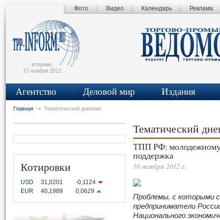
Фото
Видео
Календарь
Реклама
сьмо
айта
вторник,
27 ноября 2012
Агентство
Деловой мир
Издания
Главная
Тематический дневник
Тематический дн
ТПП РФ: молодежному
поддержка
Котировки
16 ноября 2012 г.
USD
31,0201
-0,1124
EUR
40,1989
0,0629
Проблемы, с которыми 
предприниматели России
Национального экономич