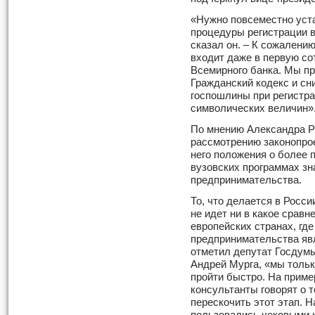
«Нужно повсеместно уст
процедуры регистрации 
сказал он. – К сожалению
входит даже в первую со
Всемирного банка. Мы пр
Гражданский кодекс и сн
госпошлины при регистр
символических величин»
По мнению Александра Р
рассмотрению законопро
него положения о более 
вузовских программах з
предпринимательства.
То, что делается в Росс
не идет ни в какое сравн
европейских странах, гд
предпринимательства явл
отметил депутат Госдум
Андрей Мурга, «мы тольк
пройти быстро. На приме
консультанты говорят о т
перескочить этот этап. Н