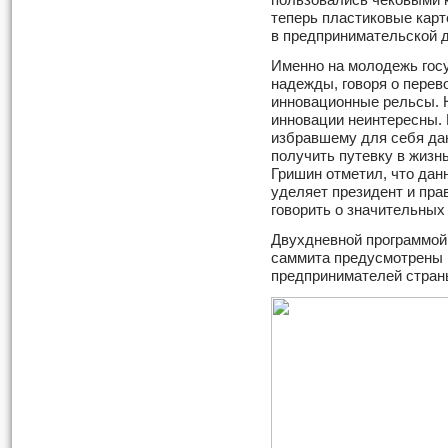
пользовались чековыми к
теперь пластиковые карт
в предпринимательской 
Именно на молодежь гос
надежды, говоря о перев
инновационные рельсы. Н
инновации неинтересны.
избравшему для себя да
получить путевку в жизн
Гришин отметил, что да
уделяет президент и пра
говорить о значительных 
Двухдневной программой 
саммита предусмотрены 
предпринимателей страны