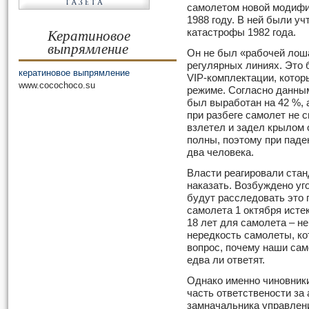
самолетом новой модифи
1988 году. В ней были у
Кератиновое
катастрофы 1982 года.
выпрямление
Он не был «рабочей лоша
регулярных линиях. Это 
кератиновое выпрямление
VIP-комплектации, кото
www.cocochoco.su
режиме. Согласно данным
был выработан на 42 %, а
при разбеге самолет не 
взлетел и задел крылом 
полны, поэтому при паде
два человека.
Власти реагировали стан
наказать. Возбуждено уг
будут расследовать это 
самолета 1 октября исте
18 лет для самолета – н
нередкость самолеты, кот
вопрос, почему наши са
едва ли ответят.
Однако именно чиновники
часть ответствености за
замначальника управлен