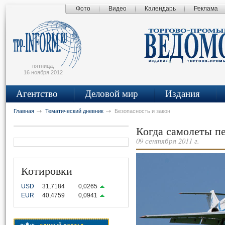
Фото
Видео
Календарь
Реклама
сьмо
айта
пятница,
16 ноября 2012
Агентство
Деловой мир
Издания
Главная
Тематический дневник
Безопасность и закон
Когда самолеты пе
09 сентября 2011 г.
Котировки
USD
31,7184
0,0265
EUR
40,4759
0,0941