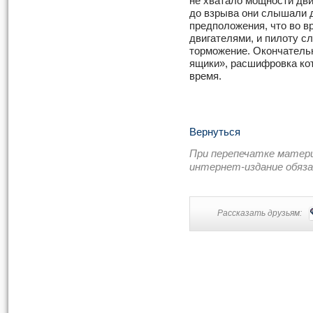
не хватало мощности дви
до взрыва они слышали д
предположения, что во в
двигателями, и пилоту с
торможение. Окончатель
ящики», расшифровка ко
время.
Вернуться
При перепечатке матер
интернет-издание обяз
Рассказать друзьям: