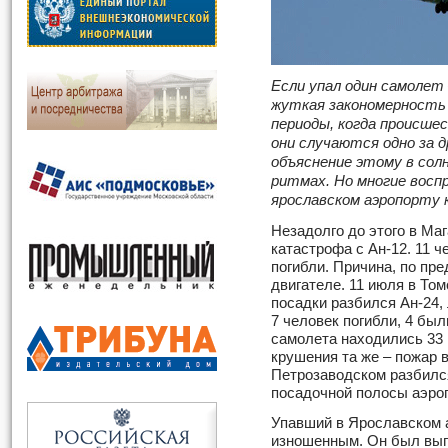
Если упал один самолет
жуткая закономерность
периоды, когда происше
они случаются одно за
объяснение этому в солн
ритмах. Но многие воспр
ярославском аэропорту 
Незадолго до этого в Ма
катастрофа с Ан-12. 11 ч
погибли. Причина, по пр
двигателе. 11 июля в То
посадки разбился Ан-24,
7 человек погибли, 4 был
самолета находились 33 
крушения та же – пожар в
Петрозаводском разбился
посадочной полосы аэроп
Упавший в Ярославском 
изношенным. Он был вып