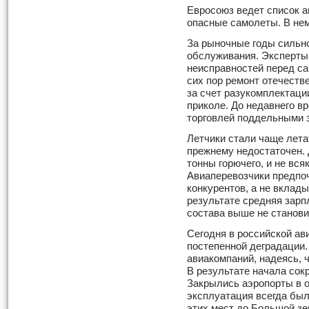
Евросоюз ведет список а
опасные самолеты. В нем
За рыночные годы сильно
обслуживания. Эксперты
неисправностей перед с
сих пор ремонт отечеств
за счет разукомплектаци
приколе. До недавнего в
торговлей поддельными 
Летчики стали чаще летат
прежнему недостаточен. 
тонны горючего, и не вся
Авиаперевозчики предпо
конкурентов, а не вклады
результате средняя зарпл
состава выше не станови
Сегодня в российской ав
постепенной деградации.
авиакомпаний, надеясь, 
В результате начала сок
Закрылись аэропорты в 
эксплуатация всегда был
этих мест до Большой з