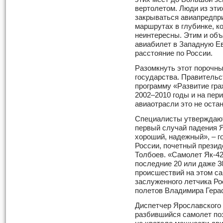
вертолетом. Люди из эти
закрываться авиапредпр
маршрутах в глубинке, к
неинтересны. Этим и объ
авиабилет в Западную Ев
расстояние по России.
Разомкнуть этот порочны
государства. Правитель
программу «Развитие гра
2002–2010 годы и на пери
авиаотрасли это не оста
Специалисты утверждают,
первый случай падения Я
хороший, надежный», – г
России, почетный прези
Толбоев. «Самолет Як-42
последние 20 или даже 3
происшествий на этом са
заслуженного летчика Ро
полетов Владимира Гера
Диспетчер Ярославского 
разбившийся самолет поз