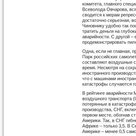
комитета, главного спец
Всеволода Овчарова, вся
сводится к мерам репрес
достаточно серьезная, в
Чиновнику удобно так по
тратить деньги на глубок
аварийности. С другой –
продемонстрировать пило
Одна, если не главная, п
Парк российских самолет
составляют воздушные с
время. Несмотря на сох
иностранного производст
что с машинами иностран
катастрофы случаются г
В рейтинге аварийности
воздушного транспорта (
потерянные в катастрофа
производства, СНГ, вклю
первом месте, обогнав с
Америки. Так, в СНГ гибн
Африке – только 3,5. В 
Америке – менее 0,5 сам