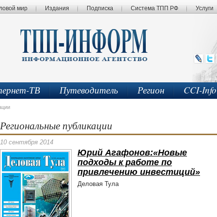
ловой мир
Издания
Подписка
Система ТПП РФ
Услуги
ернет-ТВ
Путеводитель
Регион
CCI-Inf
ации
Региональные публикации
10 сентября 2014
Юрий Агафонов:«Новые
подходы к работе по
привлечению инвестиций»
Деловая Тула