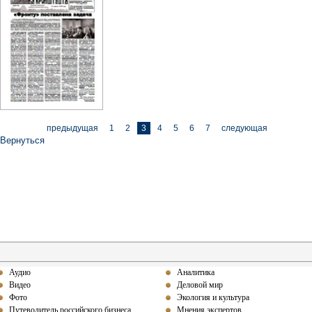
предыдущая
1
2
3
4
5
6
7
следующая
Вернуться
Аудио
Аналитика
Видео
Деловой мир
Фото
Экология и культура
Путеводитель российского бизнеса
Мнения экспертов