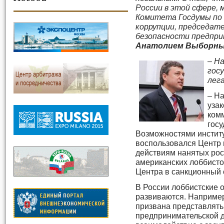
России в этой сфере, 
Комитета Госдумы по
коррупции, председа
безопасности предпр
Анатолием Выборн
– Н
госу
лег
– На
уза
ком
гос
Возможностями инстит
воспользовался Центр 
действиям нанятых ро
американских лоббисто
Центра в санкционный
В России лоббистские 
развиваются. Например
призвана представлять
предпринимательской д