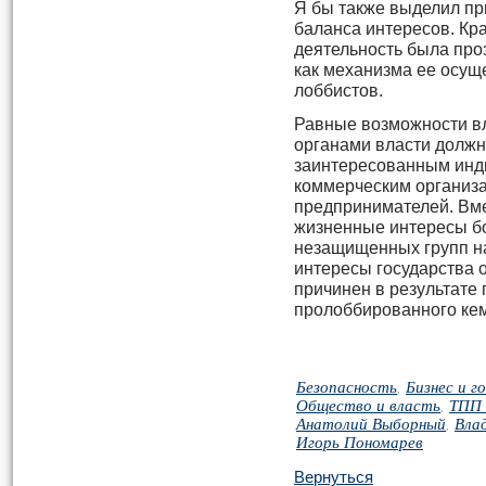
Я бы также выделил пр
баланса интересов. Кр
деятельность была проз
как механизма ее осуще
лоббистов.
Равные возможности в
органами власти должн
заинтересованным инд
коммерческим организ
предпринимателей. Вме
жизненные интересы б
незащищенных групп на
интересы государства 
причинен в результате
пролоббированного кем
Безопасность
,
Бизнес и г
Общество и власть
,
ТПП
Анатолий Выборный
,
Вла
Игорь Пономарев
Вернуться