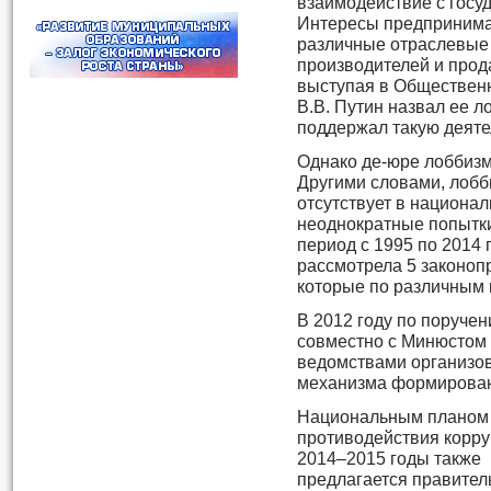
взаимодействие с госуд
Интересы предпринима
различные отраслевые
производителей и прода
выступая в Общественн
В.В. Путин назвал ее л
поддержал такую деяте
Однако де-юре лоббизм
Другими словами, лобб
отсутствует в национа
неоднократные попытки
период с 1995 по 2014
рассмотрела 5 законоп
которые по различным 
В 2012 году по поруче
совместно с Минюстом
ведомствами организо
механизма формировани
Национальным планом
противодействия корру
2014–2015 годы также
предлагается правител