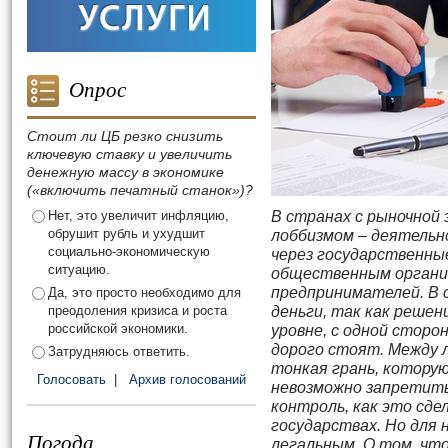
Опрос
Стоит ли ЦБ резко снизить
ключевую ставку и увеличить
денежную массу в экономике
(«включить печатный станок»)?
Нет, это увеличит инфляцию,
В странах с рыночной 
обрушит рубль и ухудшит
лоббизмом – деятельн
социально-экономическую
через государственны
ситуацию.
общественным организ
предпринимателей. В 
Да, это просто необходимо для
преодоления кризиса и роста
деньги, так как реше
российской экономики.
уровне, с одной сторон
дорого стоят. Между л
Затрудняюсь ответить.
тонкая грань, котору
Голосовать
|
Архив голосований
невозможно запретить,
контроль, как это сде
государствах. Но для 
Погода
легальным. О том, чт