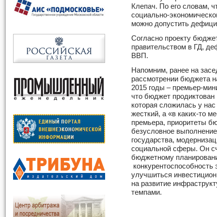
Клепач. По его словам, 
социально-экономическог
можно допустить дефици
Согласно проекту бюджет
правительством в ГД, д
ВВП.
Напомним, ранее на засе
рассмотрении бюджета на
2015 годы – премьер-ми
что бюджет продиктован 
которая сложилась у нас
жесткий, а «в каких-то 
премьера, приоритеты б
безусловное выполнение
государства, модернизац
социальной сферы. Он сч
бюджетному планирован
конкурентоспособность 
улучшиться инвестицион
на развитие инфраструк
темпами.