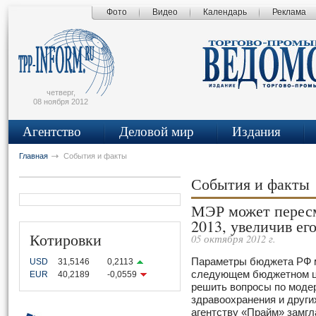
Фото
Видео
Календарь
Реклама
сьмо
айта
четверг,
08 ноября 2012
Агентство
Деловой мир
Издания
Главная
События и факты
События и факты
МЭР может пересм
2013, увеличив его
Котировки
05 октября 2012 г.
Параметры бюджета РФ м
USD
31,5146
0,2113
следующем бюджетном цик
EUR
40,2189
-0,0559
решить вопросы по моде
здравоохранения и други
агентству «Прайм» замг