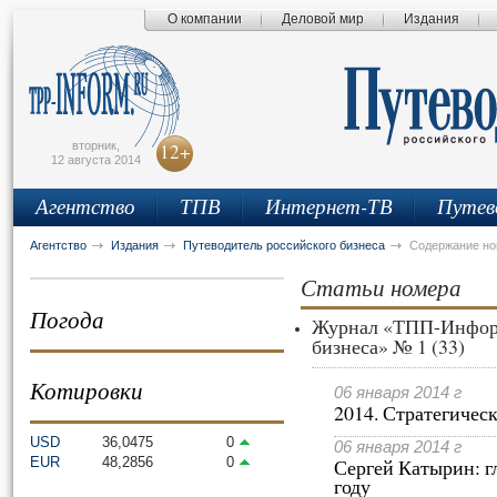
О компании
Деловой мир
Издания
сьмо
айта
вторник,
12+
12 августа 2014
Агентство
ТПВ
Интернет-ТВ
Путев
Агентство
Издания
Путеводитель российского бизнеса
Содержание н
Статьи номера
Погода
Журнал «ТПП-Информ
бизнеса» № 1 (33)
Котировки
06 января 2014 г
2014. Стратегичес
USD
36,0475
0
06 января 2014 г
EUR
48,2856
0
Сергей Катырин: г
году