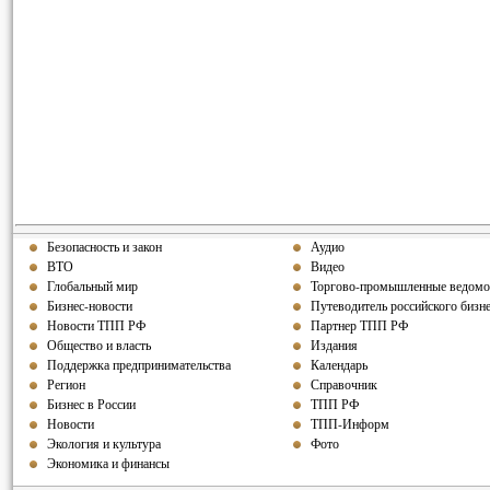
Безопасность и закон
Аудио
ВТО
Видео
Глобальный мир
Торгово-промышленные ведомо
Бизнес-новости
Путеводитель российского бизн
Новости ТПП РФ
Партнер ТПП РФ
Общество и власть
Издания
Поддержка предпринимательства
Календарь
Регион
Справочник
Бизнес в России
ТПП РФ
Новости
ТПП-Информ
Экология и культура
Фото
Экономика и финансы