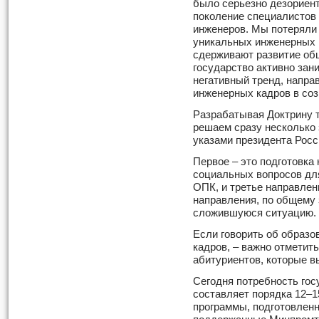
было серьезно дезориен
поколение специалистов 
инженеров. Мы потеряли
уникальных инженерных к
сдерживают развитие общ
государство активно зан
негативный тренд, направ
инженерных кадров в соз
Разрабатывая Доктрину т
решаем сразу несколько
указами президента Росс
Первое – это подготовка
социальных вопросов дл
ОПК, и третье направле
направления, по общему
сложившуюся ситуацию.
Если говорить об образо
кадров, – важно отметит
абитуриентов, которые 
Сегодня потребность гос
составляет порядка 12–1
программы, подготовлен