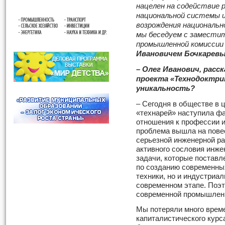
нацелен на содействие 
национальной системы и
возрождения национальн
мы беседуем с заместит
промышленной комиссии
Ивановичем Бочкарев
– Олег Иванович, расск
проекта «Технодоктрина
уникальность?
– Сегодня в обществе в 
«технарей» наступила ф
отношения к профессии и
проблема вышла на повес
серьезной инженерной ра
активного сословия инже
задачи, которые поставл
по созданию современны
техники, но и индустриа
современном этапе. Поэт
современной промышленн
Мы потеряли много време
капиталистического курса