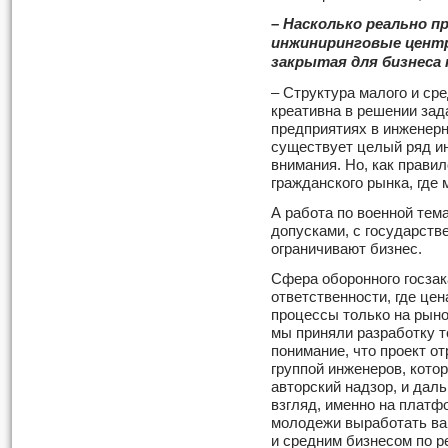
– Насколько реально п
инжиниринговые центр
закрытая для бизнеса
– Структура малого и ср
креативна в решении зад
предприятиях в инженерн
существует целый ряд и
внимания. Но, как правил
гражданского рынка, где
А работа по военной тем
допусками, с государств
ограничивают бизнес.
Сфера оборонного госзак
ответственности, где це
процессы только на рыно
мы приняли разработку т
понимание, что проект 
группой инженеров, кото
авторский надзор, и да
взгляд, именно на платф
молодежи выработать в
и средним бизнесом по р