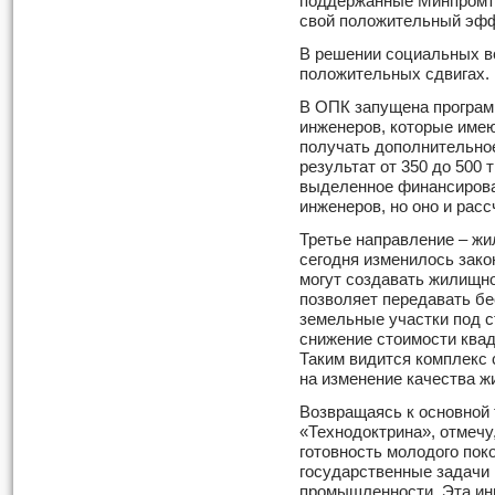
поддержанные Минпромто
свой положительный эфф
В решении социальных во
положительных сдвигах.
В ОПК запущена програм
инженеров, которые имею
получать дополнительно
результат от 350 до 500 т
выделенное финансирова
инженеров, но оно и рас
Третье направление – жи
сегодня изменилось зако
могут создавать жилищно
позволяет передавать бе
земельные участки под с
снижение стоимости квад
Таким видится комплекс 
на изменение качества ж
Возвращаясь к основной
«Технодоктрина», отмечу,
готовность молодого по
государственные задачи
промышленности. Эта ин