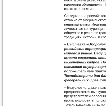
Ребята очень долго иска
идеологии объединения. 
взято это понятие.
Сегодня сила российског
отличие от американског
индивидуализм. Индивид
личностная конкуренция,
общество в решении граж
традициях, истории, в со
– Выставка «Оборонэкс
российские корпорации
мировом рынке. Ведущ
смогли сохранить св
инженерных кадров. Н
остается внутри корп
положительные практ
Технодоктрины для да
федеральных и регион
– Безусловно, даже в р
предполагается выступл
представителей оборонн
пропагандировать положи
только рассказывать, но