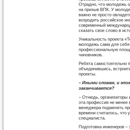
Отрадно, что молодежь о
на призыв ВПК. У молоде
важно не просто овладет
возродить российское ин
современный международ
сказать свое слово в ист
Уникальность проекта «Т
молодежь сама для себя
профессиональную площад
чиновников.
Ребята самостоятельно п
объединившись, встроит
проекты.
– Иными словам, и эпо
заканчивается?
– Отнюдь, организаторы 
эта профессия не менее 
менеджера подменять пр
времени считалось, что 
специалиста.
Подготовка инженеров – э