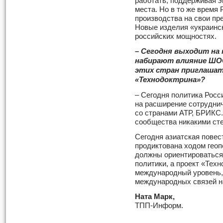
работать, поддерживая э
места. Но в то же время
производства на свои пр
Новые изделия «украинс
российских мощностях.
– Сегодня выходит на
набирают влияние ШОС
этих стран приглашат
«Технодоктрина»?
– Сегодня политика Росси
на расширение сотрудниче
со странами АТР, БРИКС.
сообщества никакими сте
Сегодня азиатская повес
продиктована ходом геоп
должны ориентироваться
политики, а проект «Тех
международный уровень,
международных связей н
Ната Марк,
ТПП-Информ.