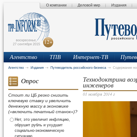
О компании
Деловой мир
Издания
сьмо
айта
воскресенье,
12+
27 сентября 2015
Агентство
ТПВ
Интернет-ТВ
Путев
Агентство
Издания
Путеводитель российского бизнеса
Содержание н
Технодоктрина воз
Опрос
инженеров
01 ноября 2014 г
Стоит ли ЦБ резко снизить
ключевую ставку и увеличить
денежную массу в экономике
(«включить печатный станок»)?
Нет, это увеличит инфляцию,
обрушит рубль и ухудшит
социально-экономическую
ситуацию.