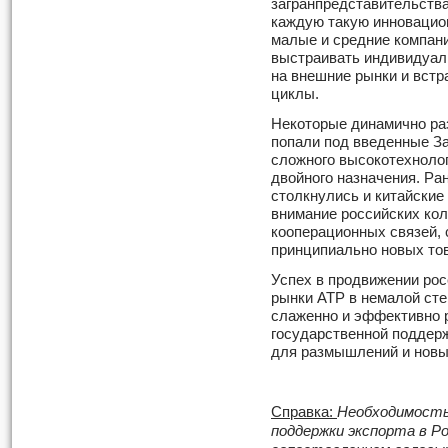
загранпредставительств
каждую такую инновацион
малые и средние компан
выстраивать индивидуа
на внешние рынки и вст
циклы.
Некоторые динамично р
попали под введенные За
сложного высокотехнолог
двойного назначения. Ра
столкнулись и китайские
внимание российских ко
кооперационных связей,
принципиально новых то
Успех в продвижении рос
рынки АТР в немалой степ
слаженно и эффективно 
государственной поддерж
для размышлений и новы
Справка:
Необходимость
поддержки экспорта в 