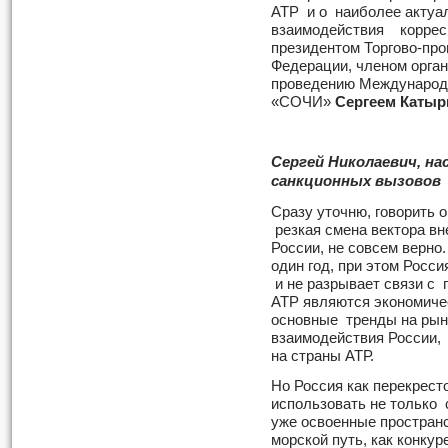
АТР и о наиболее актуа
взаимодействия коррес
президентом Торгово-пр
Федерации, членом орган
проведению Международн
«СОЧИ»
Сергеем Каты
Сергей Николаевич, на
санкционных вызовов 
Сразу уточню, говорить о
резкая смена вектора в
России, не совсем верно
один год, при этом Росс
и не разрывает связи с 
АТР являются экономиче
основные тренды на рын
взаимодействия России,
на страны АТР.
Но Россия как перекрест
использовать не только 
уже освоенные пространс
морской путь, как конку