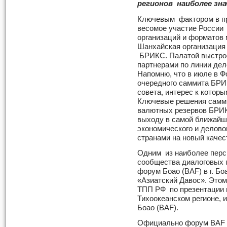
регионов наиболее зн
Ключевым фактором в пр
весомое участие России
организаций и форматов 
Шанхайская организация
БРИКС. Палатой выстрое
партнерами по линии де
Напомню, что в июле в Ф
очередного саммита БРИ
совета, интерес к котор
Ключевые решения самми
валютных резервов БРИК
выходу в самой ближайше
экономического и делово
странами на новый качес
Одним из наиболее перс
сообщества диалоговых 
форум Боао (BAF) в г. Бо
«Азиатский Давос». Это
ТПП РФ по презентации 
Тихоокеанском регионе, 
Боао (BAF).
Официально форум BAF б