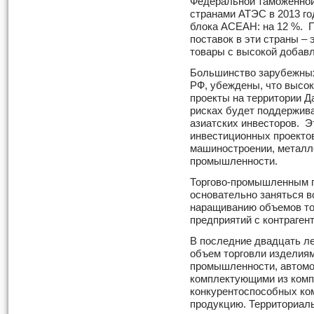
Федеральной таможенной
странами АТЭС в 2013 го
блока АСЕАН: на 12 %. П
поставок в эти страны –
товары с высокой добав
Большинство зарубежных
РФ, убеждены, что высок
проекты на территории Д
рисках будет поддержива
азиатских инвесторов. Э
инвестиционных проектов
машиностроении, металл
промышленности.
Торгово-промышленным п
основательно заняться 
наращиванию объемов то
предприятий с контрагент
В последние двадцать ле
объем торговли изделиям
промышленности, автомо
комплектующими из комп
конкурентоспособных ко
продукцию. Территориал