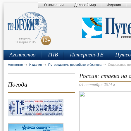
О компании
Деловой мир
Издания
сьмо
айта
вторник,
12+
31 марта 2015
Агентство
ТПВ
Интернет-ТВ
Путев
Агентство
Издания
Путеводитель российского бизнеса
Содержание н
Россия: ставка на
Погода
04 сентября 2014 г