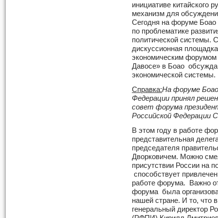
инициативе китайского р
механизм для обсуждени
Сегодня на форуме Боао
по проблематике развити
политической системы. 
дискуссионная площадка
экономическим форумом 
Давосе» в Боао обсужда
экономической системы.
Справка:
На форуме Боао
Федерации принял решен
совет форума президен
Российской Федерации 
В этом году в работе фо
представительная делега
председателя правитель
Дворковичем. Можно сме
присутствии России на п
способствует привлечени
работе форума. Важно от
форума была организова
нашей стране. И то, что 
генеральный директор Р