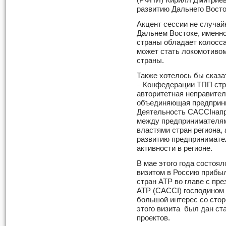
(РФПИ) Кирилл Дмитриев
развитию Дальнего Вост
Акцент сессии не случа
Дальнем Востоке, именно
страны обладает колосс
может стать локомотивом
страны.
Также хотелось бы сказ
– Конфедерации ТПП стр
авторитетная неправител
объединяющая предприни
Деятельность CACCIнапр
между предпринимателям
властями стран региона, 
развитию предпринимате
активности в регионе.
В мае этого года состоя
визитом в Россию прибы
стран АТР во главе с п
АТР (CACCI) господином
большой интерес со стор
этого визита был дан с
проектов.