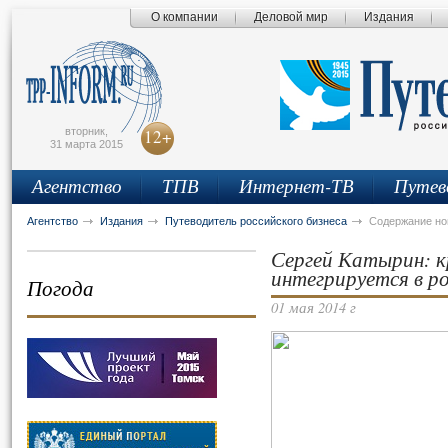
О компании
Деловой мир
Издания
сьмо
айта
вторник,
12+
31 марта 2015
Агентство
ТПВ
Интернет-ТВ
Путев
Агентство
Издания
Путеводитель российского бизнеса
Содержание н
Сергей Катырин: к
интегрируется в р
Погода
01 мая 2014 г