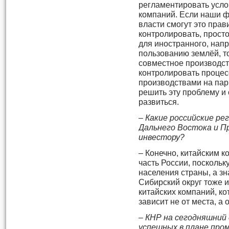
регламентировать усло
компаний. Если наши 
власти смогут это прав
контролировать, прост
для иностранного, напр
пользованию землёй, т
совместное производств
контролировать процес
производствами на па
решить эту проблему и
развиться.
– Какие российские р
Дальнего Востока и П
инвестору?
– Конечно, китайским 
часть России, поскольк
населения страны, а зн
Сибирский округ тоже и
китайских компаний, ко
зависит не от места, а 
– КНР на сегодняшний 
успешных в плане про