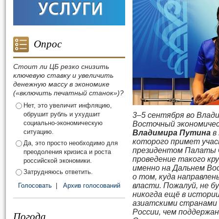
Опрос
Стоит ли ЦБ резко снизить
ключевую ставку и увеличить
денежную массу в экономике
(«включить печатный станок»)?
Нет, это увеличит инфляцию,
обрушит рубль и ухудшит
3–5 сентября во Влад
социально-экономическую
Восточный экономичес
ситуацию.
Владимира Путина
в
которого примет учас
Да, это просто необходимо для
президентом Палаты
преодоления кризиса и роста
проведение такого кр
российской экономики.
именно на Дальнем Во
Затрудняюсь ответить.
о том, куда направлен
власти. Пожалуй, не б
Голосовать
|
Архив голосований
никогда ещё в истори
азиатскими странами 
России, чем поддержа
Погода