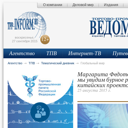
О компании
Деловой мир
Издания
сьмо
айта
воскресенье,
12+
27 сентября 2015
Агентство
ТПВ
Интернет-ТВ
Путев
Агентство
ТПВ
Тематический дневник
Глобальный мир
Маргарита Федото
мы увидим бурное 
китайских проект
25 августа 2015 г.