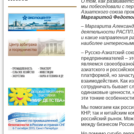
О том, как развиваетс
мы побеседовали с пе
Азиатского союза пр
Маргаритой Федото
– Маргарита Александ
деятельности РАСПП. 
и какие направления 
наиболее интересным
– Русско-Азиатский со
предпринимателей – эт
являемся своеобразно
азиатского и российско
платформой, но зачаст
взаимодействия. Как из
сотрудничать бывает сл
одинаковые ценности, 
эти тонкие особенности
Мы помогаем как росси
КНР, так и китайским 
российский рынок. Мож
между бизнесом России
Но помимо сугубо дело