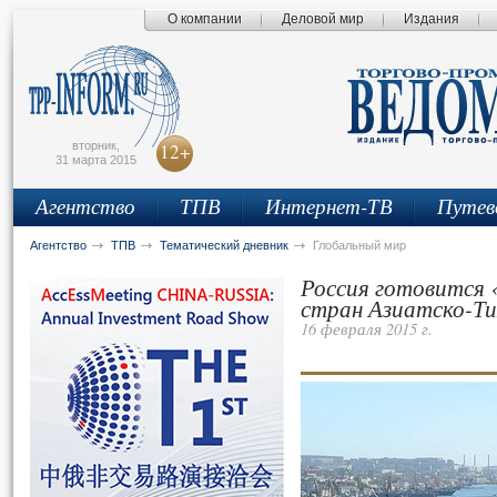
О компании
Деловой мир
Издания
сьмо
айта
вторник,
12+
31 марта 2015
Агентство
ТПВ
Интернет-ТВ
Путев
Агентство
ТПВ
Тематический дневник
Глобальный мир
Россия готовится 
стран Азиатско-Ти
16 февраля 2015 г.