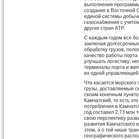
выполнения программ
создания в Восточной 
единой системы добычи
газоснабжения с учетом
других стран АТР.
С каждым годом все б
заключая долгосрочные
обработку грузов, пол
качество работы порта
улучшать логистику: н
терминалы порта и жел
их одной управляющей 
Что касается морского 
грузы, доставляемые с
своим конечным пункто
Камчатский, то есть эт
потребления в Камчатск
год составил 2,73 млн 
свою перспективу раз
развития Камчатского к
этом, а о той нише тра
географического расп