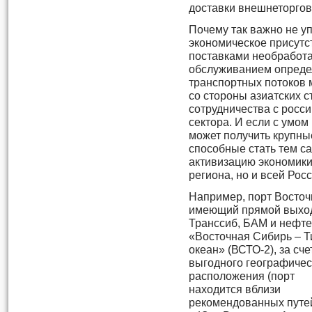
доставки внешнеторговы
Почему так важно не у
экономическое присутс
поставками необработа
обслуживанием опреде
транспортных потоков 
со стороны азиатских с
сотрудничества с росс
сектора. И если с умом
может получить крупны
способные стать тем с
активизацию экономики
региона, но и всей Росс
Например, порт Восточ
имеющий прямой выхо
Транссиб, БАМ и нефт
«Восточная Сибирь – Т
океан» (ВСТО-2), за сче
выгодного географичес
расположения (порт
находится вблизи
рекомендованных пут