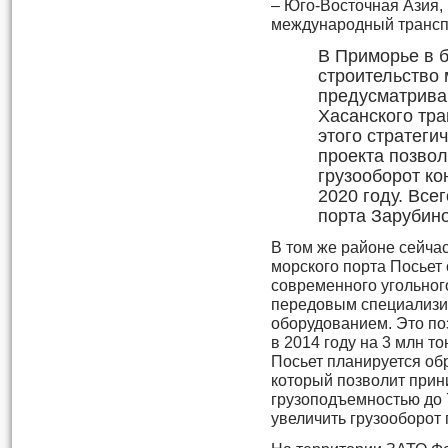
– Юго-Восточная Азия,
международный трансп
В Приморье в 
строительство 
предусматрив
Хасанского тра
этого стратеги
проекта позво
грузооборот ко
2020 году. Все
порта Зарубино
В том же районе сейча
морского порта Посьет 
современного угольног
передовым специализ
оборудованием. Это по
в 2014 году на 3 млн то
Посьет планируется об
который позволит при
грузоподъемностью до 7
увеличить грузооборот п