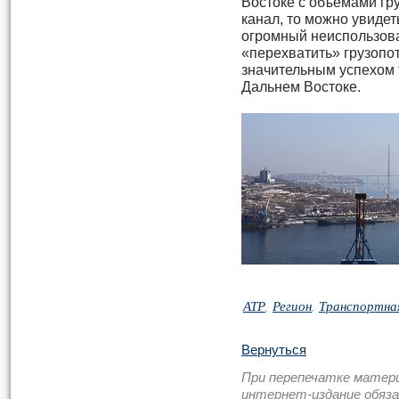
Востоке с объемами гр
канал, то можно увидет
огромный неиспользова
«перехватить» грузопото
значительным успехом 
Дальнем Востоке.
АТР
,
Регион
,
Транспортна
Вернуться
При перепечатке матер
интернет-издание обяз