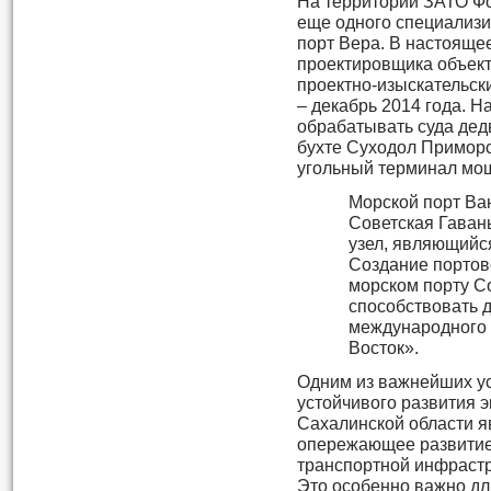
На территории ЗАТО Фо
еще одного специализи
порт Вера. В настояще
проектировщика объек
проектно-изыскательск
– декабрь 2014 года. Н
обрабатывать суда дедв
бухте Суходол Приморс
угольный терминал мощн
Морской порт Ва
Советская Гаван
узел, являющийс
Создание портов
морском порту Со
способствовать 
международного 
Восток».
Одним из важнейших у
устойчивого развития 
Сахалинской области я
опережающее развити
транспортной инфрастр
Это особенно важно дл