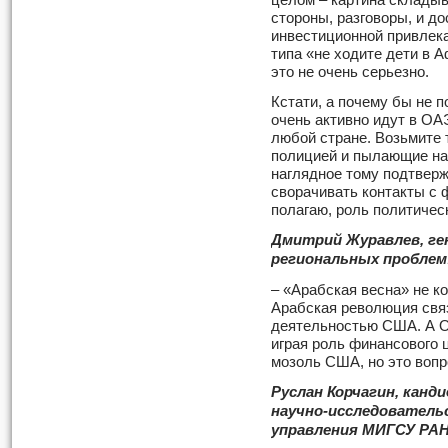
целом – картина складыв
стороны, разговоры, и д
инвестиционной привлека
типа «не ходите дети в А
это не очень серьезно.
Кстати, а почему бы не п
очень активно идут в ОА
любой стране. Возьмите 
полицией и пылающие на
наглядное тому подтверж
сворачивать контакты с 
полагаю, роль политичес
Дмитрий Журавлев, г
региональных проблем
– «Арабская весна» не к
Арабская революция свя
деятельностью США. А О
играя роль финансового 
мозоль США, но это вопр
Руслан Корчагин, канд
научно-исследователь
управления МИГСУ РА