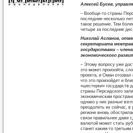
Алексей Бусев, управ
– Вообще-то страны Пер
последние несколько лет.
такое решение. Тем боле
четыре за последние дес
Николай Асланов, отв
секретариата межпра
государствами – чле
экономического разви
– Этому вопросу уже дост
это может произойти, сл
проекта, и Оман отозвал
что это произойдет и бл
«шестерки» государств д
страны Персидского зал
экономическим простран
однако у них разные взг
преодолеть их сейчас, в
регионе вновь обострилас
связи правильнее даже с
валютой может стать руб
станет каким-то третьим