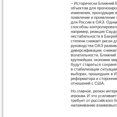
– Исторически Ближний 
объектом для прогнозир
изменения, проходящие в 
появление и проявление 
для России в ОАЭ. Однак
способны контролировать
например, реакция Сауд
нестабильности в Бахрейн
степени снижает риски 
руководства ОАЭ развиват
диверсификации, снижае
волатильности. Ближний 
крупнейших экономик мир
будут стараться сохраня
в стабилизации ситуации
выборах, прошедших в И
реформатора и сторонни
отношений с США.
Но главное, регион инте
игрокам. И это усиливает
требует от российского 
налаживанию взаимовыг