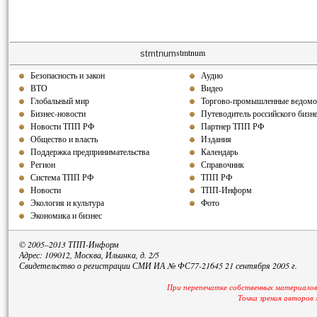
stmtnum
stmtnum
Безопасность и закон
Аудио
ВТО
Видео
Глобальный мир
Торгово-промышленные ведомо
Бизнес-новости
Путеводитель российского бизн
Новости ТПП РФ
Партнер ТПП РФ
Общество и власть
Издания
Поддержка предпринимательства
Календарь
Регион
Справочник
Система ТПП РФ
ТПП РФ
Новости
ТПП-Информ
Экология и культура
Фото
Экономика и бизнес
© 2005–2013 ТПП-Информ
Адрес: 109012, Москва, Ильинка, д. 2/5
Свидетельство о регистрации СМИ ИА № ФС77-21645 21 сентября 2005 г.
При перепечатке собственных материалов
Точка зрения авторов