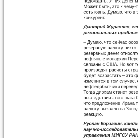
подождать. У них денег м
Может быть, это к чему-т
есть юань. Думаю, что в
конкурент.
Дмитрий Журавлев, г
региональных проблем
– Думаю, что сейчас осо
резервную валюту никто 
резервных денег относят
нефтяные монархии Перс
связаны с США. Но вот то
производят расчеты стр
будет возрастать – это 
изменится в том случае,
нефтедобытчики перевед
Тогда дирхам станет рез
последствия этого шага
что предложение Ирана т
валюту вызвало на Запа
реакцию.
Руслан Корчагин, канд
научно-исследователь
управления МИГСУ РА