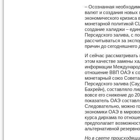
– Осознанная необходим
валют и создания новых 
экономического кризиса 
монетарной политикой С
создание халиджи – един
Персидского залива, с 
рассчитываться за экспо
причин до сегодняшнего д
И сейчас рассматривать
этом качестве замены х
информации Международн
отношение ВВП ОАЭ к со
монетарный союз Совета
Персидского залива (Сау
Бахрейн), составляло ли
вовсе его снижение до 2
показатель ОАЭ составля
Следовательно, можно го
экономики ОАЭ в мировом
курса дирхама по отнош
предполагает возможност
альтернативной резервн
Но в свете происходящи