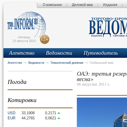
О компании
Деловой мир
Издания
сьмо
айта
пятница,
12+
23 августа 2013
Агентство
Ведомости
Путеводитель
Агентство
Ведомости
Тематический дневник
Глобальный мир
ОАЭ: третья резер
весна»
Погода
06 августа 2013 г.
Котировки
USD
33,1908
0,2171
EUR
44,2765
0,0621