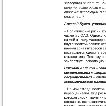
экспертов ответить еще
политические риски в э
арабских революций, и 
опасаться?
Алексей Бусев, управ
– Политические риски, ко
числе и у ОАЭ. Однако и
на мой взгляд, маловеро
внутриполитическими ос
важная зона интересов з
постараются сделать все
катаклизмов. Поэтому не
захлестнуть революцион
Николай Асланов – от
секретариата межпра
государствами – чле
экономического разви
– На мой взгляд, политич
переоценивают. Вид разъ
которая сносит памятник,
оценивать всю экономич