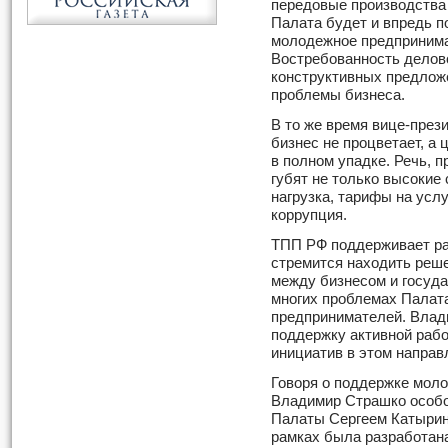
передовые производства 
Палата будет и впредь 
молодежное предпринима
Востребованность делов
конструктивных предлож
проблемы бизнеса.
В то же время вице-през
бизнес не процветает, а
в полном упадке. Речь, п
губят не только высокие 
нагрузка, тарифы на усл
коррупция.
ТПП РФ поддерживает ра
стремится находить реш
между бизнесом и госуд
многих проблемах Палата
предпринимателей. Влад
поддержку активной рабо
инициатив в этом направ
Говоря о поддержке мол
Владимир Страшко особо
Палаты Сергеем Катырин
рамках была разработан