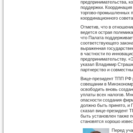
предпринимательства, ко
поддержки. Координация
торгово-промышленных па
координационного совета
Отметив, что в отношен
ведется острая полемика
что Палата поддерживает
соответствующего закона
выраженная государстве
в частности по инновац
предпринимательству. «Э
указал Владимир Страшко
партнерство и совместны
Вице-президент ТПП РФ р
совещании в Минэкономр
освободить вновь создан
уплаты всех налогов. Мно
опасности создания фирм
должно быть принято, и 
сказал вице-президент Т
быть установлен также п
становятся хорошо извес
Перед уча