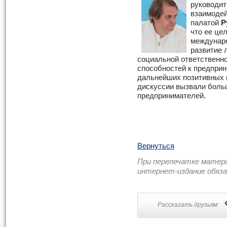
руководит
взаимоде
палатой
Р
что ее це
междунаро
развитие 
социальной ответственно
способностей к предпри
дальнейших позитивных 
дискуссии вызвали боль
предпринимателей.
Вернуться
При перепечатке матер
интернет-издание обяз
Рассказать друзьям: