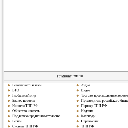
stmtnum
stmtnum
Безопасность и закон
Аудио
ВТО
Видео
Глобальный мир
Торгово-промышленные ведомо
Бизнес-новости
Путеводитель российского бизн
Новости ТПП РФ
Партнер ТПП РФ
Общество и власть
Издания
Поддержка предпринимательства
Календарь
Регион
Справочник
Система ТПП РФ
ТПП РФ