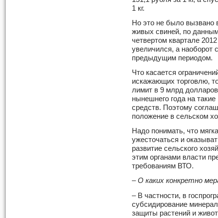
1 кг.
Но это не было вызвано 
живых свиней, по данны
четвертом квартале 2012 
увеличился, а наоборот 
предыдущим периодом.
Что касается ограничени
искажающих торговлю, то
лимит в 9 млрд долларо
нынешнего года на таки
средств. Поэтому соглаш
положение в сельском хо
Надо понимать, что мягк
ужесточаться и оказыват
развитие сельского хозя
этим органами власти пр
требованиям ВТО.
– О каких конкретно мер
– В частности, в госпрог
субсидирование минерал
защиты растений и живот