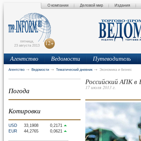
О компании
Деловой мир
Издания
сьмо
айта
пятница,
12+
23 августа 2013
Агентство
Ведомости
Путеводитель
Агентство
Ведомости
Тематический дневник
Экономика и бизнес
Российский АПК в 
17 июля 2013 г.
Погода
Котировки
USD
33,1908
0,2171
EUR
44,2765
0,0621