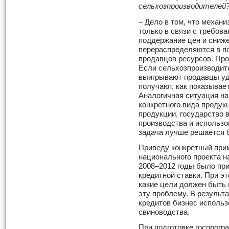
сельхозпроизводителей
– Дело в том, что механ
только в связи с требова
поддержание цен и сниже
перераспределяются в по
продавцов ресурсов. Про
Если сельхозпроизводите
выигрывают продавцы уд
получают, как показывае
Аналогичная ситуация н
конкретного вида продук
продукции, государство 
производства и использов
задача лучше решается 
Приведу конкретный прим
национального проекта н
2008–2012 годы было пр
кредитной ставки. При эт
какие цели должен быть 
эту проблему. В результ
кредитов бизнес использ
свиноводства.
При подготовке госпрогр