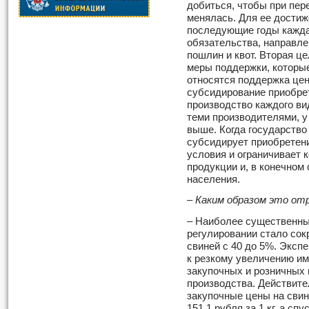
добиться, чтобы при пер
менялась. Для ее достиж
последующие годы кажда
обязательства, направл
пошлин и квот. Вторая ц
меры поддержки, которые
относятся поддержка цен
субсидирование приобрет
производство каждого в
теми производителями, у
выше. Когда государство
субсидирует приобретен
условия и ограничивает 
продукции и, в конечном
населения.
– Каким образом это от
– Наиболее существенны
регулировании стало со
свиней с 40 до 5%. Эксп
к резкому увеличению и
закупочных и розничных 
производства. Действите
закупочные цены на свин
151,1 рубля за 1 кг, а сп