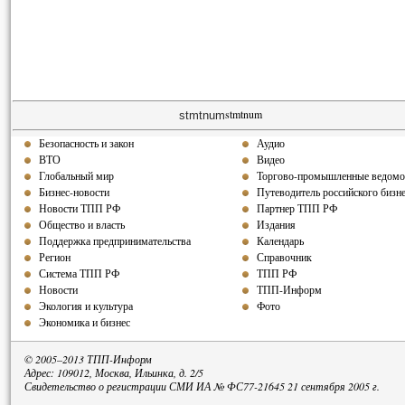
stmtnum
stmtnum
Безопасность и закон
Аудио
ВТО
Видео
Глобальный мир
Торгово-промышленные ведомо
Бизнес-новости
Путеводитель российского бизн
Новости ТПП РФ
Партнер ТПП РФ
Общество и власть
Издания
Поддержка предпринимательства
Календарь
Регион
Справочник
Система ТПП РФ
ТПП РФ
Новости
ТПП-Информ
Экология и культура
Фото
Экономика и бизнес
© 2005–2013 ТПП-Информ
Адрес: 109012, Москва, Ильинка, д. 2/5
Свидетельство о регистрации СМИ ИА № ФС77-21645 21 сентября 2005 г.