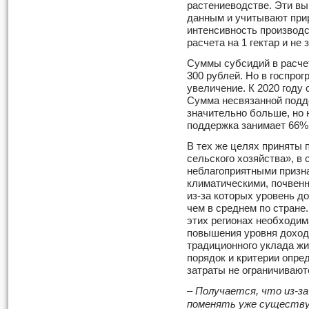
растениеводстве. Эти в
данным и учитывают при
интенсивность производс
расчета на 1 гектар и не
Суммы субсидий в расчет
300 рублей. Но в госпро
увеличение. К 2020 году
Сумма несвязанной подде
значительно больше, но 
поддержка занимает 66%,
В тех же целях приняты п
сельского хозяйства», в
неблагоприятными призна
климатическими, почвен
из-за которых уровень д
чем в среднем по стране
этих регионах необходим
повышения уровня доход
традиционного уклада жи
порядок и критерии опре
затраты не ограничивают
– Получается, что из-з
поменять уже существу