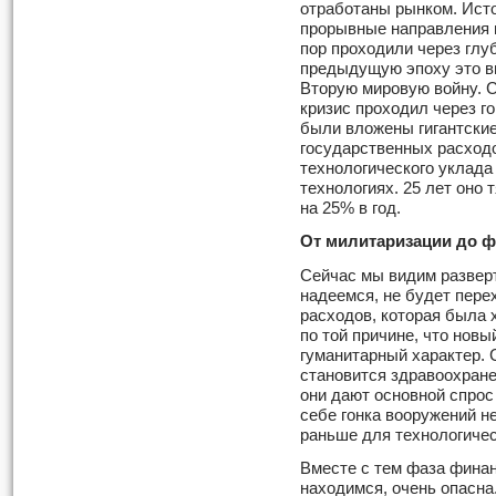
отработаны рынком. Исто
прорывные направления н
пор проходили через глу
предыдущую эпоху это в
Вторую мировую войну. 
кризис проходил через го
были вложены гигантские
государственных расходо
технологического уклад
технологиях. 25 лет оно
на 25% в год.
От милитаризации до 
Сейчас мы видим развер
надеемся, не будет пере
расходов, которая была 
по той причине, что новы
гуманитарный характер.
становится здравоохране
они дают основной спрос
себе гонка вооружений н
раньше для технологиче
Вместе с тем фаза финан
находимся, очень опасна