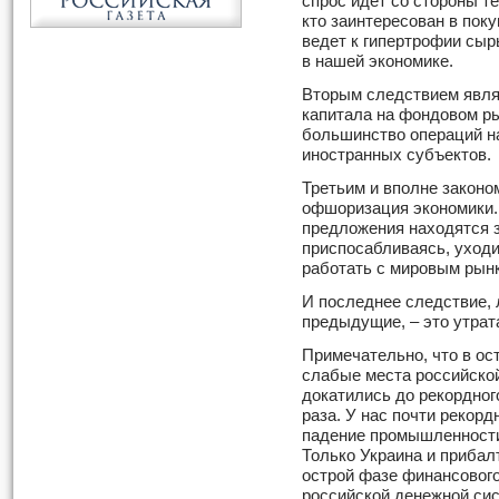
спрос идет со стороны те
кто заинтересован в пок
ведет к гипертрофии сыр
в нашей экономике.
Вторым следствием явля
капитала на фондовом ры
большинство операций н
иностранных субъектов.
Третьим и вполне закон
офшоризация экономики.
предложения находятся з
приспосабливаясь, уходи
работать с мировым рынк
И последнее следствие,
предыдущие, – это утрат
Примечательно, что в ос
слабые места российско
докатились до рекордног
раза. У нас почти рекор
падение промышленности
Только Украина и прибал
острой фазе финансового
российской денежной си