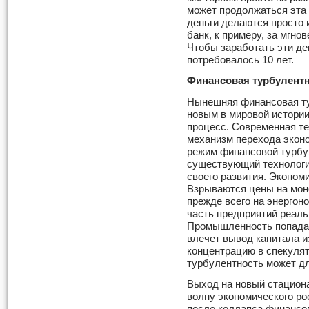
может продолжаться эта 
деньги делаются просто 
банк, к примеру, за мгно
Чтобы заработать эти ден
потребовалось 10 лет.
Финансовая турбулент
Нынешняя финансовая ту
новым в мировой истори
процесс. Современная т
механизм перехода эконо
режим финансовой турбул
существующий технологи
своего развития. Экономи
Взрываются цены на мон
прежде всего на энергон
часть предприятий реаль
Промышленность попадает
влечет вывод капитала из
концентрацию в спекулят
турбулентность может дл
Выход на новый стацион
волну экономического рос