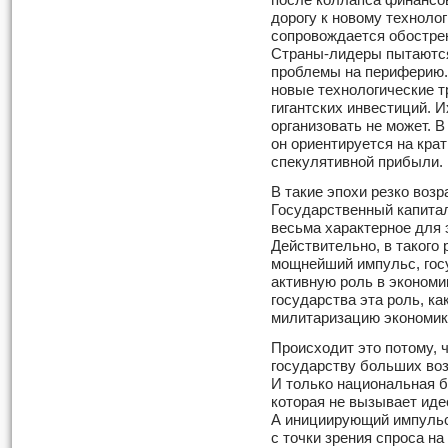
после коллапса финансо
дорогу к новому техноло
сопровождается обостре
Страны-лидеры пытаются
проблемы на периферию. 
новые технологические т
гигантских инвестиций. И
организовать не может. 
он ориентируется на кра
спекулятивной прибыли.
В такие эпохи резко возр
Государственный капитал
весьма характерное для 
Действительно, в такого 
мощнейший импульс, госу
активную роль в экономи
государства эта роль, ка
милитаризацию экономик
Происходит это потому, 
государству больших воз
И только национальная б
которая не вызывает иде
А инициирующий импульс
с точки зрения спроса на