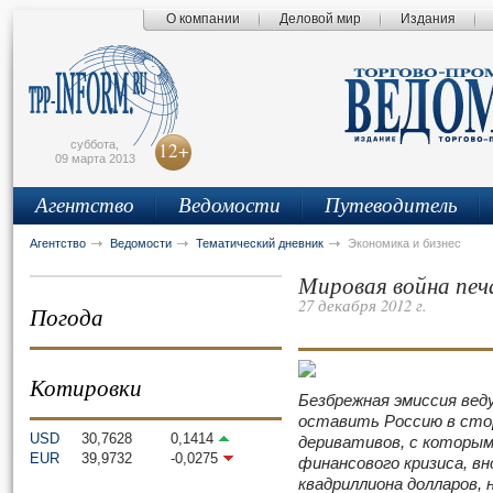
О компании
Деловой мир
Издания
сьмо
айта
суббота,
12+
09 марта 2013
Агентство
Ведомости
Путеводитель
Агентство
Ведомости
Тематический дневник
Экономика и бизнес
Мировая война печ
27 декабря 2012 г.
Погода
Котировки
Безбрежная эмиссия ве
оставить Россию в сто
USD
30,7628
0,1414
деривативов, с которым
EUR
39,9732
-0,0275
финансового кризиса, вн
квадриллиона долларов, 