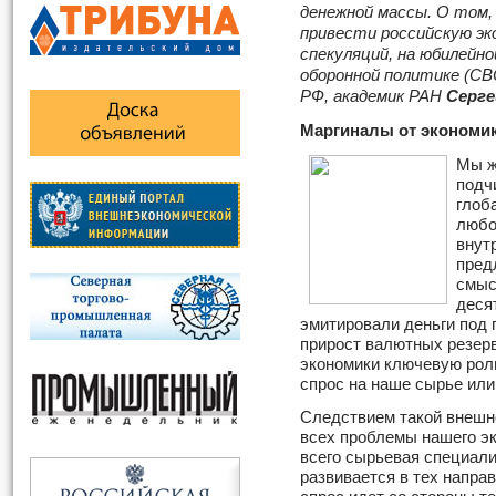
денежной массы. О том,
привести российскую эк
спекуляций, на юбилейно
оборонной политике (СВ
РФ, академик РАН
Серге
Маргиналы от экономи
Мы ж
подч
глоб
любо
внут
пред
смыс
деся
эмитировали деньги под
прирост валютных резерв
экономики ключевую роль
спрос на наше сырье или
Следствием такой внешн
всех проблемы нашего эк
всего сырьевая специали
развивается в тех напра