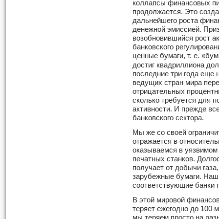
коллапсы финансовых пи
продолжается. Это созда
дальнейшего роста фина
денежной эмиссией. Приз
возобновившийся рост ак
банковского регулирован
ценные бумаги, т. е. «бум
достиг квадриллиона дол
последние три года еще 
ведущих стран мира пер
отрицательных процентны
сколько требуется для 
активности. И прежде вс
банковского сектора.
Мы же со своей ограничи
отражается в относитель
оказываемся в уязвимом
печатных станков. Долго
получает от добычи газа
зарубежные бумаги. Наши
соответствующие банки 
В этой мировой финансов
теряет ежегодно до 100 
мы теряем просто на раз