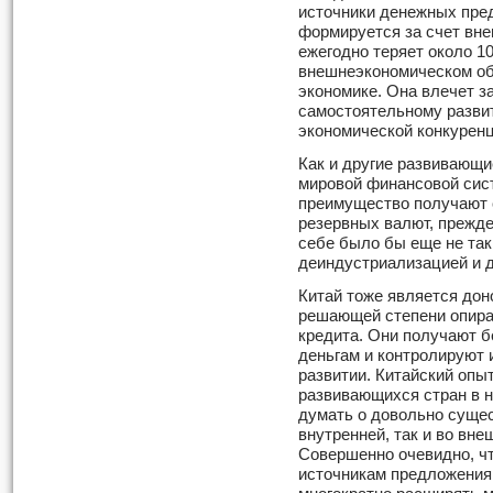
источники денежных пре
формируется за счет вне
ежегодно теряет около 1
внешнеэкономическом обм
экономике. Она влечет з
самостоятельному развит
экономической конкуренц
Как и другие развивающи
мировой финансовой сис
преимущество получают 
резервных валют, прежде
себе было бы еще не так
деиндустриализацией и д
Китай тоже является доно
решающей степени опира
кредита. Они получают б
деньгам и контролируют 
развитии. Китайский опыт
развивающихся стран в н
думать о довольно сущес
внутренней, так и во вн
Совершенно очевидно, ч
источникам предложения 