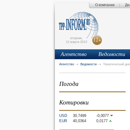
О компании
Де
Поиск по сайту
Главная страница
Написать письмо
Карта сайта
tpprf
E
вторник,
12+
12 марта 2013
Агентство
Ведомости
рус
eng
Агентство
Ведомости
Тематический дне
Погода
Котировки
USD
30,7499
-0,0077
EUR
40,0364
0,0177