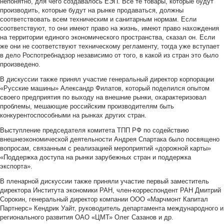
непонятно, для чего создавалось ЕЭП. Все те товары, которые будут
производить, которые будут на рынке продаваться, должны
соответствовать всем техническим и санитарным нормам. Если
соответствуют, то они имеют право на жизнь, имеют право нахождения
на территории единого экономического пространства, сказал он. Если
же они не соответствуют техническому регламенту, тогда уже вступает
в дело Роспотребнадзор независимо от того, в какой из стран это было
произведено.
В дискуссии также принял участие генеральный директор корпорации
«Русские машины» Александр Филатов, который поделился опытом
своего предприятия по выходу на внешние рынки, охарактеризовал
проблемы, мешающие российским производителям быть
конкурентоспособными на рынках других стран.
Выступление председателя комитета ТПП РФ по содействию
внешнеэкономической деятельности Андрея Спартака было посвящено
вопросам, связанным с реализацией мероприятий «дорожной карты»
«Поддержка доступа на рынки зарубежных стран и поддержка
экспорта».
В пленарной дискуссии также приняли участие первый заместитель
директора Института экономики РАН, член-корреспондент РАН Дмитрий
Сорокин, генеральный директор компании ООО «Марчмонт Капитал
Партнерс» Кендрик Уайт, руководитель департамента международного и
регионального развития ОАО «ЦМТ» Олег Сазанов и др.