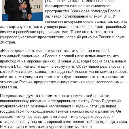
реальности. Создан Таможенный союз,
формируется единое экономическое
пространство. Уже более полугода Россия
является полноправным членом ВТО. И
нынешняя дискуссия очень важна, так как она
дает картину того, как эту новую реальность воспринимает российский
бизнес и российские предприниматели. Также он отметил, что в
конгрессе участвуют представители более 40 регионов России и почти
20 стран.
«Неопределенность существует не только у нас, но и во всей
глобальной экономике, и Россия в полной мере испытывает то, что
происходит на мировых рынках. В конце 2011 года Россия стала новым
членом ВТО, мы долго шли по этому пути. Объективная реальность, в
которой мы живем, такова, что на данный момент мы не можем говорить
об итогах, мы увидим их позже, это будет зависеть от того, насколько
экономика России, предприятия смогут стать конкурентоспособными», –
сказал он.
Председатель думского комитета по экономической политике,
инновационному развитию и предпринимательству Игорь Руденский
охарактеризовал основные направления и задачи, стоящие перед
государством по наращиванию темпов экономического развития. Он
заявил, что «у нас есть для этого все – и природные ресурсы, и
материальные, у нас есть хороший золотовалютный фонд, люди, наука.
И мы должны стремиться к уровню развитых стран».