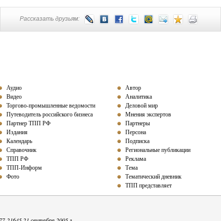
Рассказать друзьям:
Аудио
Автор
Видео
Аналитика
Торгово-промышленные ведомости
Деловой мир
Путеводитель российского бизнеса
Мнения экспертов
Партнер ТПП
РФ
Партнеры
Издания
Персона
Календарь
Подписка
Справочник
Региональные публикации
ТПП РФ
Реклама
ТПП-Информ
Тема
Фото
Тематический дневник
ТПП представляет
-21645 21 сентября 2005 г.