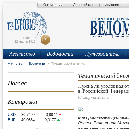
О компании
Деловой мир
Издания
сьмо
айта
вторник,
12+
12 марта 2013
Агентство
Ведомости
Путеводитель
Агентство
Ведомости
Тематический дневник
Тематический днев
Погода
Нужна ли уголовная о
в Российской Федерац
07 марта 2013 г.
Котировки
USD
30,7499
-0,0077
Мы продолжаем публика
EUR
40,0364
0,0177
России Валентина Михай
уголовную ответственн