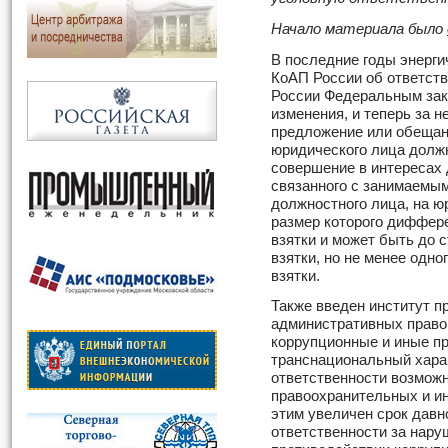
Начало материала было
В последние годы энерг
КоАП России об ответстве
России Федеральным зако
изменения, и теперь за 
предложение или обещани
юридического лица должн
совершение в интересах 
связанного с занимаемы
должностного лица, на ю
размер которого диффере
взятки и может быть до 
взятки, но не менее одн
взятки.
Также введен институт п
административных правон
коррупционные и иные п
транснациональный харак
ответственности возмож
правоохранительных и ин
этим увеличен срок давн
ответственности за нару