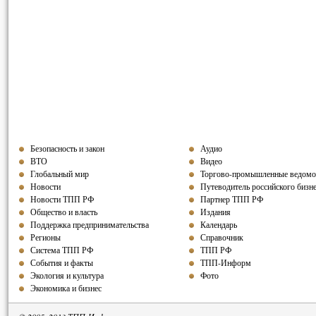
Безопасность и закон
Аудио
ВТО
Видео
Глобальный мир
Торгово-промышленные ведомо
Новости
Путеводитель российского бизн
Новости ТПП РФ
Партнер ТПП
РФ
Общество и власть
Издания
Поддержка предпринимательства
Календарь
Регионы
Справочник
Система ТПП РФ
ТПП РФ
События и факты
ТПП-Информ
Экология и культура
Фото
Экономика и бизнес