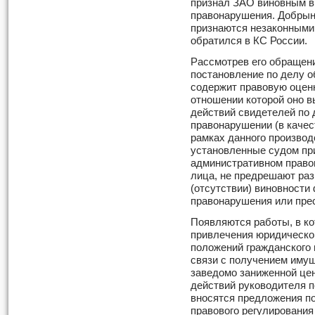
признал ЗАО виновным в
правонарушения. Добрыни
признаются незаконными
обратился в КС России.
Рассмотрев его обращен
постановление по делу 
содержит правовую оценк
отношении которой оно в
действий свидетелей по
правонарушении (в качес
рамках данного производ
установленные судом пр
административном право
лица, не предрешают раз
(отсутствии) виновности
правонарушения или пре
Появляются работы, в к
привлечения юридическог
положений гражданского 
связи с получением имущ
заведомо заниженной цен
действий руководителя п
вносятся предложения п
правового регулирования