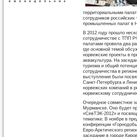
территориальными палат
сотрудников российских 
промышленных палат в Н
В 2012 году прошло неск
сотрудничестве с ТПП Р
палатами провела два р
где основной темой обсу
норвежские проекты в пр
аквакультура. На заседа
туризма и общий потенци
сотрудничества в регионе
выступления были посвя
Санкт-Петербурга и Лени
норвежских компаний в ре
норвежскому сотрудниче
Очередное совместное за
Мурманске. Оно будет п
«СевТЭК-2012» и посвящ
тематике. В ноябре в пр
конференции «Горнодоб
Евро-Арктического регио
заседание в городе Киро