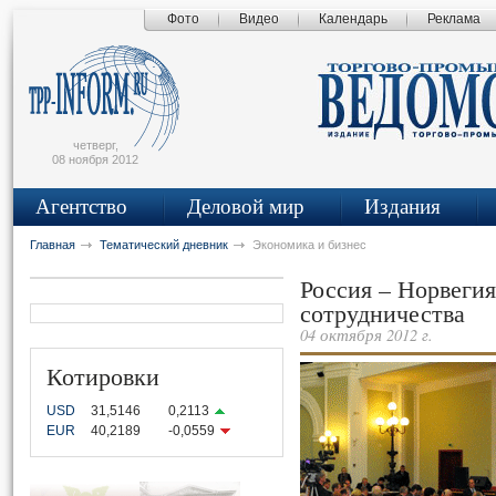
Фото
Видео
Календарь
Реклама
сьмо
айта
четверг,
08 ноября 2012
Агентство
Деловой мир
Издания
Главная
Тематический дневник
Экономика и бизнес
Россия – Норвегия
сотрудничества
04 октября 2012 г.
Котировки
USD
31,5146
0,2113
EUR
40,2189
-0,0559