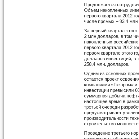
Продолжается сотруднич
Объем накопленных инвес
первого квартала 2012 го
числе прямых – 93,4 млн
За первый квартал этого
2 млн долларов, в том ч
накопленных российских 
первого квартала 2012 го
первом квартале этого го
долларов инвестиций, в
258,4 млн. долларов.
Одним из основных прое
остается проект освоени
компаниями «Газпром» и
инвестиции превысили 60
суммарная добыча нефти 
настоящее время в рамк
третьей очереди разрабо
предусматривает увелич
производительности техн
строительство мощностей
Проведение третьего нор
возможность обсудить п