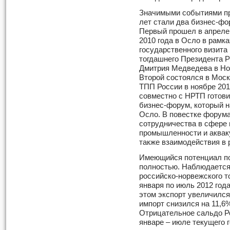
Значимыми событиями 
лет стали два бизнес-фо
Первый прошел в апреле
2010 года в Осло в рамка
государственного визита
тогдашнего Президента 
Дмитрия Медведева в Но
Второй состоялся в Моск
ТПП России в ноябре 201
совместно с НРТП готови
бизнес-форум, который на
Осло. В повестке форум
сотрудничества в сфере 
промышленности и акваку
также взаимодействия в 
Имеющийся потенциал по
полностью. Наблюдается
российско-норвежского т
января по июль 2012 год
этом экспорт увеличился 
импорт снизился на 11,6%
Отрицательное сальдо Ро
январе – июле текущего г