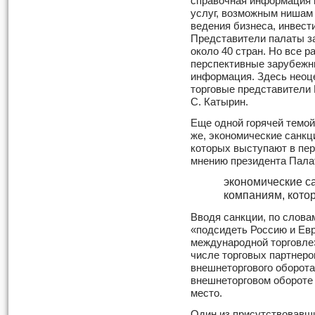
справочная информация 
услуг, возможным нишам 
ведения бизнеса, инвест
Представители палаты з
около 40 стран. Но все 
перспективные зарубежн
информация. Здесь неоц
торговые представители 
С. Катырин.
Еще одной горячей темой
же, экономические санкц
которых выступают в пе
мнению президента Пала
экономические с
компаниям, котор
Вводя санкции, по слов
«подсидеть Россию и Евр
международной торговле»
числе торговых партнеров
внешнеторгового оборота)
внешнеторговом обороте 
место.
Один из присутствовавш