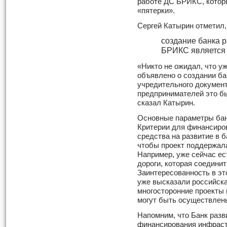
работе ДС БРИКС, котор
«
пятерки»
.
Сергей Катырин отметил,
создание банка 
БРИКС является 
«Никто не ожидал, что уж
объявлено о создании ба
учредительного документ
предпринимателей это бы
сказал Катырин.
Основные параметры бан
Критерии для финансиро
средства на развитие в 
чтобы проект поддержала
Например, уже сейчас ес
дороги, которая соединит
Заинтересованность в эт
уже высказали российска
многосторонние проекты 
могут быть осуществлен
Напомним, что Банк раз
финансирования инфраст