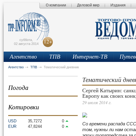
О компании
Деловой мир
Издания
сьмо
айта
суббота,
12+
02 августа 2014
Агентство
ТПВ
Интернет-ТВ
Путев
Агентство
ТПВ
Тематический дневник
Тематический днев
Погода
Сергей Катырин: сан
Европу как своих кон
29 июля 2014 г.
Котировки
USD
35,7272
0
Со времени распада ССС
EUR
47,8244
0
том, нужны ли нам оста
эпохи торгпредства за 