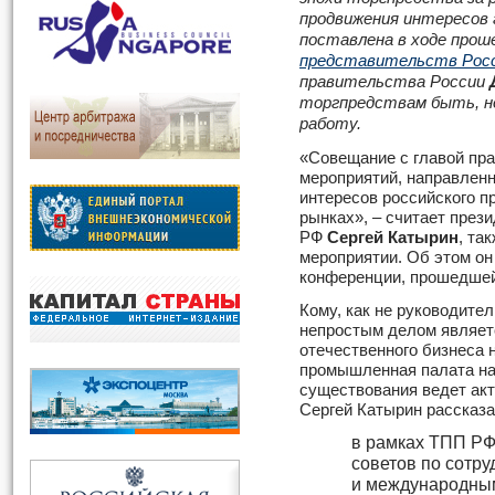
продвижения интересов 
поставлена в ходе прош
представительств Росс
правительства России
торгпредствам быть, н
работу.
«Совещание с главой пра
мероприятий, направлен
интересов российского 
рынках», – считает през
РФ
Сергей Катырин
, та
мероприятии. Об этом он
конференции, прошедшей
Кому, как не руководите
непростым делом являет
отечественного бизнеса 
промышленная палата на 
существования ведет акт
Сергей Катырин рассказал
в рамках ТПП РФ
советов по сотр
и международным