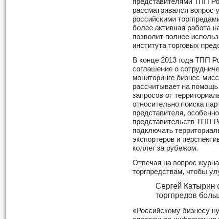
представителями ТПП Рос
рассматривался вопрос 
российскими торгпредами
более активная работа н
позволит полнее использ
института торговых пред
В конце 2013 года ТПП Р
соглашение о сотрудниче
мониторинге бизнес-мис
рассчитывает на помощь
запросов от территориал
относительно поиска пар
представителя, особенно 
представительств ТПП Р
подключать территориал
экспортеров и перспекти
коллег за рубежом.
Отвечая на вопрос журна
торгпредствам, чтобы ул
Сергей Катырин о
торгпредов боль
«Российскому бизнесу ну