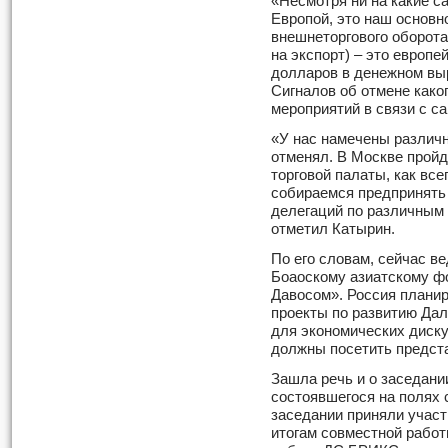
«Несмотря ни на какие с
Европой, это наш основн
внешнеторгового оборота
на экспорт) – это европе
долларов в денежном выр
Сигналов об отмене како
мероприятий в связи с с
«У нас намечены различн
отменял. В Москве пройд
торговой палаты, как все
собираемся предпринять
делегаций по различным 
отметил Катырин.
По его словам, сейчас ве
Боаоскому азиатскому ф
Давосом». Россия планир
проекты по развитию Дал
для экономических диску
должны посетить предст
Зашла речь и о заседани
состоявшегося на полях
заседании приняли участ
итогам совместной работ