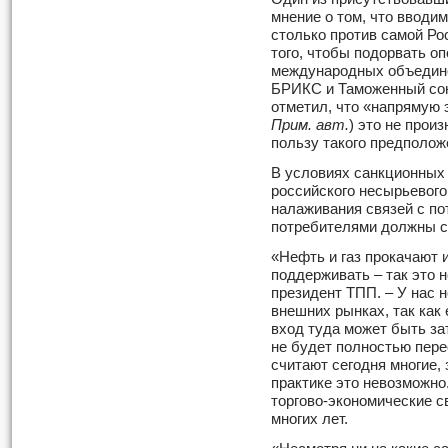
мнение о том, что вводи
столько против самой Ро
того, чтобы подорвать о
международных объединен
БРИКС и Таможенный сою
отметил, что «напрямую 
Прим. авт.
) это не произ
пользу такого предполож
В условиях санкционных 
российского несырьевого
налаживания связей с п
потребителями должны ст
«Нефть и газ прокачают и
поддерживать – так это 
президент ТПП. – У нас 
внешних рынках, так как
вход туда может быть за
не будет полностью пере
считают сегодня многие,
практике это невозможно
торгово-экономические 
многих лет.